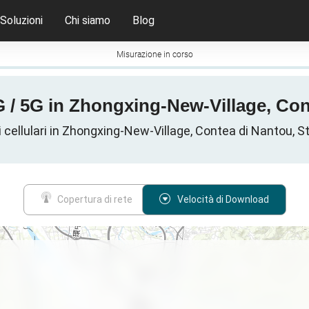
Soluzioni
Chi siamo
Blog
Misurazione in corso
G / 5G in Zhongxing-New-Village, Cont
i cellulari in Zhongxing-New-Village, Contea di Nantou, St
Copertura di rete
Velocità di Download