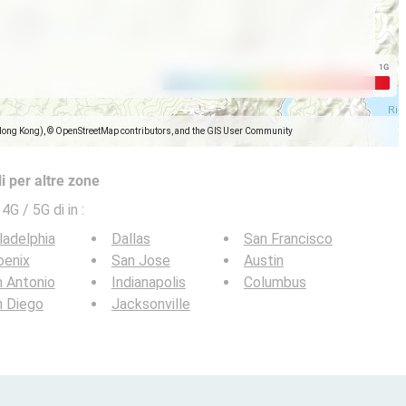
Hong Kong), © OpenStreetMap contributors, and the GIS User Community
i per altre zone
 4G / 5G di in
:
ladelphia
Dallas
San Francisco
oenix
San Jose
Austin
 Antonio
Indianapolis
Columbus
n Diego
Jacksonville