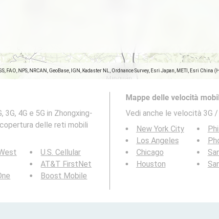
GS, FAO, NPS, NRCAN, GeoBase, IGN, Kadaster NL, Ordnance Survey, Esri Japan, METI, Esri China (
Mappe delle velocità mobil
G, 3G, 4G e 5G in Zhongxing-
Vedi anche le velocità 3G /
opertura delle reti mobili
New York City
Phi
Los Angeles
Ph
 West
U.S. Cellular
Chicago
San
AT&T FirstNet
Houston
Sa
 One
Boost Mobile