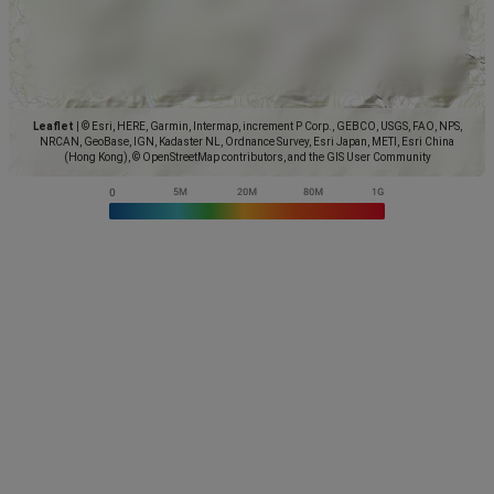
Leaflet
|
© Esri, HERE, Garmin, Intermap, increment P Corp., GEBCO, USGS, FAO, NPS,
NRCAN, GeoBase, IGN, Kadaster NL, Ordnance Survey, Esri Japan, METI, Esri China
(Hong Kong), © OpenStreetMap contributors, and the GIS User Community