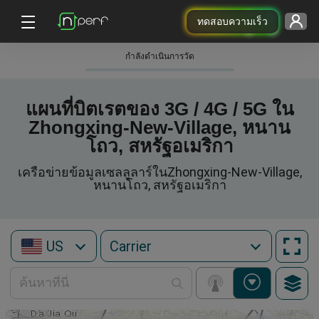
ทดสอบความเร็ว
กําลังดําเนินการวัด
แผนที่บิตเรตของ 3G / 4G / 5G ใน
Zhongxing-New-Village, หนาน
โถว, สหรัฐอเมริกา
เครือข่ายข้อมูลเซลลูลาร์ในZhongxing-New-Village,
หนานโถว, สหรัฐอเมริกา
US