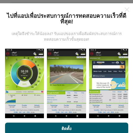
ไปที่แอปเพื่อประสบการณ์การทดสอบความเร็วที่ดี
ที่สุด!
มีการปรับปรุงอย่างไร?
เหตุใดจึงชำระให้น้อยลง? รับแอปของเราเพื่อสัมผัสประสบการณ์การ
ทดสอบความเร็วขั้นสุดยอด!
แผนที่แสดงความครอบคลุมมีปรับปรุงข้อมูลโดยบอททุกๆ
ชั่วโมง แผนที่ความเร็ว
ปรับปรุงข้อมูลทุกๆ15นาที
ข้อมูล
แสดงอยู่เป็นเวลาสองปี หลังจากสองปี ข้อมูลที่เก่าที่สุดจะ
ถูกลบออกไปจากแผนที่เดือนละครั้ง
ข้อมูลมีความน่าเชื่อถือ และถูกต้องแค่ไหน?
การทดสอบจะดำเนินการในอุปกรณ์ของผู้ใช้ ความแม่นยำ
โดยการเรียกดู nPerf.com คุณยอมรับ
นโยบายความเป็นส่วนตัว และ
ติดตั้ง
ของพิกัดภูมิศาสตร์ขึ้นอยู่กับคุณภาพการรับสัญญาณ GPS