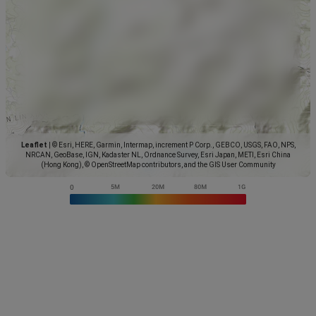
Leaflet
|
© Esri, HERE, Garmin, Intermap, increment P Corp., GEBCO, USGS, FAO, NPS,
NRCAN, GeoBase, IGN, Kadaster NL, Ordnance Survey, Esri Japan, METI, Esri China
(Hong Kong), © OpenStreetMap contributors, and the GIS User Community