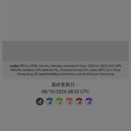
Leaflet
|
© Esri, HERE, Garmin, Intermap, increment P Corp., GEBCO, USGS, FAO, NPS,
NRCAN, GeoBase, IGN, Kadaster NL, Ordnance Survey, Esri Japan, METI, Esri China
(Hong Kong), © OpenStreetMap contributors, and the GIS User Community
最終更新日：
08/10/2026 08:32 UTC