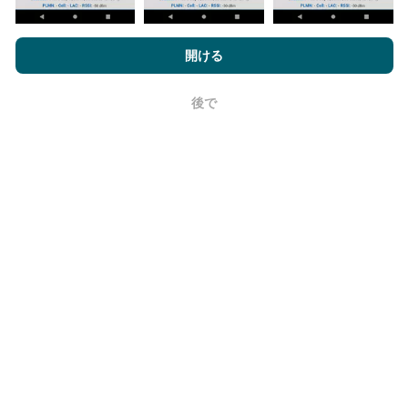
nPerf.comを閲覧することにより、お客様は
プライバシーおよびク
テストはユーザーのデバイスで実施されます。位置情
ッキーの使用ポリシー
およびnPerfテスト
エンドユーザーライセン
開ける
報の精度は、テスト時のGPS信号の受信品質に依存し
ス契約
同意します。
ます。カバレッジデータについては、最大ジオロケー
ション
精度50メートル
テストのみを保持します。ダウ
後で
OK
ンロードビットレートの場合、このしきい値は最大200
メートルになります。
生データを取得するにはどうすればよいで
すか？
ネットワーク カバレッジ データまたは nPerf テスト
(ビットレート、遅延、ブラウジング、ビデオ ストリー
ミング) を CSV 形式で取得して、好きなように使用し
たいと考えていますか?問題ない！見積もりについて