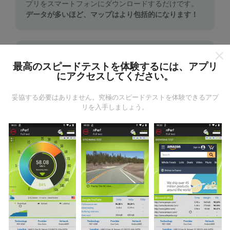
プリをスマートフォンにダウンロードするだけです。
データが多いほど、マップはより包括的になります！
最高のスピードテストを体験するには、アプリ
にアクセスしてください。
更新はどのように行われますか？
妥協する必要はありません。究極のスピードテストを体験できるアプ
リを入手しましょう。
ネットワークカバレッジマップは、ボットによって1時
間ごとに自動的に更新されます。速度マップは
15分ご
とに更新
ます。データは2年間表示されます。 2年後、
最も古いデータが月に一度マップから削除されます。
信頼性と正確さはどのくらいですか?