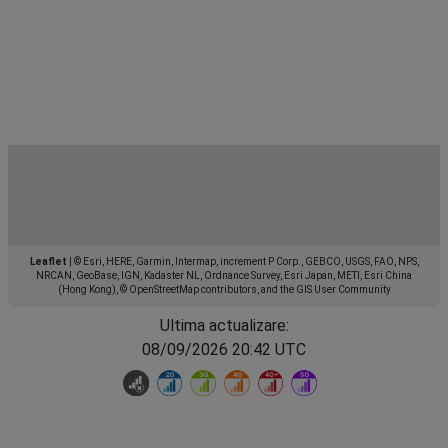
Leaflet
|
© Esri, HERE, Garmin, Intermap, increment P Corp., GEBCO, USGS, FAO, NPS,
NRCAN, GeoBase, IGN, Kadaster NL, Ordnance Survey, Esri Japan, METI, Esri China
(Hong Kong), © OpenStreetMap contributors, and the GIS User Community
Ultima actualizare:
08/09/2026 20:42 UTC