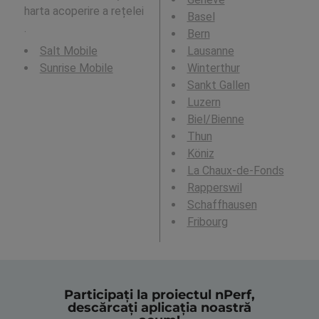
harta acoperire a rețelei
Basel
.
Bern
Salt Mobile
Lausanne
Sunrise Mobile
Winterthur
Sankt Gallen
Luzern
Biel/Bienne
Thun
Köniz
La Chaux-de-Fonds
Rapperswil
Schaffhausen
Fribourg
Participați la proiectul nPerf,
descărcați aplicația noastră