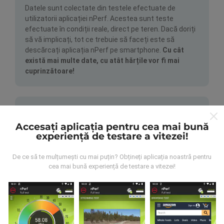
Datele sunt colectate din testele efectuate de
utilizatorii aplicației nPerf. Acestea sunt teste
efectuate în condiții reale, direct pe teren. Dacă doriți
să vă implicați, tot ce trebuie să faceți este să
descărcați aplicația nPerf pe smartphone.
Cu cât
există mai multe date, cu atât hărțile vor fi mai
cuprinzătoare!
Accesați aplicația pentru cea mai bună
experiență de testare a vitezei!
Cum se fac actualizările?
De ce să te mulțumești cu mai puțin? Obțineți aplicația noastră pentru
cea mai bună experiență de testare a vitezei!
Hărțile de acoperire a rețelei sunt actualizate
automat de către un robot la fiecare oră. Hărțile de
viteză sunt
actualizate la fiecare 15 minute
. Datele
sunt afișate timp de doi ani. După doi ani, cele mai
vechi date sunt eliminate din hărți o dată pe lună.