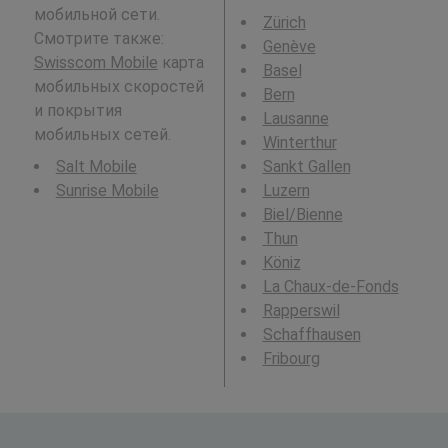
мобильной сети.
Zürich
Смотрите также:
Genève
Swisscom Mobile
карта
Basel
мобильных скоростей
Bern
и покрытия
Lausanne
мобильных сетей.
Winterthur
Salt Mobile
Sankt Gallen
Sunrise Mobile
Luzern
Biel/Bienne
Thun
Köniz
La Chaux-de-Fonds
Rapperswil
Schaffhausen
Fribourg