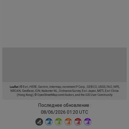
Leaflet
|
© Esri, HERE, Garmin, Intermap, increment P Corp., GEBCO, USGS, FAO, NPS,
NRCAN, GeoBase, IGN, Kadaster NL, Ordnance Survey, Esri Japan, METI, Esri China
(Hong Kong), © OpenStreetMap contributors, and the GIS User Community
Последнее обновление :
08/06/2026 01:20 UTC