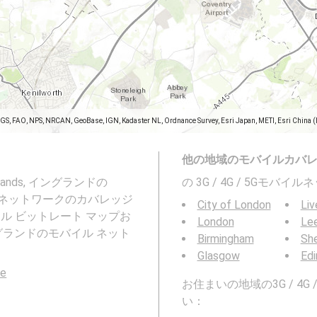
SGS, FAO, NPS, NRCAN, GeoBase, IGN, Kadaster NL, Ordnance Survey, Esri Japan, METI, Esri China 
他の地域のモバイルカバ
dlands, イングランドの
の 3G / 4G / 5Gモ
モバイル ネットワークのカバレッジ
City of London
Liv
ル ビットレート マップお
London
Le
, イングランドのモバイル ネット
Birmingham
She
Glasgow
Edi
le
お住まいの地域の3G / 4
い：