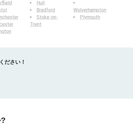
ffield
Hull
stol
Bradford
Wolverhampton
nchester
Stoke-on-
Plymouth
cester
Trent
ington
てください！
?