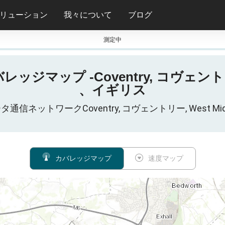
リューション
我々について
ブログ
測定中
 5Gカバレッジマップ -Coventry, コヴェン
、イギリス
データ通信ネットワークCoventry, コヴェントリー, West Mi
カバレッジマップ
速度マップ