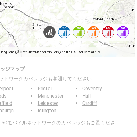
(Hong Kong), © OpenStreetMap contributors, and the GIS User Community
レッジマップ
バイルネットワークカバレッジも参照してください :
erpool
Bristol
Coventry
eds
Manchester
Hull
ffield
Leicester
Cardiff
nburgh
Islington
G / 5Gモバイルネットワークのカバレッジもご覧くださ