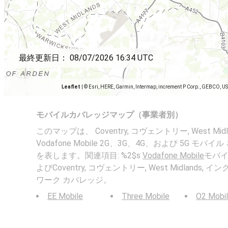
最終更新日：
08/07/2026 16:34 UTC
Leaflet
|
© Esri, HERE, Garmin, Intermap, increment P Corp., GEBCO, U
モバイルカバレッジマップ（事業者別）
このマップは、 Coventry, コヴェントリー, West Mi
Vodafone Mobile 2G、3G、4G、および 5G 
を表します。関連項目: %2$s
Vodafone Mobile
モバイ
よびCoventry, コヴェントリー, West Midlands
ワーク カバレッジ。
EE Mobile
Three Mobile
O2 Mobi