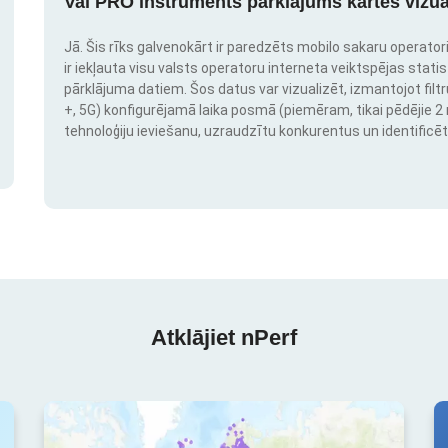
Vai PRO instruments pārklājums kartes vizua
Jā. Šis rīks galvenokārt ir paredzēts mobilo sakaru operatori
ir iekļauta visu valsts operatoru interneta veiktspējas stati
pārklājuma datiem. Šos datus var vizualizēt, izmantojot filtr
+, 5G) konfigurējamā laika posmā (piemēram, tikai pēdējie 2 mē
tehnoloģiju ieviešanu, uzraudzītu konkurentus un identificēt
Atklājiet nPerf