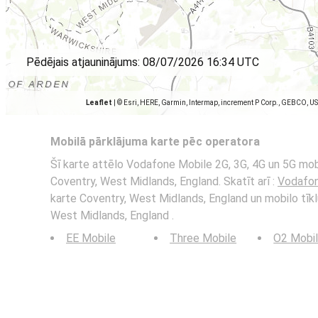
Pēdējais atjauninājums:
08/07/2026 16:34 UTC
Leaflet
|
© Esri, HERE, Garmin, Intermap, increment P Corp., GEBCO, U
Mobilā pārklājuma karte pēc operatora
Šī karte attēlo Vodafone Mobile 2G, 3G, 4G un 5G mobi
Coventry, West Midlands, England. Skatīt arī :
Vodafon
karte Coventry, West Midlands, England un mobilo tīkl
West Midlands, England .
EE Mobile
Three Mobile
O2 Mobi