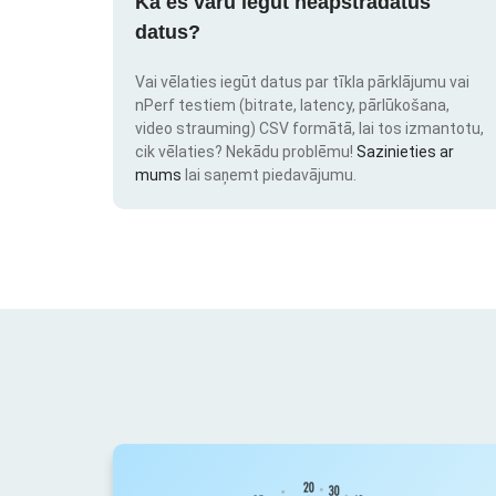
Kā es varu iegūt neapstrādātus
datus?
Vai vēlaties iegūt datus par tīkla pārklājumu vai
nPerf testiem (bitrate, latency, pārlūkošana,
video strauming) CSV formātā, lai tos izmantotu,
cik vēlaties? Nekādu problēmu!
Sazinieties ar
mums
lai saņemt piedavājumu.