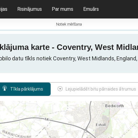
ijas
Risinājumus
Par mums
Emuārs
Notiek mērīšana
klājuma karte - Coventry, West Midla
ilo datu tīkls notiek Coventry, West Midlands, England,
Tīkla pārklājums
Lejupielādēt bitu pārraides ātrumus