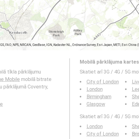
SGS, FAO, NPS, NRCAN, GeoBase, IGN, Kadaster NL, Ordnance Survey, Esri Japan, METI, Esri China 
Mobilā pārklājuma karte
lā tīkla pārklājumu
Skatiet arī 3G / 4G / 5G mo
e Mobile
mobilā bitrate
City of London
Liv
u pārklājumā Coventry,
London
Le
Birmingham
She
le
Glasgow
Edi
Skatiet arī 3G / 4G / 5G mob
London
She
City of London
Bri