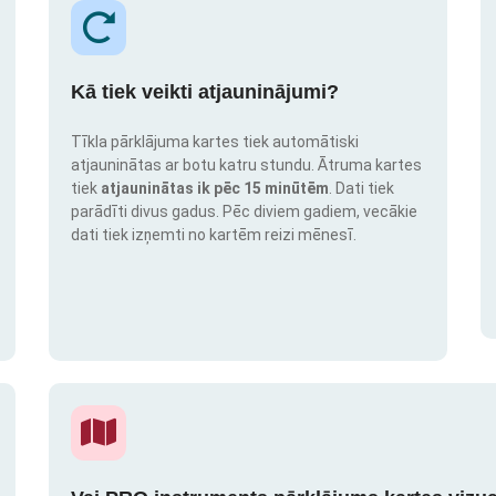
Kā tiek veikti atjauninājumi?
Tīkla pārklājuma kartes tiek automātiski
atjauninātas ar botu katru stundu. Ātruma kartes
tiek
atjauninātas ik pēc 15 minūtēm
. Dati tiek
parādīti divus gadus. Pēc diviem gadiem, vecākie
dati tiek izņemti no kartēm reizi mēnesī.