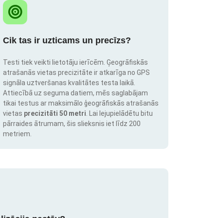
Cik tas ir uzticams un precīzs?
Testi tiek veikti lietotāju ierīcēm. Ģeogrāfiskās
atrašanās vietas precizitāte ir atkarīga no GPS
signāla uztveršanas kvalitātes testa laikā.
Attiecībā uz seguma datiem, mēs saglabājam
tikai testus ar maksimālo ģeogrāfiskās atrašanās
vietas
precizitāti 50 metri
. Lai lejupielādētu bitu
pārraides ātrumam, šis slieksnis iet līdz 200
metriem.