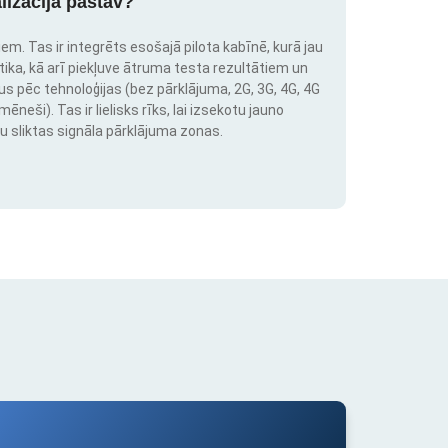
lizācija pastāv?
em. Tas ir integrēts esošajā pilota kabīnē, kurā jau
stika, kā arī piekļuve ātruma testa rezultātiem un
us pēc tehnoloģijas (bez pārklājuma, 2G, 3G, 4G, 4G
neši). Tas ir lielisks rīks, lai izsekotu jauno
u sliktas signāla pārklājuma zonas.