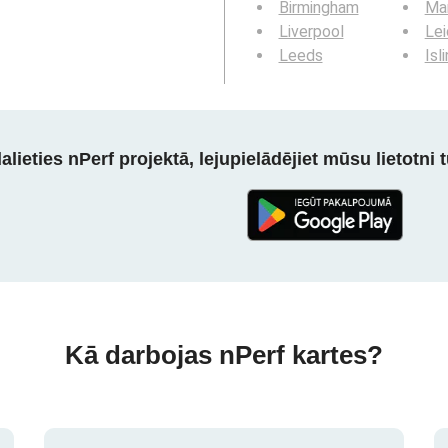
Birmingham
Ma
Liverpool
Lei
Leeds
Isl
alieties nPerf projektā, lejupielādējiet mūsu lietotni tū
Kā darbojas nPerf kartes?