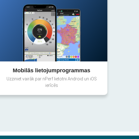
Mobilās lietojumprogrammas
Uzziniet vairāk par nPerf lietotni Android un iOS
ierīcēs