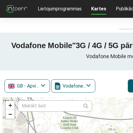
Lietojumprogrammas
Kartes
Publikāc
Vodafone Mobile"3G / 4G / 5G pār
Vodafone Mobile mob
GB
- Apvienotā Karaliste
Vodafone Mobile
+
−