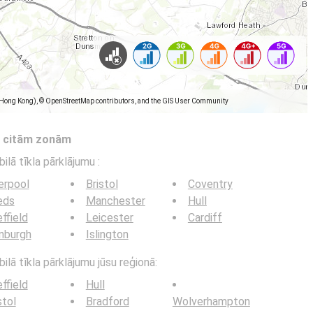
(Hong Kong), © OpenStreetMap contributors, and the GIS User Community
s citām zonām
bilā tīkla pārklājumu
:
erpool
Bristol
Coventry
eds
Manchester
Hull
ffield
Leicester
Cardiff
nburgh
Islington
ilā tīkla pārklājumu jūsu reģionā:
ffield
Hull
stol
Bradford
Wolverhampton