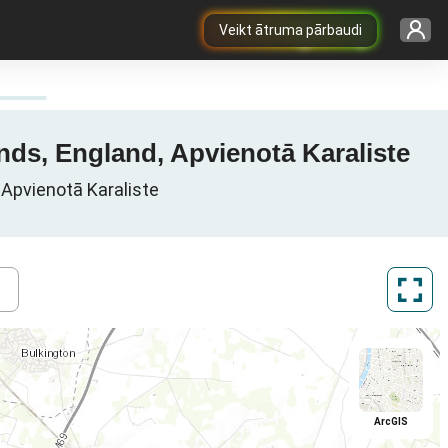
Veikt ātruma pārbaudi
nds, England, Apvienotā Karaliste
 Apvienotā Karaliste
ArcGIS