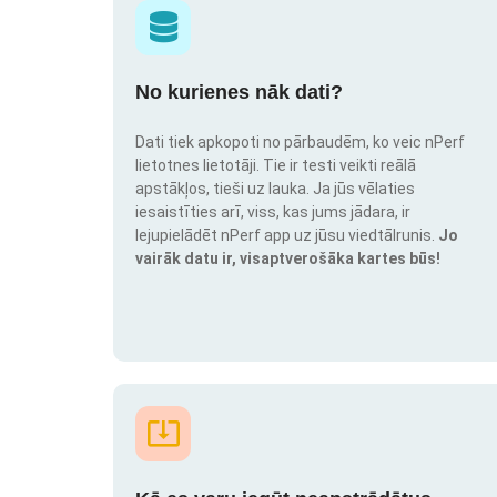
No kurienes nāk dati?
Dati tiek apkopoti no pārbaudēm, ko veic nPerf
lietotnes lietotāji. Tie ir testi veikti reālā
apstākļos, tieši uz lauka. Ja jūs vēlaties
iesaistīties arī, viss, kas jums jādara, ir
lejupielādēt nPerf app uz jūsu viedtālrunis.
Jo
vairāk datu ir, visaptverošāka kartes būs!