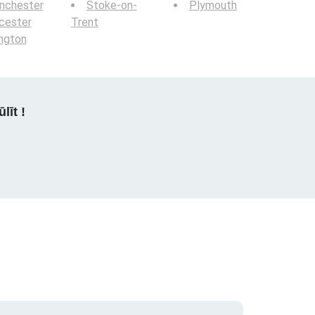
nchester
Stoke-on-
Plymouth
cester
Trent
ington
līt !