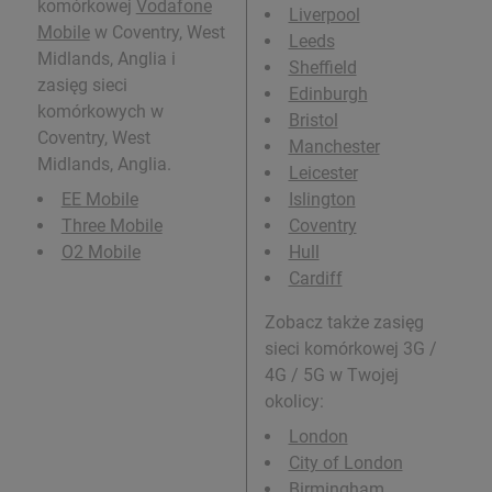
komórkowej
Vodafone
Liverpool
Mobile
w Coventry, West
Leeds
Midlands, Anglia i
Sheffield
zasięg sieci
Edinburgh
komórkowych w
Bristol
Coventry, West
Manchester
Midlands, Anglia.
Leicester
EE Mobile
Islington
Three Mobile
Coventry
O2 Mobile
Hull
Cardiff
Zobacz także zasięg
sieci komórkowej 3G /
4G / 5G w Twojej
okolicy:
London
City of London
Birmingham