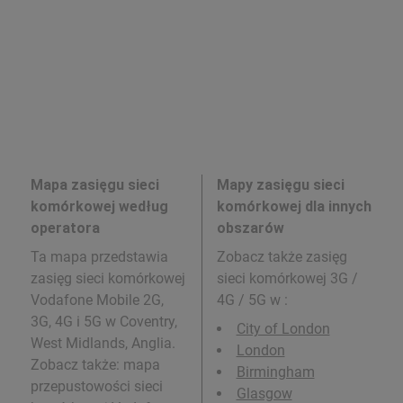
Mapa zasięgu sieci
Mapy zasięgu sieci
komórkowej według
komórkowej dla innych
operatora
obszarów
Ta mapa przedstawia
Zobacz także zasięg
zasięg sieci komórkowej
sieci komórkowej 3G /
Vodafone Mobile 2G,
4G / 5G w
:
3G, 4G i 5G w Coventry,
City of London
West Midlands, Anglia.
London
Zobacz także: mapa
Birmingham
przepustowości sieci
Glasgow