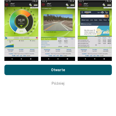
bezpośrednio w terenie. Jeśli chcesz się zaangażować,
wystarczy pobrać aplikację nPerf na smartfona.
Im
więcej danych, tym bardziej dokładne będą mapy!
Jak przeprowadzane są
aktualizacje?
Przeglądając witrynę nPerf.com, wyrażasz zgodę na naszą
Politykę prywatności i plików cookie
, jak również na
Umowę
Otwarte
Mapy zasięgu sieci są co godzinę automatycznie
licencyjną użytkownika końcowego
testu nPerf.
aktualizowane przez bota. Mapy prędkości są
aktualizowane
co 15 minut
. Dane są wyświetlane przez
Później
OK
dwa lata. Po dwóch latach najstarsze dane są usuwane
z map raz w miesiącu.