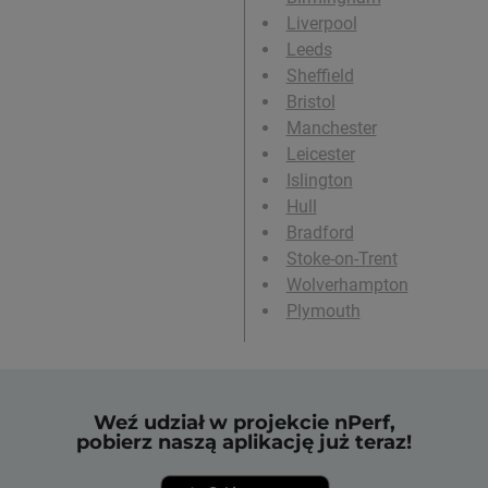
Liverpool
Leeds
Sheffield
Bristol
Manchester
Leicester
Islington
Hull
Bradford
Stoke-on-Trent
Wolverhampton
Plymouth
Weź udział w projekcie nPerf,
pobierz naszą aplikację już teraz!