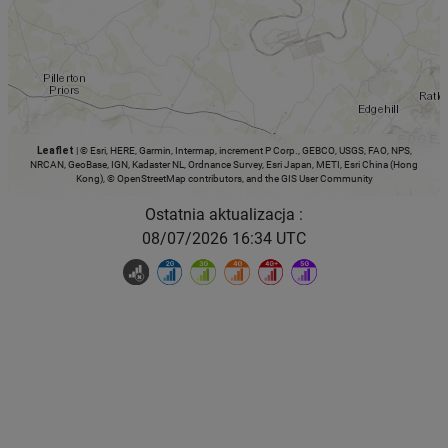
Leaflet
|
© Esri, HERE, Garmin, Intermap, increment P Corp., GEBCO, USGS, FAO, NPS,
NRCAN, GeoBase, IGN, Kadaster NL, Ordnance Survey, Esri Japan, METI, Esri China (Hong
Kong), © OpenStreetMap contributors, and the GIS User Community
Ostatnia aktualizacja :
08/07/2026 16:34 UTC