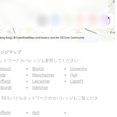
Hong Kong), © OpenStreetMap contributors, and the GIS User Community
レッジマップ
バイルネットワークカバレッジも参照してください :
erpool
Bristol
Coventry
eds
Manchester
Hull
ffield
Leicester
Cardiff
nburgh
Islington
G / 5Gモバイルネットワークのカバレッジもご覧くださ
ffield
Hull