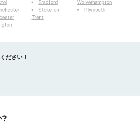
stol
Bradford
Wolverhampton
nchester
Stoke-on-
Plymouth
cester
Trent
ington
てください！
?