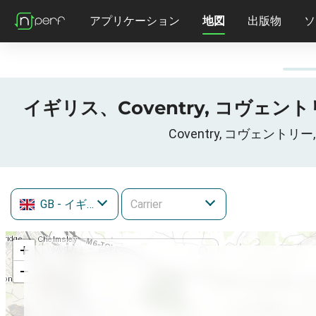
アプリケーション
地図
出版物
ソ
イギリス、Coventry, コヴェントリー
Coventry, コヴェントリ
GB
- イギリス
+
−