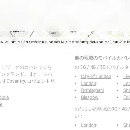
GS, FAO, NPS, NRCAN, GeoBase, IGN, Kadaster NL, Ordnance Survey, Esri Japan, METI, Esri China (
他の地域のモバイルカバ
ネットワークのカバレッジを
の 3G / 4G / 5Gモ
nds, イングランド。また、モバ
City of London
Liv
ます
Coventry, コヴェントリ
London
Le
Birmingham
She
bile
Glasgow
Edi
le
お住まいの地域の3G / 4
い：
London
She