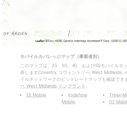
Leaflet
|
© Esri, HERE, Garmin, Intermap, increment P Corp., GEBCO, US
モバイルカバレッジマップ（事業者別）
このマップは、2G、3G、4G、および5Gモバイル
表しますCoventry, コヴェントリー, West Midla
イルネットワークのビットレートマップも確認でき
ー, West Midlands, イングランド
。
EE Mobile
Vodafone
Three Mo
Mobile
O2 Mobi