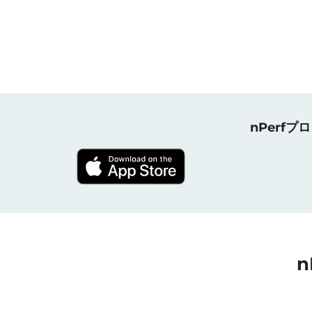
nPerf