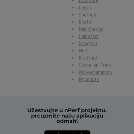
Liverpool
Leeds
Sheffield
Bristol
Manchester
Leicester
Islington
Hull
Bradford
Stoke-on-Trent
Wolverhampton
Plymouth
Učestvujte u nPerf projektu,
preuzmite našu aplikaciju
odmah!