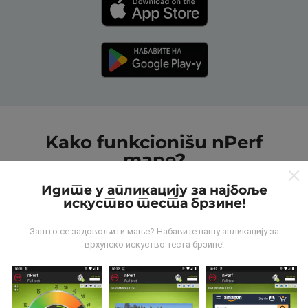
Kako funkcionišu nPerf
mape?
Идите у апликацију за најбоље
искуство теста брзине!
Зашто се задовољити мање? Набавите нашу апликацију за
врхунско искуство теста брзине!
Odakle dolaze podaci?
Podaci se prikupljaju od testova koje vrši korisnici
aplikacije nPerf. To su testovi koji se sprovode u