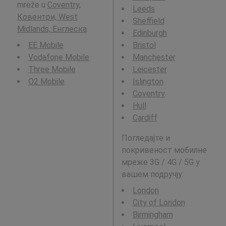
mreže u
Coventry,
Leeds
Ковентри, West
Sheffield
Midlands, Енглеска
.
Edinburgh
EE Mobile
Bristol
Vodafone Mobile
Manchester
Three Mobile
Leicester
O2 Mobile
Islington
Coventry
Hull
Cardiff
Погледајте и
покривеност мобилне
мреже 3G / 4G / 5G у
вашем подручју:
London
City of London
Birmingham