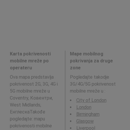
Karta pokrivenosti
Mape mobilnog
mobilne mreže po
pokrivanja za druge
operateru
zone
Ova mapa predstavlja
Pogledajte takodje
pokrivenost 2G, 3G, 4G i
3G/4G/5G pokrivenost
5G mobilne mreže u
mobilne mreže u
:
Coventry, Ковентри,
City of London
West Midlands,
London
ЕнглескаTakođe
Birmingham
pogledajte: mapu
Glasgow
pokrivenosti mobilne
Liverpool