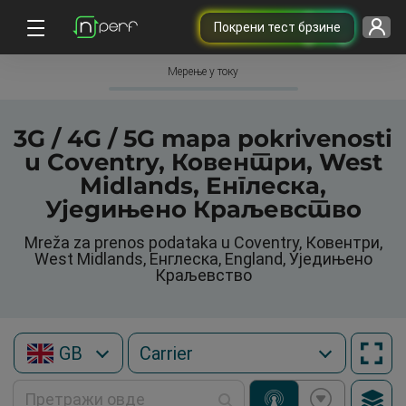
Покрени тест брзине
Мерење у току
3G / 4G / 5G mapa pokrivenosti
u Coventry, Ковентри, West
Midlands, Енглеска,
Уједињено Краљевство
Mreža za prenos podataka u Coventry, Ковентри,
West Midlands, Енглеска, England, Уједињено
Краљевство
GB