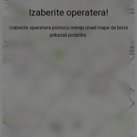
Izaberite operatera!
Izaberite operatera pomoću menija iznad mape da biste
prikazali podatke.