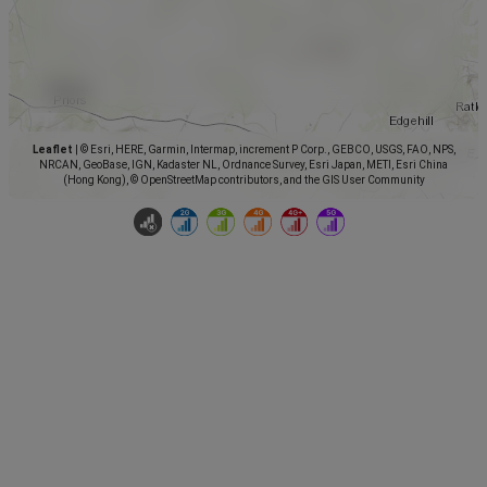
Leaflet
|
© Esri, HERE, Garmin, Intermap, increment P Corp., GEBCO, USGS, FAO, NPS,
NRCAN, GeoBase, IGN, Kadaster NL, Ordnance Survey, Esri Japan, METI, Esri China
(Hong Kong), © OpenStreetMap contributors, and the GIS User Community