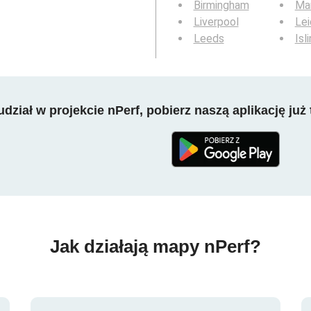
Birmingham
Ma
Liverpool
Lei
Leeds
Isl
dział w projekcie nPerf, pobierz naszą aplikację już 
Jak działają mapy nPerf?