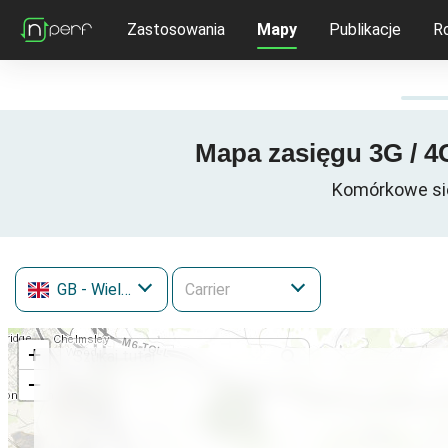
Zastosowania
Mapy
Publikacje
R
Mapa zasięgu 3G / 4G
Komórkowe siec
GB
- Wielka Brytania
+
−