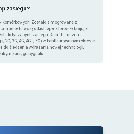
map zasięgu?
ów komórkowych. Zostało zintegrowane z
ści Internetu wszystkich operatorów w kraju, a
nych dotyczących zasięgu. Dane te można
gu, 2G, 3G, 4G, 4G+, 5G) w konfigurowalnym okresie
ie do śledzenia wdrażania nowej technologii,
łabym zasięgu sygnału.