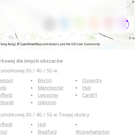
(Hong Kong), © OpenStreetMap contributors, and the GIS User Community
rkowej dla innych obszarów
 komórkowej 3G / 4G / 5G w
:
erpool
Bristol
Coventry
eds
Manchester
Hull
ffield
Leicester
Cardiff
nburgh
Islington
komórkowej 3G / 4G / 5G w Twojej okolicy:
ffield
Hull
stol
Bradford
Wolverhampton