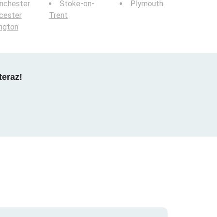
nchester
Stoke-on-
Plymouth
cester
Trent
ington
teraz!