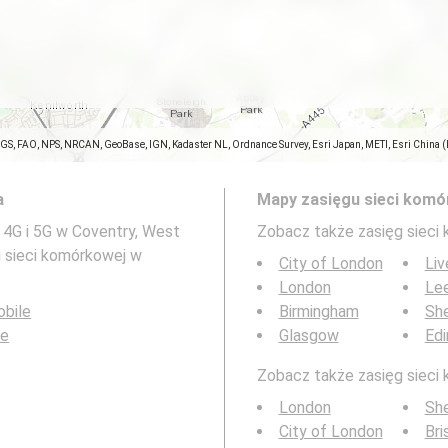
SGS, FAO, NPS, NRCAN, GeoBase, IGN, Kadaster NL, Ordnance Survey, Esri Japan, METI, Esri China 
a
Mapy zasięgu sieci komó
 4G i 5G w Coventry, West
Zobacz także zasięg sieci
i sieci komórkowej w
City of London
Liv
London
Le
bile
Birmingham
She
le
Glasgow
Edi
Zobacz także zasięg sieci 
London
She
City of London
Bri