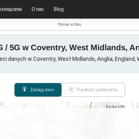
ozwiązania
O nas
Blog
Pomiar w toku
 / 5G w Coventry, West Midlands, An
i danych w Coventry, West Midlands, Anglia, England, 
Zasięg sieci
Prędkość pobierania