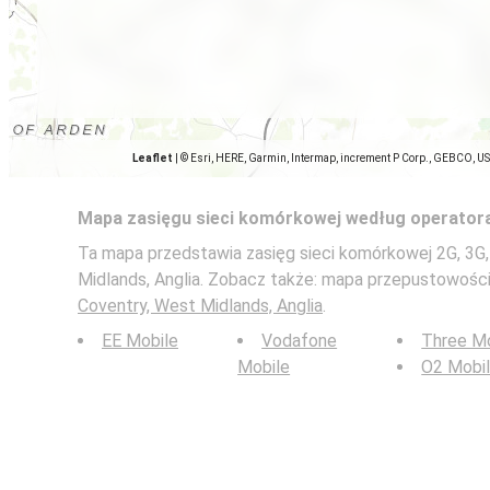
Leaflet
|
© Esri, HERE, Garmin, Intermap, increment P Corp., GEBCO, U
Mapa zasięgu sieci komórkowej według operator
Ta mapa przedstawia zasięg sieci komórkowej 2G, 3G,
Midlands, Anglia. Zobacz także: mapa przepustowośc
Coventry, West Midlands, Anglia
.
EE Mobile
Vodafone
Three Mo
Mobile
O2 Mobi