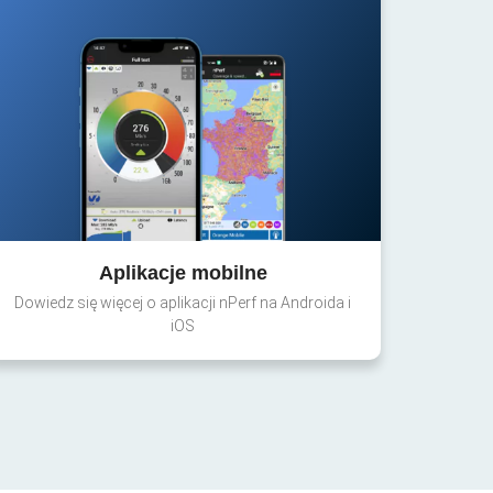
Aplikacje mobilne
Dowiedz się więcej o aplikacji nPerf na Androida i
iOS