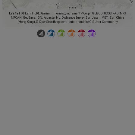
Leaflet
|
© Esri, HERE, Garmin, Intermap, increment P Corp., GEBCO, USGS, FAO, NPS,
NRCAN, GeoBase, IGN, Kadaster NL, Ordnance Survey, Esri Japan, METI, Esri China
(Hong Kong), © OpenStreetMap contributors, and the GIS User Community