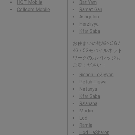
HOT Mobile
Bat Yam
Cellcom Mobile
Ramat Gan
Ashqelon
Herzliyya
Kfar Saba
お住まいの地域の3G /
4G / 5Gモバイルネット
ワークのカバレッジも
ご覧ください：
Rishon LeẔiyyon
Petaẖ Tiqwa
Netanya
Kfar Saba
Ra'anana
Modiin
Lod
Ramla
Hod HaSharon