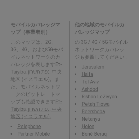
モバイルカバレッジマ
他の地域のモバイルカ
ップ（事業者別）
バレッジマップ
このマップは、2G、
の 3G / 4G / 5Gモバイル
3G、4G、および5Gモバ
ネットワークカバレッ
イルネットワークのカ
ジも参照してください :
バレッジを表しますEt-
Jerusalem
Taiyiba, נפת השרון, 中央
Haifa
地区 (イスラエル)。ま
Tel Aviv
た、モバイルネットワ
Ashdod
ークのビットレートマ
Rishon LeẔiyyon
ップも確認できます
Et-
Petaẖ Tiqwa
Taiyiba, נפת השרון, 中央
Beersheba
地区 (イスラエル)
。
Netanya
Pelephone
H̱olon
Partner Mobile
Bené Beraq