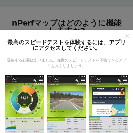
nPerfマップはどのように機能
しますか?
最高のスピードテストを体験するには、アプリ
にアクセスしてください。
妥協する必要はありません。究極のスピードテストを体験できるアプ
リを入手しましょう。
データはどこから来るのか?
データは、nPerfアプリのユーザーが実行したテストか
ら収集されます。これらは、現場で直接、実際の条件
で実施されるテストです。参加したい場合は、nPerfア
プリをスマートフォンにダウンロードするだけです。
データが多いほど、マップはより包括的になります！