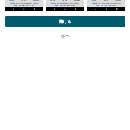
nPerf.comを閲覧することにより、お客様は
プライバシーおよびク
ッキーの使用ポリシー
およびnPerfテスト
エンドユーザーライセン
開ける
更新はどのように行われますか？
ス契約
同意します。
ネットワークカバレッジマップは、ボットによって1時
後で
OK
間ごとに自動的に更新されます。速度マップは
15分ご
とに更新
ます。データは2年間表示されます。 2年後、
最も古いデータが月に一度マップから削除されます。
信頼性と正確さはどのくらいですか?
テストはユーザーのデバイスで実施されます。位置情
報の精度は、テスト時のGPS信号の受信品質に依存し
ます。カバレッジデータについては、最大ジオロケー