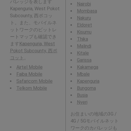
バレッジを表します
Nairobi
Kapenguria, West Pokot
Mombasa
Subcounty, 西ポコッ
Nakuru
ト。また、モバイルネ
Eldoret
ットワークのビットレ
Kisumu
ートマップも確認でき
Thika
ます
Kapenguria, West
Malindi
Pokot Subcounty, 西ポ
Kitale
コット
。
Garissa
Airtel Mobile
Kakamega
Faiba Mobile
Mbale
Safaricom Mobile
Kapenguria
Telkom Mobile
Bungoma
Busia
Nyeri
お住まいの地域の3G /
4G / 5Gモバイルネット
ワークのカバレッジも