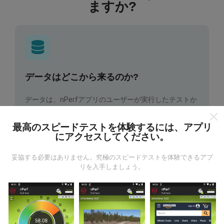
ますか?
データはどこから来るのか?
データは、nPerfアプリのユーザーが実行したテストか
ら収集されます。これらは、現場で直接、実際の条件
で実施されるテストです。参加したい場合は、nPerfア
最高のスピードテストを体験するには、アプリ
プリをスマートフォンにダウンロードするだけです。
にアクセスしてください。
データが多いほど、マップはより包括的になります！
妥協する必要はありません。究極のスピードテストを体験できるアプ
リを入手しましょう。
更新はどのように行われますか？