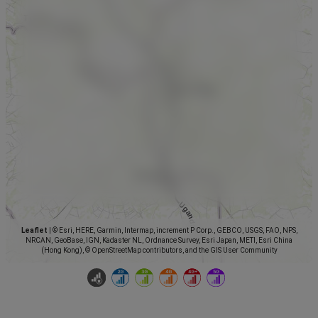
Leaflet
|
© Esri, HERE, Garmin, Intermap, increment P Corp., GEBCO, USGS, FAO, NPS,
NRCAN, GeoBase, IGN, Kadaster NL, Ordnance Survey, Esri Japan, METI, Esri China
(Hong Kong), © OpenStreetMap contributors, and the GIS User Community