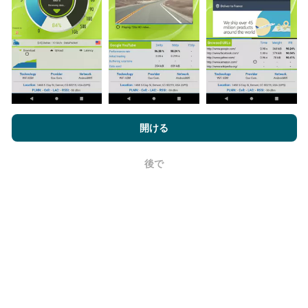
ネットワークカバレッジマップは、ボットによって1時
間ごとに自動的に更新されます。速度マップは
15分ご
とに更新
ます。データは2年間表示されます。 2年後、
最も古いデータが月に一度マップから削除されます。
nPerf.comを閲覧することにより、お客様は
プライバシーおよびク
ッキーの使用ポリシー
およびnPerfテスト
エンドユーザーライセン
開ける
ス契約
同意します。
後で
OK
信頼性と正確さはどのくらいですか?
テストはユーザーのデバイスで実施されます。位置情
報の精度は、テスト時のGPS信号の受信品質に依存し
ます。カバレッジデータについては、最大ジオロケー
ション
精度50メートル
テストのみを保持します。ダウ
ンロードビットレートの場合、このしきい値は最大200
メートルになります。