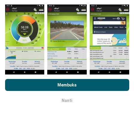
Bagaimana pembaruan dibuat?
Peta jangkauan jaringan secara otomatis diperbarui
oleh bot setiap jam. Peta kecepatan
diperbarui setiap
15 menit
. Data ditampilkan selama dua tahun. Setelah
dua tahun, data paling lama akan dihapus dari peta
sebulan sekali.
Dengan menjelajahi nPerf.com, Anda menyetujui
Kebijakan
Penggunaan Privasi dan Cookie
kami serta uji nPerf kami
Membuka
Perjanjian Lisensi Pengguna
.
Nanti
OK
Seberapa handal dan akuratnya hal
ini?