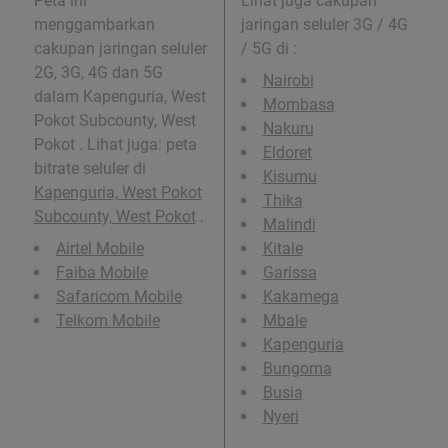
Peta ini
Lihat juga cakupan
menggambarkan
jaringan seluler 3G / 4G
cakupan jaringan seluler
/ 5G di
:
2G, 3G, 4G dan 5G
Nairobi
dalam Kapenguria, West
Mombasa
Pokot Subcounty, West
Nakuru
Pokot . Lihat juga: peta
Eldoret
bitrate seluler di
Kisumu
Kapenguria, West Pokot
Thika
Subcounty, West Pokot
.
Malindi
Airtel Mobile
Kitale
Faiba Mobile
Garissa
Safaricom Mobile
Kakamega
Telkom Mobile
Mbale
Kapenguria
Bungoma
Busia
Nyeri