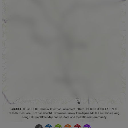
Leaflet
|
© Esri, HERE, Garmin, Intermap, increment P Corp., GEBCO, USGS, FAO, NPS,
NRCAN, GeoBase, IGN, Kadaster NL, Ordnance Survey, Esri Japan, METI, Esri China (Hong
Kong), © OpenStreetMap contributors, and the GIS User Community