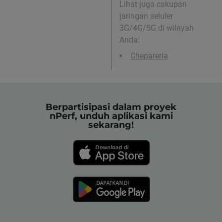
Lihat juga cakupan
jaringan seluler
3G/4G/5G di wilayah
Anda:
Chepareria
Berpartisipasi dalam proyek
nPerf, unduh aplikasi kami
sekarang!