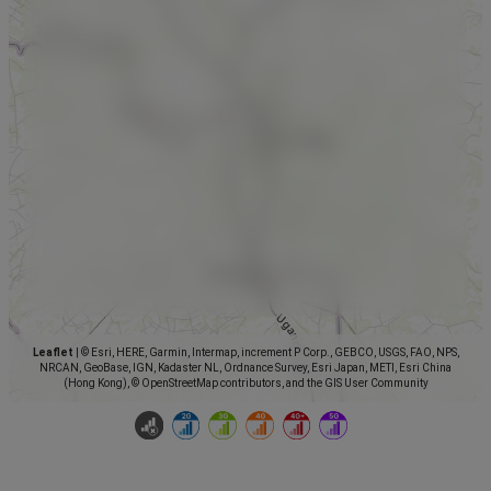
Leaflet
|
© Esri, HERE, Garmin, Intermap, increment P Corp., GEBCO, USGS, FAO, NPS,
NRCAN, GeoBase, IGN, Kadaster NL, Ordnance Survey, Esri Japan, METI, Esri China
(Hong Kong), © OpenStreetMap contributors, and the GIS User Community