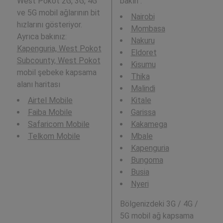
West Pokot 2G, 3G, 4G
bakın :
ve 5G mobil ağlarının bit
Nairobi
hızlarını gösteriyor.
Mombasa
Ayrıca bakınız:
Nakuru
Kapenguria, West Pokot
Eldoret
Subcounty, West Pokot
Kisumu
mobil şebeke kapsama
Thika
alanı haritası
Malindi
Airtel Mobile
Kitale
Faiba Mobile
Garissa
Safaricom Mobile
Kakamega
Telkom Mobile
Mbale
Kapenguria
Bungoma
Busia
Nyeri
Bölgenizdeki 3G / 4G /
5G mobil ağ kapsama