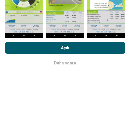
Ağ kapsama haritaları her saat bir yapay zeka
tarafından otomatik olarak güncellenir. Hız haritaları
her 15 dakikada bir güncellenir
. Veriler iki yıl boyunca
görüntülenir. İki yıl sonra, en eski veriler ayda bir kez
haritalardan kaldırılır.
nPerf.com'a girme işlemini gerçekleştirerek,
Gizlilik ve Çerezler
Kullanım Politikası
Son Kullanıcı Lisans Sözleşmesi
onaylamış
Açık
sayılırsınız .
Daha sonra
Tamam
Ne kadar güvenilir ve doğru?
Testler, kullanıcıların cihazlarında gerçekleştirilir.
Coğrafi konum hassasiyeti, test sırasındaki GPS
sinyalinin alım kalitesine bağlıdır. Kapsam verileri için,
yalnızca
50 metrelik kesinliğe
sahip maksimum
coğrafi konumdaki testleri tutarız. İndirme bitleri için
bu eşik 200 metreye kadar çıkar.