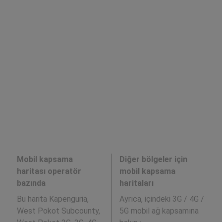
Mobil kapsama
Diğer bölgeler için
haritası operatör
mobil kapsama
bazında
haritaları
Bu harita Kapenguria,
Ayrıca,
içindeki 3G / 4G /
West Pokot Subcounty,
5G mobil ağ kapsamına