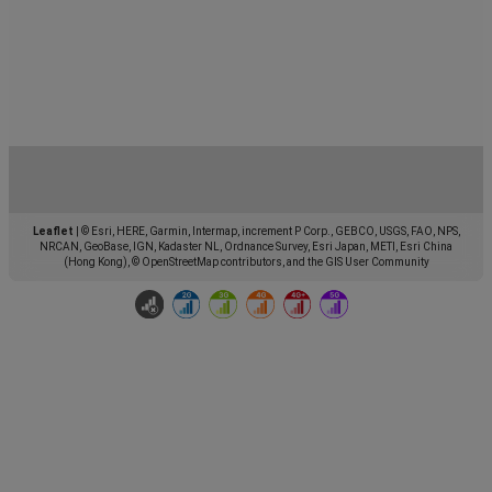
Leaflet
|
© Esri, HERE, Garmin, Intermap, increment P Corp., GEBCO, USGS, FAO, NPS,
NRCAN, GeoBase, IGN, Kadaster NL, Ordnance Survey, Esri Japan, METI, Esri China
(Hong Kong), © OpenStreetMap contributors, and the GIS User Community