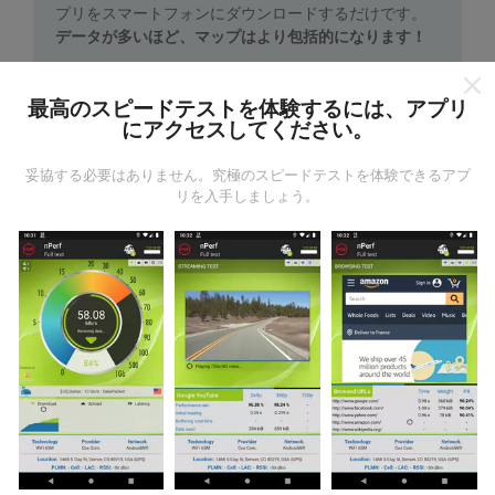
プリをスマートフォンにダウンロードするだけです。
データが多いほど、マップはより包括的になります！
最高のスピードテストを体験するには、アプリ
にアクセスしてください。
妥協する必要はありません。究極のスピードテストを体験できるアプ
リを入手しましょう。
更新はどのように行われますか？
ネットワークカバレッジマップは、ボットによって1時
間ごとに自動的に更新されます。速度マップは
15分ご
とに更新
ます。データは2年間表示されます。 2年後、
最も古いデータが月に一度マップから削除されます。