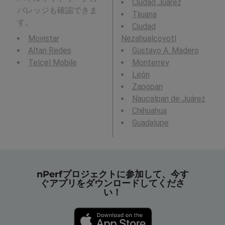
Ciudad Juárez
バレッジも確認できま
Tijuana
す。
Ciudad
Movistar
Nezahualcoyotl
Altan Redes
Gustavo A. Madero
Telcel Mobile
Monterrey
León
Zapopan
Naucalpan de Juárez
Chihuahua
Guadalupe
nPerfプロジェクトに参加して、今す
ぐアプリをダウンロードしてくださ
い！