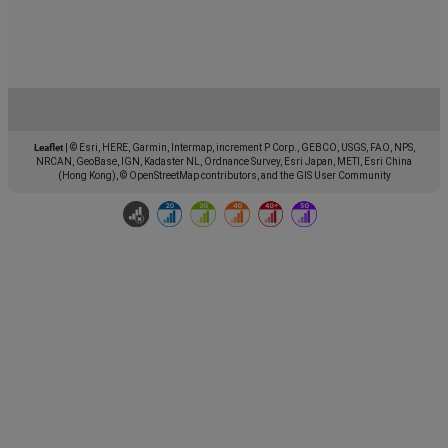
Leaflet
|
© Esri, HERE, Garmin, Intermap, increment P Corp., GEBCO, USGS, FAO, NPS,
NRCAN, GeoBase, IGN, Kadaster NL, Ordnance Survey, Esri Japan, METI, Esri China
(Hong Kong), © OpenStreetMap contributors, and the GIS User Community