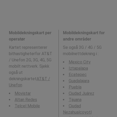
Mobildekningskart per
Mobildekningskart for
operatør
andre områder
Kartet representerer
Se også 3G / 4G / 5G
bithastigheterfor AT&T
mobilnettdekning i
:
/ Unefon 2G, 3G, 4G, 5G
Mexico City
mobilt nettverk. Sjekk
Iztapalapa
også ut
Ecatepec
dekningskartet
AT&T /
Guadalajara
Unefon
Puebla
Movistar
Ciudad Juárez
Altan Redes
Tijuana
Telcel Mobile
Ciudad
Nezahualcoyotl