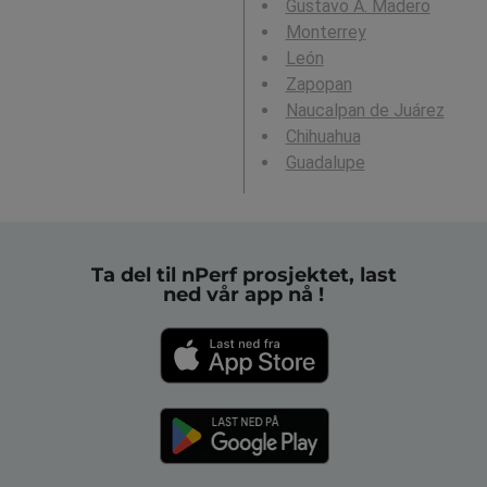
Gustavo A. Madero
Monterrey
León
Zapopan
Naucalpan de Juárez
Chihuahua
Guadalupe
Ta del til nPerf prosjektet, last
ned vår app nå !