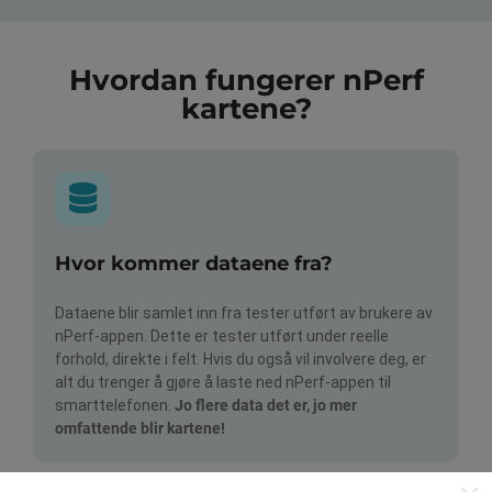
Hvordan fungerer nPerf
kartene?
Hvor kommer dataene fra?
Dataene blir samlet inn fra tester utført av brukere av
nPerf-appen. Dette er tester utført under reelle
forhold, direkte i felt. Hvis du også vil involvere deg, er
alt du trenger å gjøre å laste ned nPerf-appen til
smarttelefonen.
Jo flere data det er, jo mer
omfattende blir kartene!