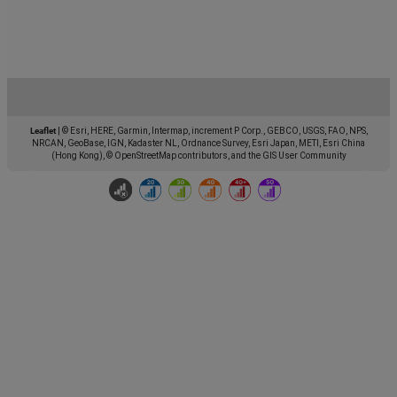
Leaflet
|
© Esri, HERE, Garmin, Intermap, increment P Corp., GEBCO, USGS, FAO, NPS,
NRCAN, GeoBase, IGN, Kadaster NL, Ordnance Survey, Esri Japan, METI, Esri China
(Hong Kong), © OpenStreetMap contributors, and the GIS User Community