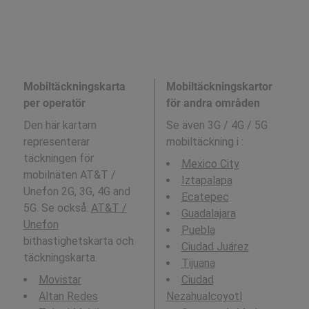
Mobiltäckningskarta
Mobiltäckningskartor
per operatör
för andra områden
Den här kartarn
Se även 3G / 4G / 5G
representerar
mobiltäckning i
:
täckningen för
Mexico City
mobilnäten AT&T /
Iztapalapa
Unefon 2G, 3G, 4G and
Ecatepec
5G. Se också:
AT&T /
Guadalajara
Unefon
Puebla
bithastighetskarta och
Ciudad Juárez
täckningskarta.
Tijuana
Movistar
Ciudad
Altan Redes
Nezahualcoyotl