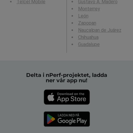
Telcel Mobile
Gustavo A. Madero
Monterrey
León
Zapopan
Naucalpan de Juárez
Chihuahua
Guadalupe
Delta i nPerf-projektet, ladda
ner vår app nu!