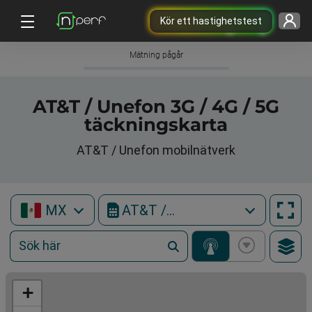
Kör ett hastighetstest
Mätning pågår
AT&T / Unefon 3G / 4G / 5G
täckningskarta
AT&T / Unefon mobilnätverk
MX
AT&T / Unefon
+