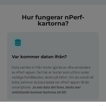
Hur fungerar nPerf-
kartorna?
Var kommer datan ifrån?
Data samlas in från tester gjorda av våra användare
av nPerf-appen. Det här är tester som utförs under
verkliga förhållanden, direkt på fältet. Om du också vill
bidra, behöver du bara ladda ner nPerf-appen till din
smartphone.
Ju mer data det finns, desto mer
omfattande kommer kartorna att bli!