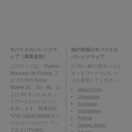
モバイルカバレッジマ
他の地域のモバイルカ
ップ（事業者別）
バレッジマップ
このマップは、 Puebla,
の 3G / 4G / 5Gモバイル
Municipio de Puebla, プ
ネットワークカバレッ
エブラ州のTelcel
ジも参照してください :
Mobile 2G、3G、4G、お
Mexico City
よび 5G モバイル ネッ
Iztapalapa
トワークのカバレッジ
Ecatepec
を表します。関連項目:
Guadalajara
%2$s
Telcel Mobile
モバ
Puebla
イル ビットレート マッ
Ciudad Juárez
プおよびPuebla,