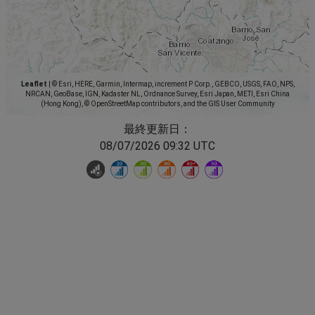
Leaflet
|
© Esri, HERE, Garmin, Intermap, increment P Corp., GEBCO, USGS, FAO, NPS,
NRCAN, GeoBase, IGN, Kadaster NL, Ordnance Survey, Esri Japan, METI, Esri China
(Hong Kong), © OpenStreetMap contributors, and the GIS User Community
最終更新日：
08/07/2026 09:32 UTC