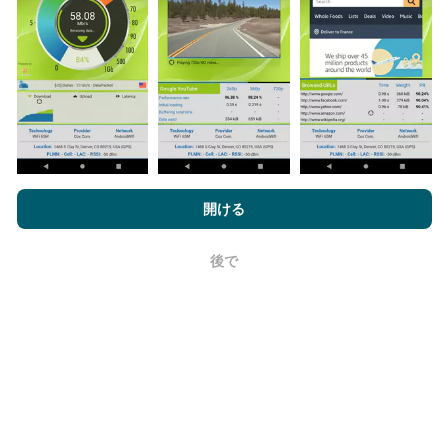
データは、nPerfアプリのユーザーが実行したテストか
ら収集されます。これらは、現場で直接、実際の条件
で実施されるテストです。参加したい場合は、nPerfア
プリをスマートフォンにダウンロードするだけです。
データが多いほど、マップはより包括的になります！
nPerf.comを閲覧することにより、お客様は
プライバシーおよびク
ッキーの使用ポリシー
およびnPerfテスト
エンドユーザーライセン
開ける
ス契約
同意します。
更新はどのように行われますか？
後で
OK
ネットワークカバレッジマップは、ボットによって1時
間ごとに自動的に更新されます。速度マップは
15分ご
とに更新
ます。データは2年間表示されます。 2年後、
最も古いデータが月に一度マップから削除されます。