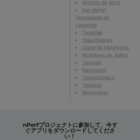
Amozoc de Mota
San Martin
Texmelucan de
Labastida
Teziutlan
Huauchinango
Izúcar de Matamoros
Xicotepec de Juárez
Zacatlán
Sanctorum
Tecamachalco
Tepeaca
Moyotzingo
nPerfプロジェクトに参加して、今す
ぐアプリをダウンロードしてくださ
い！