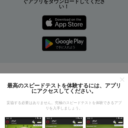
ぐアプリをダウンロードしてくださ
い！
nPerfマップはどのように機能
しますか?
最高のスピードテストを体験するには、アプリ
にアクセスしてください。
妥協する必要はありません。究極のスピードテストを体験できるアプ
リを入手しましょう。
データはどこから来るのか?