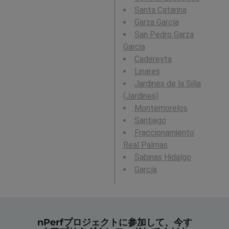
Santa Catarina
Garza García
San Pedro Garza
Garcia
Cadereyta
Linares
Jardines de la Silla
(Jardines)
Montemorelos
Santiago
Fraccionamiento
Real Palmas
Sabinas Hidalgo
García
nPerfプロジェクトに参加して、今す