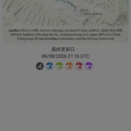
Leaflet
|
© Esri, HERE, Garmin, Intermap, increment P Corp., GEBCO, USGS, FAO, NPS,
NRCAN, GeoBase, IGN, Kadaster NL, Ordnance Survey, Esri Japan, METI, Esri China
(Hong Kong), © OpenStreetMap contributors, and the GIS User Community
最終更新日：
08/08/2026 21:16 UTC