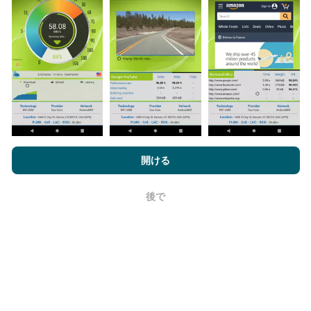
データは、nPerfアプリのユーザーが実行したテストか
ら収集されます。これらは、現場で直接、実際の条件
で実施されるテストです。参加したい場合は、nPerfア
プリをスマートフォンにダウンロードするだけです。
データが多いほど、マップはより包括的になります！
nPerf.comを閲覧することにより、お客様は
プライバシーおよびク
ッキーの使用ポリシー
およびnPerfテスト
エンドユーザーライセン
開ける
ス契約
同意します。
更新はどのように行われますか？
後で
OK
ネットワークカバレッジマップは、ボットによって1時
間ごとに自動的に更新されます。速度マップは
15分ご
とに更新
ます。データは2年間表示されます。 2年後、
最も古いデータが月に一度マップから削除されます。