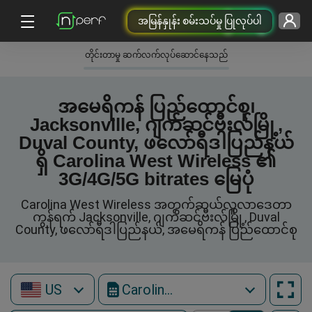
အမြန်နှုန်း စမ်းသပ်မှု ပြုလုပ်ပါ
တိုင်းတာမှု ဆက်လက်လုပ်ဆောင်နေသည်
အမေရိကန် ပြည်ထောင်စု၊
Jacksonville, ဂျက်ဆင်ဗီးလ်မြို့,
Duval County, ဖလော်ရီဒါပြည်နယ်
ရှိ Carolina West Wireless ၏
3G/4G/5G bitrates မြေပုံ
Carolina West Wireless အတွက်ဆယ်လူလာဒေတာ
ကွန်ရက် Jacksonville, ဂျက်ဆင်ဗီးလ်မြို့, Duval
County, ဖလော်ရီဒါပြည်နယ်, အမေရိကန် ပြည်ထောင်စု
US
Carolina West Wireless