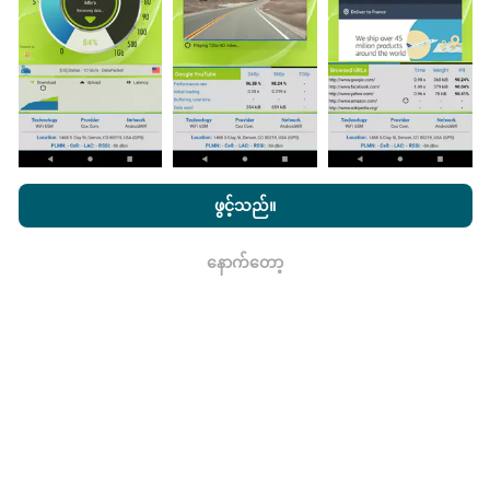
nPerf အက်ပ်ကိုသင်၏စမတ်ဖုန်းထဲသို့ဒေါင်းလုပ်ဆွဲရန်ဖြစ်
သည်။
ဒေတာများများလေမြေပုံများပြည့်စုံလေလေ
ဖြစ်သည်။
nPerf.com ကိုကြည့်ခြင်းအားဖြင့်ကျွန်ုပ်တို့၏
သီးသန့် နှင့် Cookies
အသုံးပြုမှုမူဝါဒ နှင့်ကျွန်ုပ်တို့၏ nPerf စမ်းသပ်မှု
us
သုံးစွဲသူလိုင်စင်
ဖွင့်သည်။
မွမ်းမံမှုများကိုဘယ်လိုလုပ်ထားသလဲ။
သဘောတူညီချက်
။
နောက်တော့
ကွန်ယက်လွှမ်းခြုံမြေပုံသည်နာရီတိုင်း bot မှ
ရလား
အလိုအလျောက် update လုပ်သည်။ အမြန်မြေပုံများကို
၁၅
မိနစ်တိုင်းတွင် update လုပ်သည်။
ဒေတာကိုနှစ်နှစ်ပြသ
နေသည်။ ၂ နှစ်အကြာတွင်သက်တမ်းအရင့်ဆုံး
အချက်အလက်များကိုမြေပုံများမှတစ်လတစ်ကြိမ်
ဖယ်ရှားသည်။