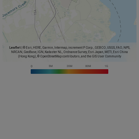
Leaflet
|
© Esri, HERE, Garmin, Intermap, increment P Corp., GEBCO, USGS, FAO, NPS,
NRCAN, GeoBase, IGN, Kadaster NL, Ordnance Survey, Esri Japan, METI, Esri China
(Hong Kong), © OpenStreetMap contributors, and the GIS User Community