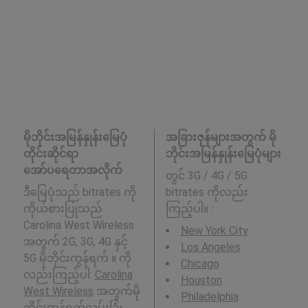
မိုဘိုင်းအမြန်နှုန်းမြေပုံ
အခြားဇုန်များအတွက် မို
တိုင်းဆိုင်ရာ
ဘိုင်းအမြန်နှုန်းမြေပုံများ
အော်ပရေတာအလိုက်
တွင် 3G / 4G / 5G
ဒီမြေပုံသည် bitrates ကို
bitrates ကိုလည်း
ကိုယ်စားပြုသည်
ကြည့်ပါ။ :
Carolina West Wireless
New York City
အတွက် 2G, 3G, 4G နှင့်
Los Angeles
5G မိုဘိုင်းကွန်ရက် ။ ကို
Chicago
လည်းကြည့်ပါ:
Carolina
Houston
West Wireless
အတွက်မို
Philadelphia
ဘိုင်းကွန်ရက်လွှမ်းခြုံ