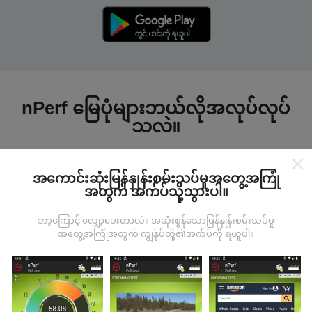
nPerf မြေပုံများဘယ်လိုအလုပ်လုပ်
သလဲ။
အကောင်းဆုံးမြန်နှုန်းစမ်းသပ်မှုအတွေ့အကြုံ
အတွက် အက်ပ်သို့သွားပါ။
ဘာ့ကြောင့် လျှော့ပေးတာလဲ။ အဆုံးစွန်သောမြန်နှုန်းစမ်းသပ်မှု
ဒေတာကဘယ်ကနေလာတာလဲ
အတွေ့အကြုံအတွက် ကျွန်ုပ်တို့၏အက်ပ်ကို ရယူပါ။
ဒေတာများကို nPerf အက်ပလီကေးရှင်းအသုံးပြုသူများမှ
ပြုလုပ်သောစမ်းသပ်မှုများမှရယူသည်။ ဤရွေ့ကားစစ်
မှန်သောအခြေအနေများ, စစ်မှန်သောအခြေအနေများတွင်
ကောက်ယူစမ်းသပ်မှုဖြစ်ကြသည်။ သင်လည်းပါ ၀ င်လိုပါက