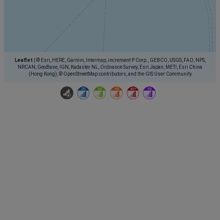
Leaflet
|
© Esri, HERE, Garmin, Intermap, increment P Corp., GEBCO, USGS, FAO, NPS,
NRCAN, GeoBase, IGN, Kadaster NL, Ordnance Survey, Esri Japan, METI, Esri China
(Hong Kong), © OpenStreetMap contributors, and the GIS User Community