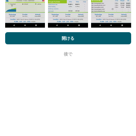
データが多いほど、マップはより包括的になります！
nPerf.comを閲覧することにより、お客様は
プライバシーおよびク
ッキーの使用ポリシー
およびnPerfテスト
エンドユーザーライセン
開ける
ス契約
同意します。
更新はどのように行われますか？
後で
OK
ネットワークカバレッジマップは、ボットによって1時
間ごとに自動的に更新されます。速度マップは
15分ご
とに更新
ます。データは2年間表示されます。 2年後、
最も古いデータが月に一度マップから削除されます。
信頼性と正確さはどのくらいですか?