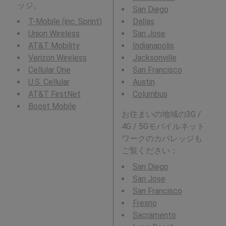
ッジ。
San Diego
T-Mobile (inc. Sprint)
Dallas
Union Wireless
San Jose
AT&T Mobility
Indianapolis
Verizon Wireless
Jacksonville
Cellular One
San Francisco
U.S. Cellular
Austin
AT&T FirstNet
Columbus
Boost Mobile
お住まいの地域の3G /
4G / 5Gモバイルネット
ワークのカバレッジも
ご覧ください：
San Diego
San Jose
San Francisco
Fresno
Sacramento