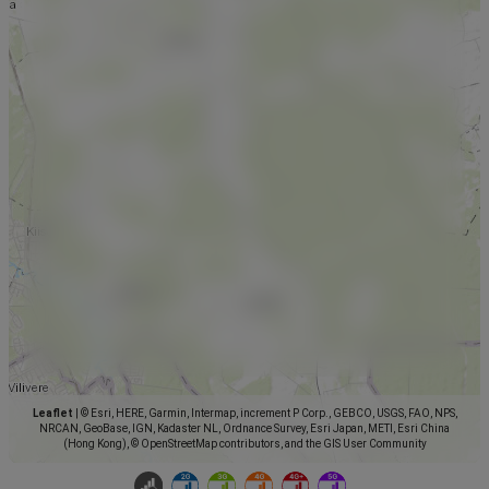
Leaflet
|
© Esri, HERE, Garmin, Intermap, increment P Corp., GEBCO, USGS, FAO, NPS,
NRCAN, GeoBase, IGN, Kadaster NL, Ordnance Survey, Esri Japan, METI, Esri China
(Hong Kong), © OpenStreetMap contributors, and the GIS User Community