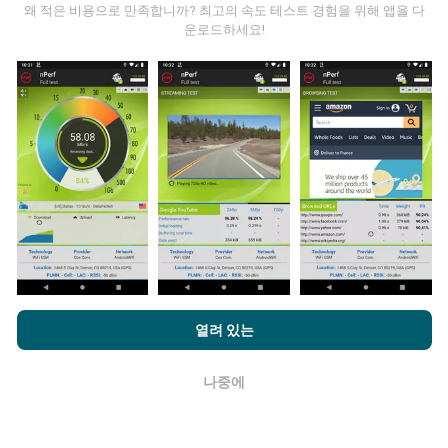
왜 적은 비용으로 만족합니까? 최고의 속도 테스트 경험을 위해 앱을 다
운로드하세요!
데이터는 어디에서 왔습니까?
데이터는 nPerf 앱 사용자가 수행한 테스트에서 수집됩니
다. 실제 현장에서 실제 조건에서 수행되는 테스트입니다.
참여하고 싶다면 nPerf 앱을 스마트폰에 다운로드 하면됩
니다.
데이터가 많을수록 지도는 더 광범위해질 것입니다!
nPerf.com을 탐색하면 귀하는
개인 정보 및 쿠키 사용 정책
및 저희
업데이트는 어떻게 이루어지나요?
열려 있는
의 nPerf 테스트
최종 사용자 라이센스 계약
에 동의할 수 있습니다.
네트워크 범위 지도는 1 시간마다 봇에 의해 자동으로 업
나중에
확인
데이트됩니다. 스피드 지도는
15 분마다 업데이트
됩니다.
데이터는 2년 동안 표시됩니다. 2년 후, 가장 오래된 데이
터는 한 달에 한 번씩 지도에서 제거됩니다.