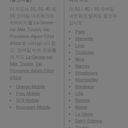
이 지도는 2G, 3G, 4G 및
의 3G / 4G / 5G 모바일
5G 모바일 네트워크의
네트워크 범위도 참조하
커버리지를 La-Seyne-
십시오 :
sur-Mer, Toulon, Var,
Paris
Provence-Alpes-Côte
Marseille
d'Azur로 나타냅니다.참
Lyon
고 : 모바일 비트 전송률
Toulouse
의 지도
La-Seyne-sur-
Nice
Mer, Toulon, Var,
Nantes
Provence-Alpes-Côte
Strasbourg
d'Azur
.
Montpellier
Orange Mobile
Bordeaux
Free Mobile
Lille
SFR Mobile
Rennes
Bouygues Mobile
Reims
Le Havre
Saint-Étienne
Toulon