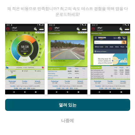
왜 적은 비용으로 만족합니까? 최고의 속도 테스트 경험을 위해 앱을 다
운로드하세요!
데이터는 어디에서 왔습니까?
데이터는 nPerf 앱 사용자가 수행한 테스트에서 수집됩니
다. 실제 현장에서 실제 조건에서 수행되는 테스트입니다.
참여하고 싶다면 nPerf 앱을 스마트폰에 다운로드 하면됩
니다.
데이터가 많을수록 지도는 더 광범위해질 것입니다!
nPerf.com을 탐색하면 귀하는
개인 정보 및 쿠키 사용 정책
및 저희
열려 있는
업데이트는 어떻게 이루어지나요?
의 nPerf 테스트
최종 사용자 라이센스 계약
에 동의할 수 있습니다.
나중에
네트워크 범위 지도는 1 시간마다 봇에 의해 자동으로 업
확인
데이트됩니다. 스피드 지도는
15 분마다 업데이트
됩니다.
데이터는 2년 동안 표시됩니다. 2년 후, 가장 오래된 데이