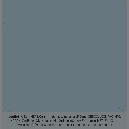
Leaflet
|
© Esri, HERE, Garmin, Intermap, increment P Corp., GEBCO, USGS, FAO, NPS,
NRCAN, GeoBase, IGN, Kadaster NL, Ordnance Survey, Esri Japan, METI, Esri China
(Hong Kong), © OpenStreetMap contributors, and the GIS User Community