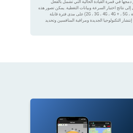
جها في قمرة القيادة الحالية التي تشمل بالفعل
لى نتائج اختبار السرعة وبيانات التغطية. يمكن تصور هذه
البيانات من خلال تطبيق عوامل التصفية حسب التكنولوجيا (بدون تغطية ، 2G ، 3G ، 4G ، 4G + ، 5G) على مدى فترة قابلة
نتشار التكنولوجيا الجديدة ومراقبة المنافسين وتحديد