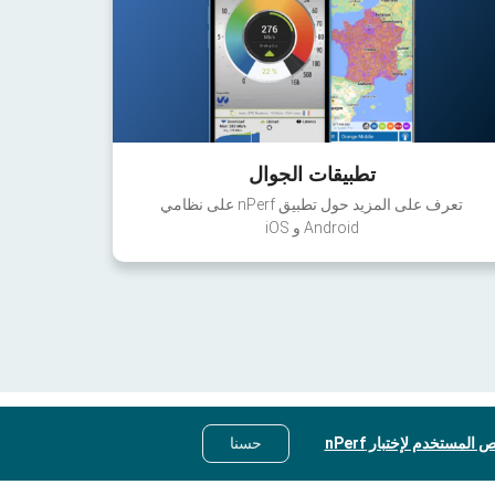
تطبيقات الجوال
تعرف على المزيد حول تطبيق nPerf على نظامي
Android و iOS
 المستخدم لإختبار nPerf
حسنا