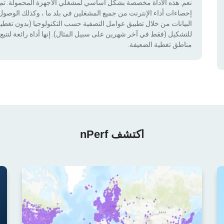
نعم. هذه الأداة مخصصة بشكل أساسي لمشغلي الأجهزة المحمولة. تم دم
إحصاءات أداء الإنترنت من جميع المشغلين في بلد ما ، وكذلك الوصول إ
للتشكيل (فقط في آخر شهرين على سبيل المثال). إنها أداة رائعة لتتبع إ
مناطق تغطية الضعيفة.
اكتشف nPerf