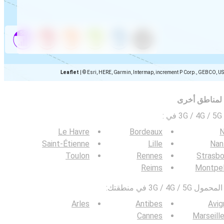
Leaflet
|
© Esri, HERE, Garmin, Intermap, increment P Corp., GEBCO, U
 لمناطق أخرى
ي
:
Le Havre
Bordeaux
N
Saint-Étienne
Lille
Nan
Toulon
Rennes
Strasbo
Reims
Montpel
3G / في منطقتك:
Arles
Antibes
Avig
Cannes
Marseill