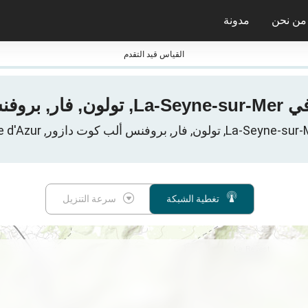
من نحن
مدونة
جائزة nPerf ومعاييرها
القياس قيد التقدم
تغطية الشبكة
سرعة التنزيل