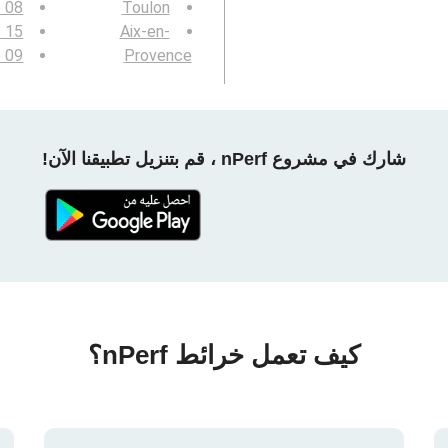
e 08
Toulon
e 15
Aix-en-
e 09
Provence
شارك في مشروع nPerf ، قم بتنزيل تطبيقنا الآن!
كيف تعمل خرائط nPerf؟