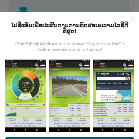
ໄປທີ່ແອັບເພື່ອປະສົບການການທົດສອບຄວາມໄວທີ່ດີ
ຂໍ້ມູນມາຈາກໃສ?
ທີ່ສຸດ!
ຂໍ້ມູນຈະຖືກເກັບ ກຳ ຈາກການທົດສອບທີ່ ດຳ ເນີນໂດຍຜູ້ໃຊ້ app
ເປັນຫຍັງຕ້ອງຕົກລົງໜ້ອຍກວ່າ? ດາວໂຫລດແອັບຯຂອງພວກເຮົາເພື່ອ
ປະສົບການການທົດສອບຄວາມໄວສູງສຸດ!
nPerf. ນີ້ແມ່ນການທົດສອບທີ່ ດຳ ເນີນໃນສະພາບຕົວຈິງ, ໂດຍ
ກົງໃນພາກສະ ໜາມ. ຖ້າທ່ານຢາກມີສ່ວນຮ່ວມຄືກັນ, ສິ່ງທີ່ທ່ານ
ຕ້ອງເຮັດຄືການດາວໂຫລດແອັບ app nPerf ລົງໃນໂທລະສັບ
ສະຫຼາດຂອງທ່ານ.
ຍິ່ງມີຂໍ້ມູນຫຼາຍເທົ່າໃດ, ຍິ່ງຈະມີແຜນທີ່ທີ່
ຄົບຖ້ວນເທົ່າໃດ!
ມີການປັບປຸງແນວໃດ?
ໂດຍການເຂົ້າເບິ່ງເວັບໄຊທ໌ nPerf.com, ທ່ານຍິນຍອມໃຫ້ພວກເຮົາ
ແຜນທີ່ການຄຸ້ມຄອງເຄືອຂ່າຍຖືກອັບເດດໂດຍອັດຕະໂນມັດໂດຍ