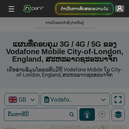
ດຳເນີນການທົດສອບຄວາມໄວ
ການວັດແທກກໍາລັງດໍາເນີນຢູ່
ແຜນທີ່ຄອບຄຸມ 3G / 4G / 5G ຂອງ
Vodafone Mobile City-of-London,
England, ສະຫະລາດຊະອະນາຈັກ
ເຄືອຂ່າຍຂໍ້ມູນໂທລະສັບມືຖື Vodafone Mobile ໃນ City-
of-London, England, ສະຫະລາດຊະອະນາຈັກ
GB
Vodafone Mobile