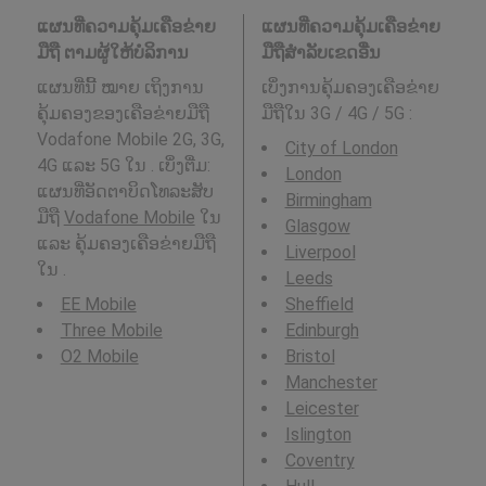
ແຜນທີ່ຄວາມຄຸ້ມເຄືອຂ່າຍ
ແຜນທີ່ຄວາມຄຸ້ມເຄືອຂ່າຍ
ມືຖື ຕາມຜູ້ໃຫ້ບໍລິການ
ມືຖືສໍາລັບເຂດອື່ນ
ແຜນທີ່ນີ້ ໝາຍ ເຖິງການ
ເບິ່ງການຄຸ້ມຄອງເຄືອຂ່າຍ
ຄຸ້ມຄອງຂອງເຄືອຂ່າຍມືຖື
ມືຖືໃນ 3G / 4G / 5G
:
Vodafone Mobile 2G, 3G,
City of London
4G ແລະ 5G ໃນ . ເບິ່ງຕື່ມ:
London
ແຜນທີ່ອັດຕາບິດໂທລະສັບ
Birmingham
ມືຖື
Vodafone Mobile
ໃນ
Glasgow
ແລະ ຄຸ້ມຄອງເຄືອຂ່າຍມືຖື
Liverpool
ໃນ .
Leeds
EE Mobile
Sheffield
Three Mobile
Edinburgh
O2 Mobile
Bristol
Manchester
Leicester
Islington
Coventry