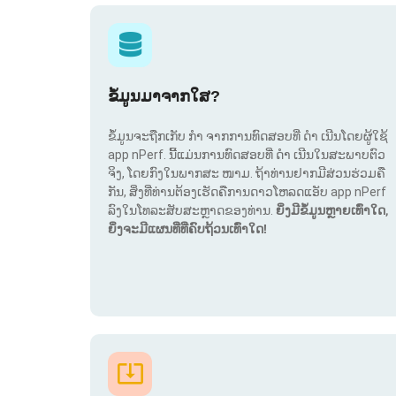
ຂໍ້ມູນມາຈາກໃສ?
ຂໍ້ມູນຈະຖືກເກັບ ກຳ ຈາກການທົດສອບທີ່ ດຳ ເນີນໂດຍຜູ້ໃຊ້
app nPerf. ນີ້ແມ່ນການທົດສອບທີ່ ດຳ ເນີນໃນສະພາບຕົວ
ຈິງ, ໂດຍກົງໃນພາກສະ ໜາມ. ຖ້າທ່ານຢາກມີສ່ວນຮ່ວມຄື
ກັນ, ສິ່ງທີ່ທ່ານຕ້ອງເຮັດຄືການດາວໂຫລດແອັບ app nPerf
ລົງໃນໂທລະສັບສະຫຼາດຂອງທ່ານ.
ຍິ່ງມີຂໍ້ມູນຫຼາຍເທົ່າໃດ,
ຍິ່ງຈະມີແຜນທີ່ທີ່ຄົບຖ້ວນເທົ່າໃດ!