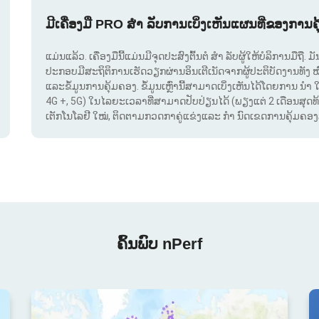
ມີເຄື່ອງມື PRO ສຳ ລັບການເບິ່ງເຫັນແຜນທີ່ຂອງການຄ
ແມ່ນແລ້ວ. ເຄື່ອງມືນີ້ແມ່ນມີຈຸດປະສົງຕົ້ນຕໍ ສຳ ລັບຜູ້ໃຫ້ບໍລິການມືຖື
ປະກອບມີສະຖິຕິການເຮັດວຽກຜ່ານອິນເຕີເນັດຈາກຜູ້ປະຕິບັດງານທັງ 
ແລະຂໍ້ມູນການຄຸ້ມຄອງ. ຂໍ້ມູນເຫຼົ່ານີ້ສາມາດເບິ່ງເຫັນໄດ້ໂດຍການ ນຳ 
4G +, 5G) ໃນໄລຍະເວລາທີ່ສາມາດປັບປ່ຽນໄດ້ (ພຽງແຕ່ 2 ເດືອນສຸດທ້າຍ
ເຕັກໂນໂລຢີ ໃໝ່, ຕິດຕາມກວດກາຄູ່ແຂ່ງແລະ ກຳ ນົດເຂດການຄຸ້ມຄອງສັນ
ຄົ້ນພົບ nPerf