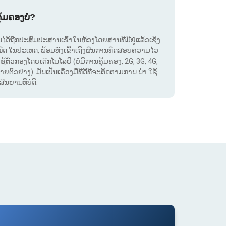
ຸ້ມຄອງບໍ?
. ມັນໄດ້ຖືກປະສົມປະສານເຂົ້າໃນຫ້ອງໂດຍສານທີ່ມີຢູ່ແລ້ວເຊິ່ງ
ໝົດ ໃນປະເທດ, ພ້ອມທັງເຂົ້າເຖິງຜົນການທົດສອບຄວາມໄວ
ໃຊ້ຕົວກອງໂດຍເຕັກໂນໂລຢີ (ບໍ່ມີການຄຸ້ມຄອງ, 2G, 3G, 4G,
ຕົວຢ່າງ). ມັນເປັນເຄື່ອງມືທີ່ດີທີ່ຈະຕິດຕາມການ ນຳ ໃຊ້
ຍານທີ່ບໍ່ດີ.