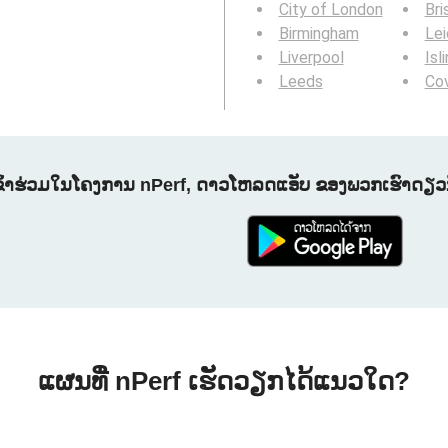
City of London
Bri
Birmingham
Lei
Liverpool
Isl
Leeds
Co
ຂົ້າຮ່ວມໃນໂຄງການ nPerf, ດາວໂຫລດແອັບ ຂອງພວກເຮົາດຽວນີ
ແຜນທີ່ nPerf ເຮັດວຽກໄດ້ແນວໃດ?