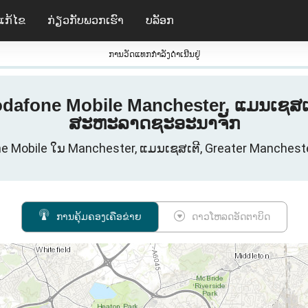
ແກ້ໄຂ
ກ່ຽວ​ກັບ​ພວກ​ເຮົາ
ບລັອກ
ການວັດແທກກໍາລັງດໍາເນີນຢູ່
Vodafone Mobile Manchester, ແມນເຊສເຕ
ສະຫະລາດຊະອະນາຈັກ
fone Mobile ໃນ Manchester, ແມນເຊສເຕີ, Greater Manche
ການຄຸ້ມຄອງເຄືອຂ່າຍ
ດາວໂຫລດອັດຕາບິດ