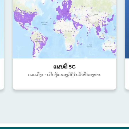
ແຜນທີ່ 5G
ກວດເບິ່ງການປົກຫຸ້ມຂອງມືຖືໃນພື້ນທີ່ຂອງທ່ານ