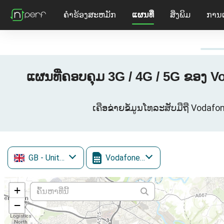
ຄໍາຮ້ອງສະຫມັກ
ແຜນທີ່
ສິ່ງພິມ
ການ
ແຜນທີ່ຄອບຄຸມ 3G / 4G / 5G ຂອງ 
ເຄືອຂ່າຍຂໍ້ມູນໂທລະສັບມືຖື Voda
GB
- United Kingdom
Vodafone Mobile
+
−