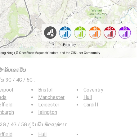
Hong Kong), © OpenStreetMap contributors, and the GIS User Community
ໍາລັບເຂດອື່ນ
ໃນ 3G / 4G / 5G
:
erpool
Bristol
Coventry
eds
Manchester
Hull
ffield
Leicester
Cardiff
nburgh
Islington
G / 4G / 5G ຢູ່ໃນພື້ນທີ່ຂອງທ່ານ:
ffield
Hull