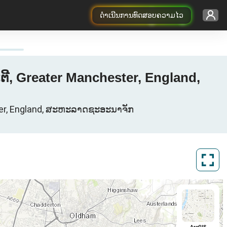
ດຳເນີນການທົດສອບຄວາມໄວ
ີ, Greater Manchester, England,
ster, England, ສະຫະລາດຊະອະນາຈັກ
ArcGIS