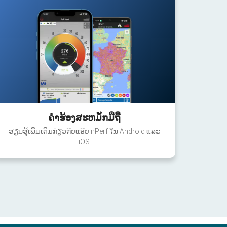
ຄໍາຮ້ອງສະຫມັກມືຖື
ຮຽນຮູ້ເພີ່ມເຕີມກ່ຽວກັບແອັບ nPerf ໃນ Android ແລະ
iOS