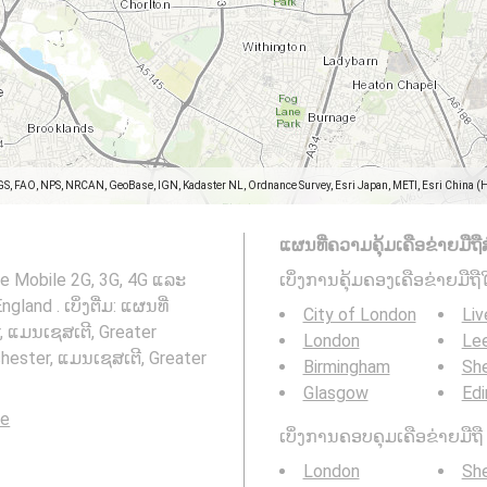
GS, FAO, NPS, NRCAN, GeoBase, IGN, Kadaster NL, Ordnance Survey, Esri Japan, METI, Esri China (
ແຜນທີ່ຄວາມຄຸ້ມເຄືອຂ່າຍມືຖືສ
ne Mobile 2G, 3G, 4G ແລະ
ເບິ່ງການຄຸ້ມຄອງເຄືອຂ່າຍມືຖື
and . ເບິ່ງຕື່ມ: ແຜນທີ່
City of London
Liv
 ແມນເຊສເຕີ, Greater
London
Le
hester, ແມນເຊສເຕີ, Greater
Birmingham
She
Glasgow
Edi
le
ເບິ່ງການຄອບຄຸມເຄືອຂ່າຍມືຖື 3
London
She