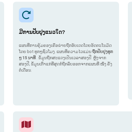
ມີການປັບປຸງແນວໃດ?
ແຜນທີ່ການຄຸ້ມຄອງເຄືອຂ່າຍຖືກອັບເດດໂດຍອັດຕະໂນມັດ
ໂດຍ bot ທຸກໆຊົ່ວໂມງ. ແຜນທີ່ຄວາມໄວແມ່ນ
ຖືກປັບປຸງທຸກ
ໆ 15 ນາທີ
. ຂໍ້ມູນຖືກສະແດງເປັນເວລາສອງປີ. ຫຼັງຈາກ
ສອງປີ, ຂໍ້ມູນເກົ່າແກ່ທີ່ສຸດກໍ່ຖືກລຶບອອກຈາກແຜນທີ່ ໜຶ່ງ ຄັ້ງ
ຕໍ່ເດືອນ.