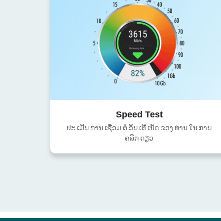
Speed Test
ປະ ເມີນ ການ ເຊື່ອມ ຕໍ່ ອິນ ເຕີ ເນັດ ຂອງ ທ່ານ ໃນ ການ
ຄລິກ ດຽວ