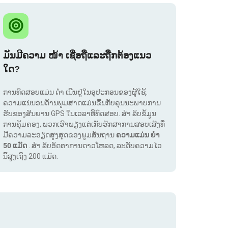
ມັນມີຄວາມ ໜ້າ ເຊື່ອຖືແລະຖືກຕ້ອງແນວ
ໃດ?
ການທົດສອບແມ່ນ ດຳ ເນີນຢູ່ໃນອຸປະກອນຂອງຜູ້ໃຊ້.
ຄວາມແນ່ນອນດ້ານພູມສາດແມ່ນຂື້ນກັບຄຸນນະພາບການ
ຮັບຂອງສັນຍານ GPS ໃນເວລາທີ່ທົດສອບ. ສຳ ລັບຂໍ້ມູນ
ການຄຸ້ມຄອງ, ພວກເຮົາພຽງແຕ່ເກັບຮັກສາການສອບເສັງທີ່
ມີຄວາມລະອຽດສູງສຸດຂອງພູມສັນຖານ
ຄວາມແມ່ນ ຍຳ
50 ແມັດ
. ສຳ ລັບອັດຕາການດາວໂຫລດ, ລະດັບຄວາມໄວ
ນີ້ສູງເຖິງ 200 ແມັດ.