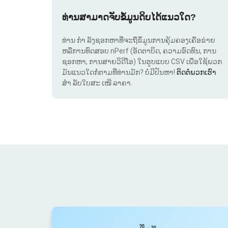
ທ່ານສາມາດຈັບຂໍ້ມູນດິບໄດ້ແນວໃດ?
ທ່ານ ກຳ ລັງຊອກຫາທີ່ຈະຖືຂໍ້ມູນການຄຸ້ມຄອງເຄືອຂ່າຍ
ຫລືການທົດສອບ nPerf (ອັດຕາບິດ, ຄວາມອົດທົນ, ການ
ຊອກຫາ, ການສາຍວິດີໂອ) ໃນຮູບແບບ CSV ເພື່ອໃຊ້ພວກ
ມັນແນວໃດກໍ່ຕາມທີ່ທ່ານມັກ? ບໍ່ມີປັນຫາ!
ຕິດຕໍ່ພວກເຮົາ
ສຳ ລັບໃບສະ ເໜີ ລາຄາ.