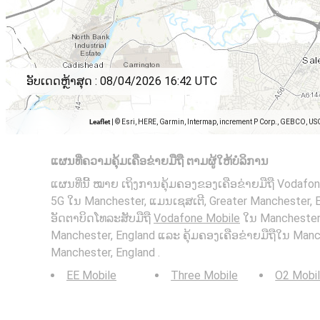
ອັບເດດຫຼ້າສຸດ :
08/04/2026 16:42 UTC
Leaflet
|
© Esri, HERE, Garmin, Intermap, increment P Corp., GEBCO, US
ແຜນທີ່ຄວາມຄຸ້ມເຄືອຂ່າຍມືຖື ຕາມຜູ້ໃຫ້ບໍລິການ
ແຜນທີ່ນີ້ ໝາຍ ເຖິງການຄຸ້ມຄອງຂອງເຄືອຂ່າຍມືຖື Vodafo
5G ໃນ Manchester, ແມນເຊສເຕີ, Greater Manchester, Engl
ອັດຕາບິດໂທລະສັບມືຖື
Vodafone Mobile
ໃນ Manchester,
Manchester, England ແລະ ຄຸ້ມຄອງເຄືອຂ່າຍມືຖືໃນ Manc
Manchester, England .
EE Mobile
Three Mobile
O2 Mobi