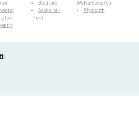
stol
Bradford
Wolverhampton
cester
Stoke-on-
Plymouth
ington
Trent
ventry
້!