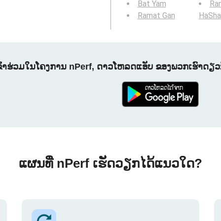
Bat Yam
Ra
Ramat Gan
HaSha
ຂົ້າຮ່ວມໃນໂຄງການ nPerf, ດາວໂຫລດແອັບ ຂອງພວກເຮົາດຽວນີ
ແຜນທີ່ nPerf ເຮັດວຽກໄດ້ແນວໃດ?