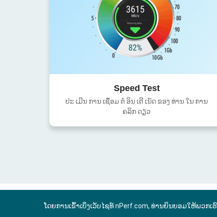
Speed Test
ປະ ເມີນ ການ ເຊື່ອມ ຕໍ່ ອິນ ເຕີ ເນັດ ຂອງ ທ່ານ ໃນ ການ
ຄລິກ ດຽວ
ໂດຍການເຂົ້າເບິ່ງເວັບໄຊທ໌ nPerf.com, ທ່ານຍິນຍອມໃຫ້ພວກເຮ