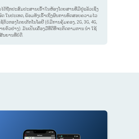
. ມັນໄດ້ຖືກປະສົມປະສານເຂົ້າໃນຫ້ອງໂດຍສານທີ່ມີຢູ່ແລ້ວເຊິ່ງ
ໝົດ ໃນປະເທດ, ພ້ອມທັງເຂົ້າເຖິງຜົນການທົດສອບຄວາມໄວ
ໃຊ້ຕົວກອງໂດຍເຕັກໂນໂລຢີ (ບໍ່ມີການຄຸ້ມຄອງ, 2G, 3G, 4G,
ຕົວຢ່າງ). ມັນເປັນເຄື່ອງມືທີ່ດີທີ່ຈະຕິດຕາມການ ນຳ ໃຊ້
ຍານທີ່ບໍ່ດີ.