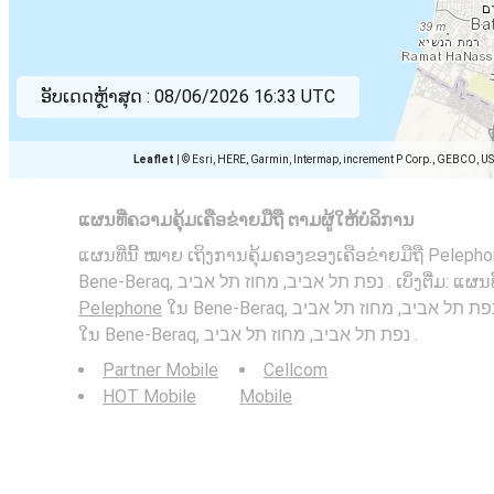
ອັບເດດຫຼ້າສຸດ :
08/06/2026 16:33 UTC
Leaflet
|
© Esri, HERE, Garmin, Intermap, increment P Corp., GEBCO, U
ແຜນທີ່ຄວາມຄຸ້ມເຄືອຂ່າຍມືຖື ຕາມຜູ້ໃຫ້ບໍລິການ
ແຜນທີ່ນີ້ ໝາຍ ເຖິງການຄຸ້ມຄອງຂອງເຄືອຂ່າຍມືຖື Peleph
Bene-Beraq, אביב, מחוז תל אביב
Pelephone
ໃນ Bene-Beraq, נפת תל אביב, מחוז תל אביב ແລະ ຄຸ້ມຄອງເຄືອຂ່າຍມືຖື
ໃນ Bene-Beraq, נפת תל אביב, מחוז תל אביב .
Partner Mobile
Cellcom
HOT Mobile
Mobile