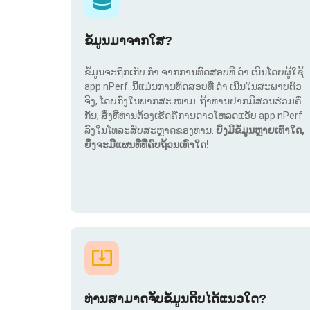
ຂໍ້ມູນມາຈາກໃສ?
ຂໍ້ມູນຈະຖືກເກັບ ກຳ ຈາກການທົດສອບທີ່ ດຳ ເນີນໂດຍຜູ້ໃຊ້
app nPerf. ນີ້ແມ່ນການທົດສອບທີ່ ດຳ ເນີນໃນສະພາບຕົວ
ຈິງ, ໂດຍກົງໃນພາກສະ ໜາມ. ຖ້າທ່ານຢາກມີສ່ວນຮ່ວມຄື
ກັນ, ສິ່ງທີ່ທ່ານຕ້ອງເຮັດຄືການດາວໂຫລດແອັບ app nPerf
ລົງໃນໂທລະສັບສະຫຼາດຂອງທ່ານ.
ຍິ່ງມີຂໍ້ມູນຫຼາຍເທົ່າໃດ,
ຍິ່ງຈະມີແຜນທີ່ທີ່ຄົບຖ້ວນເທົ່າໃດ!
ທ່ານສາມາດຈັບຂໍ້ມູນດິບໄດ້ແນວໃດ?