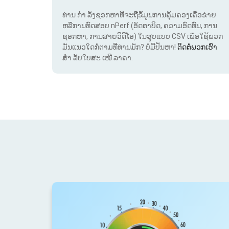
ທ່ານ ກຳ ລັງຊອກຫາທີ່ຈະຖືຂໍ້ມູນການຄຸ້ມຄອງເຄືອຂ່າຍ
ຫລືການທົດສອບ nPerf (ອັດຕາບິດ, ຄວາມອົດທົນ, ການ
ຊອກຫາ, ການສາຍວິດີໂອ) ໃນຮູບແບບ CSV ເພື່ອໃຊ້ພວກ
ມັນແນວໃດກໍ່ຕາມທີ່ທ່ານມັກ? ບໍ່ມີປັນຫາ!
ຕິດຕໍ່ພວກເຮົາ
ສຳ ລັບໃບສະ ເໜີ ລາຄາ.