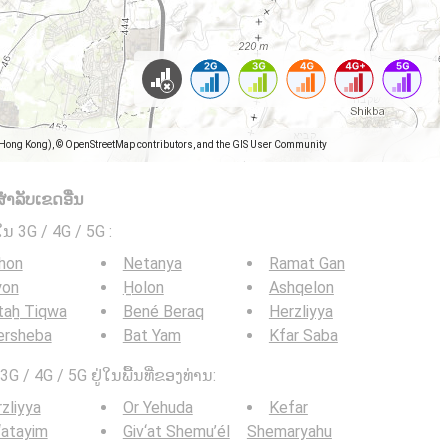
(Hong Kong), © OpenStreetMap contributors, and the GIS User Community
ໍາລັບເຂດອື່ນ
ໃນ 3G / 4G / 5G
:
hon
Netanya
Ramat Gan
yon
H̱olon
Ashqelon
taẖ Tiqwa
Bené Beraq
Herzliyya
ersheba
Bat Yam
Kfar Saba
G / 4G / 5G ຢູ່ໃນພື້ນທີ່ຂອງທ່ານ:
zliyya
Or Yehuda
Kefar
‘atayim
Giv‘at Shemu’él
Shemaryahu