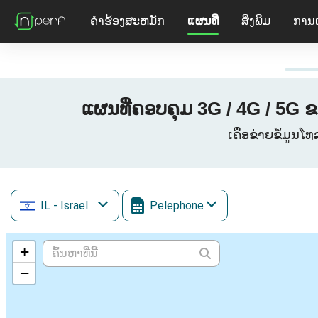
ຄໍາຮ້ອງສະຫມັກ
ແຜນທີ່
ສິ່ງພິມ
ການ
IL
- Israel
Pelephone
+
−