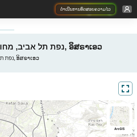
ດຳເນີນການທົດສອບຄວາມໄວ
ແຜນທີ່ຄອບຄຸມ 3G / 4G / 5G ຂອງ Pelephone Bene-Beraq, נפת תל אביב, מחוז תל אביב, ອິສຣາເອວ
ເຄືອຂ່າຍຂໍ້ມູນໂທລະສັບມືຖື Pelephone ໃນ Bene-Beraq, נפת תל אביב, מחוז תל אביב, ອິສຣາເອວ
ArcGIS