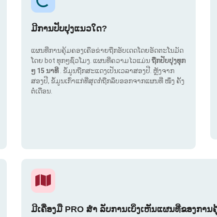
ມີການປັບປຸງແນວໃດ?
ແຜນທີ່ການຄຸ້ມຄອງເຄືອຂ່າຍຖືກອັບເດດໂດຍອັດຕະໂນມັດ
ໂດຍ bot ທຸກໆຊົ່ວໂມງ. ແຜນທີ່ຄວາມໄວແມ່ນ
ຖືກປັບປຸງທຸກ
ໆ 15 ນາທີ
. ຂໍ້ມູນຖືກສະແດງເປັນເວລາສອງປີ. ຫຼັງຈາກ
ສອງປີ, ຂໍ້ມູນເກົ່າແກ່ທີ່ສຸດກໍ່ຖືກລຶບອອກຈາກແຜນທີ່ ໜຶ່ງ ຄັ້ງ
ຕໍ່ເດືອນ.
ມີເຄື່ອງມື PRO ສຳ ລັບການເບິ່ງເຫັນແຜນທີ່ຂອງການຄ