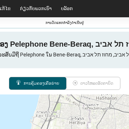
ແກ້ໄຂ
ກ່ຽວ​ກັບ​ພວກ​ເຮົາ
ບລັອກ
ການວັດແທກກໍາລັງດໍາເນີນຢູ່
ການຄຸ້ມຄອງເຄືອຂ່າຍ
ດາວໂຫລດອັດຕາບິດ