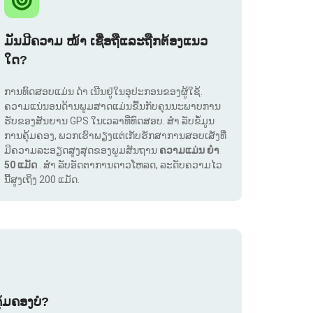
ມັນມີຄວາມ ໜ້າ ເຊື່ອຖືແລະຖືກຕ້ອງແນວ
ໃດ?
ການທົດສອບແມ່ນ ດຳ ເນີນຢູ່ໃນອຸປະກອນຂອງຜູ້ໃຊ້.
ຄວາມແນ່ນອນດ້ານພູມສາດແມ່ນຂື້ນກັບຄຸນນະພາບການ
ຮັບຂອງສັນຍານ GPS ໃນເວລາທີ່ທົດສອບ. ສຳ ລັບຂໍ້ມູນ
ການຄຸ້ມຄອງ, ພວກເຮົາພຽງແຕ່ເກັບຮັກສາການສອບເສັງທີ່
ມີຄວາມລະອຽດສູງສຸດຂອງພູມສັນຖານ
ຄວາມແມ່ນ ຍຳ
50 ແມັດ
. ສຳ ລັບອັດຕາການດາວໂຫລດ, ລະດັບຄວາມໄວ
ນີ້ສູງເຖິງ 200 ແມັດ.
ຸ້ມຄອງບໍ?