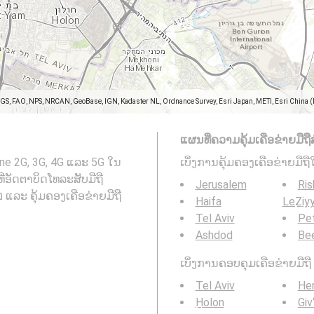
SGS, FAO, NPS, NRCAN, GeoBase, IGN, Kadaster NL, Ordnance Survey, Esri Japan, METI, Esri China 
ແຜນທີ່ຄວາມຄຸ້ມເຄືອຂ່າຍມືຖືສ
one 2G, 3G, 4G ແລະ 5G ໃນ
ເບິ່ງການຄຸ້ມຄອງເຄືອຂ່າຍມືຖື
נפת תל  . ເບິ່ງຕື່ມ: ແຜນທີ່ອັດຕາບິດໂທລະສັບມືຖື
Jerusalem
Ris
Haifa
LeẔiy
Tel Aviv
Pe
Ashdod
Be
ເບິ່ງການຄອບຄຸມເຄືອຂ່າຍມືຖື 3
Tel Aviv
Her
H̱olon
Giv