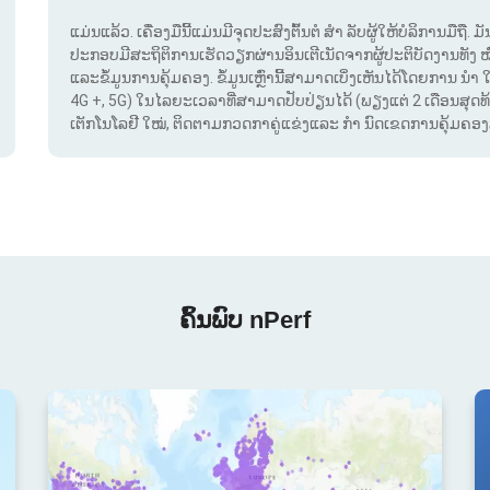
ແມ່ນແລ້ວ. ເຄື່ອງມືນີ້ແມ່ນມີຈຸດປະສົງຕົ້ນຕໍ ສຳ ລັບຜູ້ໃຫ້ບໍລິການມືຖື
ປະກອບມີສະຖິຕິການເຮັດວຽກຜ່ານອິນເຕີເນັດຈາກຜູ້ປະຕິບັດງານທັງ 
ແລະຂໍ້ມູນການຄຸ້ມຄອງ. ຂໍ້ມູນເຫຼົ່ານີ້ສາມາດເບິ່ງເຫັນໄດ້ໂດຍການ ນຳ 
4G +, 5G) ໃນໄລຍະເວລາທີ່ສາມາດປັບປ່ຽນໄດ້ (ພຽງແຕ່ 2 ເດືອນສຸດທ້າຍ
ເຕັກໂນໂລຢີ ໃໝ່, ຕິດຕາມກວດກາຄູ່ແຂ່ງແລະ ກຳ ນົດເຂດການຄຸ້ມຄອງສັນ
ຄົ້ນພົບ nPerf