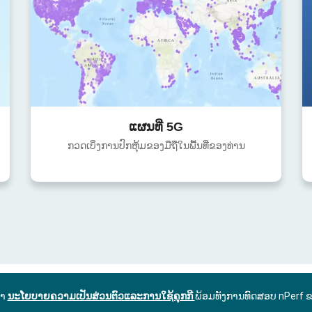
ແຜນທີ່ 5G
ກວດເບິ່ງການປົກຫຸ້ມຂອງມືຖືໃນພື້ນທີ່ຂອງທ່ານ
ົາ
ນະໂຍບາຍຄວາມເປັນສ່ວນຕົວແລະການໃຊ້ຄຸກກີ
ພ້ອມທັງການທົດສອບ nPerf 