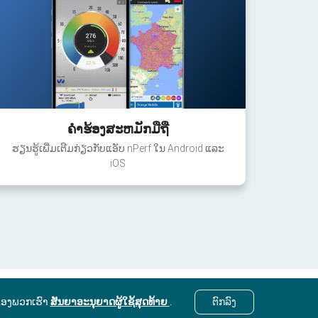
ຄໍາຮ້ອງສະຫມັກມືຖື
ຮຽນຮູ້ເພີ່ມເຕີມກ່ຽວກັບແອັບ nPerf ໃນ Android ແລະ
iOS
ຂອງພວກເຮົາ
ສັນຍາອະນຸຍາດຜູ້ໃຊ້ສຸດທ້າຍ
.
ຕົກ​ລົງ