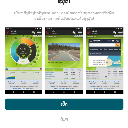
ທີ່ສຸດ!
nPerf. ນີ້ແມ່ນການທົດສອບທີ່ ດຳ ເນີນໃນສະພາບຕົວຈິງ, ໂດຍ
ກົງໃນພາກສະ ໜາມ. ຖ້າທ່ານຢາກມີສ່ວນຮ່ວມຄືກັນ, ສິ່ງທີ່ທ່ານ
ເປັນຫຍັງຕ້ອງຕົກລົງໜ້ອຍກວ່າ? ດາວໂຫລດແອັບຯຂອງພວກເຮົາເພື່ອ
ຕ້ອງເຮັດຄືການດາວໂຫລດແອັບ app nPerf ລົງໃນໂທລະສັບ
ປະສົບການການທົດສອບຄວາມໄວສູງສຸດ!
ສະຫຼາດຂອງທ່ານ.
ຍິ່ງມີຂໍ້ມູນຫຼາຍເທົ່າໃດ, ຍິ່ງຈະມີແຜນທີ່ທີ່
ຄົບຖ້ວນເທົ່າໃດ!
ມີການປັບປຸງແນວໃດ?
ແຜນທີ່ການຄຸ້ມຄອງເຄືອຂ່າຍຖືກອັບເດດໂດຍອັດຕະໂນມັດໂດຍ
bot ທຸກໆຊົ່ວໂມງ. ແຜນທີ່ຄວາມໄວແມ່ນ
ຖືກປັບປຸງທຸກໆ 15 ນາທີ
. ຂໍ້ມູນຖືກສະແດງເປັນເວລາສອງປີ. ຫຼັງຈາກສອງປີ, ຂໍ້ມູນເກົ່າແກ່
ໂດຍການເຂົ້າເບິ່ງເວັບໄຊທ໌ nPerf.com, ທ່ານຍິນຍອມໃຫ້ພວກເຮົາ
ທີ່ສຸດກໍ່ຖືກລຶບອອກຈາກແຜນທີ່ ໜຶ່ງ ຄັ້ງຕໍ່ເດືອນ.
ນະໂຍບາຍຄວາມເປັນສ່ວນຕົວແລະການໃຊ້ຄຸກກີ
ພ້ອມທັງການທົດສອບ
ເປີດ
nPerf ຂອງພວກເຮົາ
ສັນຍາອະນຸຍາດຜູ້ໃຊ້ສຸດທ້າຍ
.
ຕໍ່ມາ
ຕົກ​ລົງ