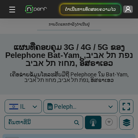
ດຳເນີນການທົດສອບຄວາມໄວ
ການວັດແທກກໍາລັງດໍາເນີນຢູ່
ແຜນທີ່ຄອບຄຸມ 3G / 4G / 5G ຂອງ
Pelephone Bat-Yam, נפת תל אביב,
מחוז תל אביב, ອິສຣາເອວ
ເຄືອຂ່າຍຂໍ້ມູນໂທລະສັບມືຖື Pelephone ໃນ Bat-Yam,
נפת תל אביב, מחוז תל אביב, ອິສຣາເອວ
IL
Pelephone