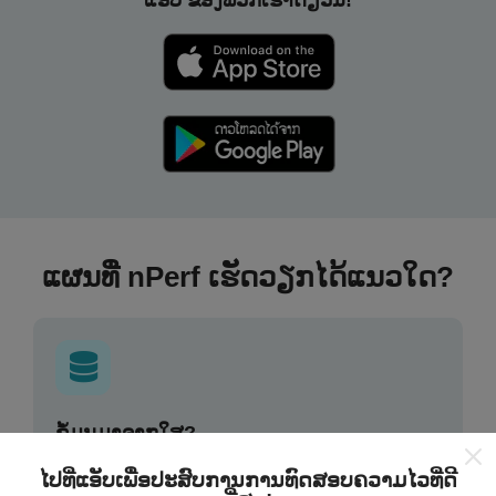
ແອັບ ຂອງພວກເຮົາດຽວນີ້!
ແຜນທີ່ nPerf ເຮັດວຽກໄດ້ແນວໃດ?
ຂໍ້ມູນມາຈາກໃສ?
ໄປທີ່ແອັບເພື່ອປະສົບການການທົດສອບຄວາມໄວທີ່ດີ
ຂໍ້ມູນຈະຖືກເກັບ ກຳ ຈາກການທົດສອບທີ່ ດຳ ເນີນໂດຍຜູ້ໃຊ້ app