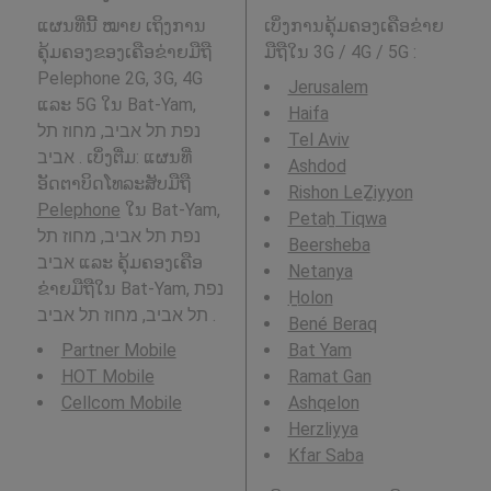
ແຜນທີ່ນີ້ ໝາຍ ເຖິງການ
ເບິ່ງການຄຸ້ມຄອງເຄືອຂ່າຍ
ຄຸ້ມຄອງຂອງເຄືອຂ່າຍມືຖື
ມືຖືໃນ 3G / 4G / 5G
:
Pelephone 2G, 3G, 4G
Jerusalem
ແລະ 5G ໃນ Bat-Yam,
Haifa
נפת תל אביב, מחוז תל
Tel Aviv
אביב . ເບິ່ງຕື່ມ: ແຜນທີ່
Ashdod
ອັດຕາບິດໂທລະສັບມືຖື
Rishon LeẔiyyon
Pelephone
ໃນ Bat-Yam,
Petaẖ Tiqwa
נפת תל אביב, מחוז תל
Beersheba
אביב ແລະ ຄຸ້ມຄອງເຄືອ
Netanya
ຂ່າຍມືຖືໃນ Bat-Yam, נפת
H̱olon
תל אביב, מחוז תל אביב .
Bené Beraq
Partner Mobile
Bat Yam
HOT Mobile
Ramat Gan
Cellcom Mobile
Ashqelon
Herzliyya
Kfar Saba