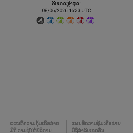
ອັບເດດຫຼ້າສຸດ :
08/06/2026 16:33 UTC
ແຜນທີ່ຄວາມຄຸ້ມເຄືອຂ່າຍ
ແຜນທີ່ຄວາມຄຸ້ມເຄືອຂ່າຍ
ມືຖື ຕາມຜູ້ໃຫ້ບໍລິການ
ມືຖືສໍາລັບເຂດອື່ນ