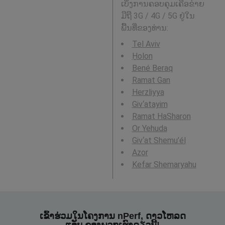
ເບິ່ງການຄອບຄຸມເຄືອຂ່າຍ
ມືຖື 3G / 4G / 5G ຢູ່ໃນ
ພື້ນທີ່ຂອງທ່ານ:
Tel Aviv
H̱olon
Bené Beraq
Ramat Gan
Herzliyya
Giv‘atayim
Ramat HaSharon
Or Yehuda
Giv‘at Shemu’él
Azor
Kefar Shemaryahu
ເຂົ້າຮ່ວມໃນໂຄງການ nPerf, ດາວໂຫລດ