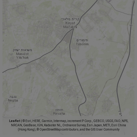
Leaflet
|
© Esri, HERE, Garmin, Intermap, increment P Corp., GEBCO, USGS, FAO, NPS,
NRCAN, GeoBase, IGN, Kadaster NL, Ordnance Survey, Esri Japan, METI, Esri China
(Hong Kong), © OpenStreetMap contributors, and the GIS User Community