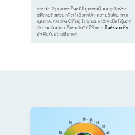
ທ່ານ ກຳ ລັງຊອກຫາທີ່ຈະຖືຂໍ້ມູນການຄຸ້ມຄອງເຄືອຂ່າຍ
ຫລືການທົດສອບ nPerf (ອັດຕາບິດ, ຄວາມອົດທົນ, ການ
ຊອກຫາ, ການສາຍວິດີໂອ) ໃນຮູບແບບ CSV ເພື່ອໃຊ້ພວກ
ມັນແນວໃດກໍ່ຕາມທີ່ທ່ານມັກ? ບໍ່ມີປັນຫາ!
ຕິດຕໍ່ພວກເຮົາ
ສຳ ລັບໃບສະ ເໜີ ລາຄາ.