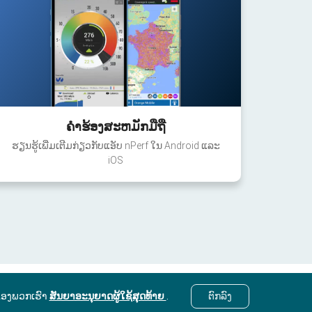
ຄໍາຮ້ອງສະຫມັກມືຖື
ຮຽນຮູ້ເພີ່ມເຕີມກ່ຽວກັບແອັບ nPerf ໃນ Android ແລະ
iOS
ຂອງພວກເຮົາ
ສັນຍາອະນຸຍາດຜູ້ໃຊ້ສຸດທ້າຍ
.
ຕົກ​ລົງ