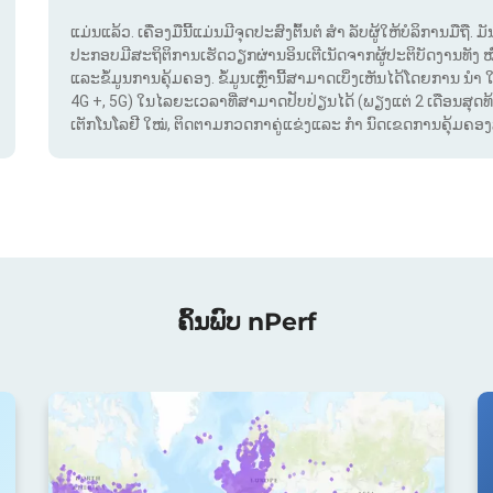
ແມ່ນແລ້ວ. ເຄື່ອງມືນີ້ແມ່ນມີຈຸດປະສົງຕົ້ນຕໍ ສຳ ລັບຜູ້ໃຫ້ບໍລິການມືຖື
ປະກອບມີສະຖິຕິການເຮັດວຽກຜ່ານອິນເຕີເນັດຈາກຜູ້ປະຕິບັດງານທັງ 
ແລະຂໍ້ມູນການຄຸ້ມຄອງ. ຂໍ້ມູນເຫຼົ່ານີ້ສາມາດເບິ່ງເຫັນໄດ້ໂດຍການ ນຳ 
4G +, 5G) ໃນໄລຍະເວລາທີ່ສາມາດປັບປ່ຽນໄດ້ (ພຽງແຕ່ 2 ເດືອນສຸດທ້າຍ
ເຕັກໂນໂລຢີ ໃໝ່, ຕິດຕາມກວດກາຄູ່ແຂ່ງແລະ ກຳ ນົດເຂດການຄຸ້ມຄອງສັນ
ຄົ້ນພົບ nPerf