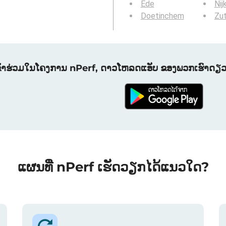
Ede
Nij
Doetinchem
Zu
ຂົ້າຮ່ວມໃນໂຄງການ nPerf, ດາວໂຫລດແອັບ ຂອງພວກເຮົາດຽວນີ
ແຜນທີ່ nPerf ເຮັດວຽກໄດ້ແນວໃດ?