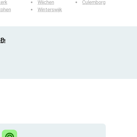
kerk
Wijchen
Culemborg
tphen
Winterswijk
້!