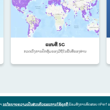
ແຜນທີ່ 5G
ກວດເບິ່ງການປົກຫຸ້ມຂອງມືຖືໃນພື້ນທີ່ຂອງທ່ານ
ົາ
ນະໂຍບາຍຄວາມເປັນສ່ວນຕົວແລະການໃຊ້ຄຸກກີ
ພ້ອມທັງການທົດສອບ nPerf 