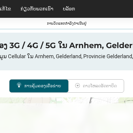
ແກ້ໄຂ
ກ່ຽວ​ກັບ​ພວກ​ເຮົາ
ບລັອກ
ການວັດແທກກໍາລັງດໍາເນີນຢູ່
ຄອງ 3G / 4G / 5G ໃນ Arnhem, Gelder
ໍ້ມູນ Cellular ໃນ Arnhem, Gelderland, Provincie Gelderland
ການຄຸ້ມຄອງເຄືອຂ່າຍ
ດາວໂຫລດອັດຕາບິດ