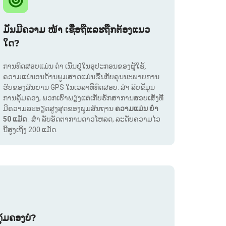
ມັນມີຄວາມ ໜ້າ ເຊື່ອຖືແລະຖືກຕ້ອງແນວ
ໃດ?
ການທົດສອບແມ່ນ ດຳ ເນີນຢູ່ໃນອຸປະກອນຂອງຜູ້ໃຊ້.
ຄວາມແນ່ນອນດ້ານພູມສາດແມ່ນຂື້ນກັບຄຸນນະພາບການ
ຮັບຂອງສັນຍານ GPS ໃນເວລາທີ່ທົດສອບ. ສຳ ລັບຂໍ້ມູນ
ການຄຸ້ມຄອງ, ພວກເຮົາພຽງແຕ່ເກັບຮັກສາການສອບເສັງທີ່
ມີຄວາມລະອຽດສູງສຸດຂອງພູມສັນຖານ
ຄວາມແມ່ນ ຍຳ
50 ແມັດ
. ສຳ ລັບອັດຕາການດາວໂຫລດ, ລະດັບຄວາມໄວ
ນີ້ສູງເຖິງ 200 ແມັດ.
ຸ້ມຄອງບໍ?