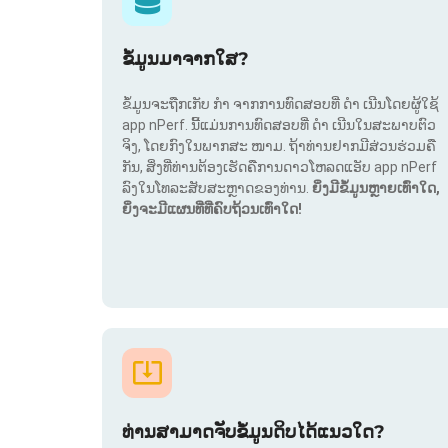
ຂໍ້ມູນມາຈາກໃສ?
ຂໍ້ມູນຈະຖືກເກັບ ກຳ ຈາກການທົດສອບທີ່ ດຳ ເນີນໂດຍຜູ້ໃຊ້
app nPerf. ນີ້ແມ່ນການທົດສອບທີ່ ດຳ ເນີນໃນສະພາບຕົວ
ຈິງ, ໂດຍກົງໃນພາກສະ ໜາມ. ຖ້າທ່ານຢາກມີສ່ວນຮ່ວມຄື
ກັນ, ສິ່ງທີ່ທ່ານຕ້ອງເຮັດຄືການດາວໂຫລດແອັບ app nPerf
ລົງໃນໂທລະສັບສະຫຼາດຂອງທ່ານ.
ຍິ່ງມີຂໍ້ມູນຫຼາຍເທົ່າໃດ,
ຍິ່ງຈະມີແຜນທີ່ທີ່ຄົບຖ້ວນເທົ່າໃດ!
ທ່ານສາມາດຈັບຂໍ້ມູນດິບໄດ້ແນວໃດ?