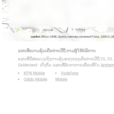
Leaflet
|
© Esri, HERE, Garmin, Intermap, increment P Corp., GEBCO, U
ແຜນທີ່ຄວາມຄຸ້ມເຄືອຂ່າຍມືຖື ຕາມຜູ້ໃຫ້ບໍລິການ
ແຜນທີ່ນີ້ສະແດງເຖິງການຄຸ້ມຄອງຂອງເຄືອຂ່າຍມືຖື 2G, 3G
Gelderland . ເບິ່ງຕື່ມ: ແຜນທີ່ອັດຕາການເຄື່ອນທີ່ໃນ
Arnhem
KPN Mobile
Vodafone
Odido Mobile
Mobile