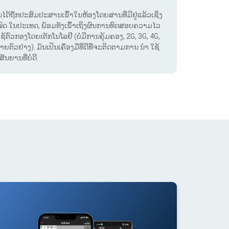
. ມັນໄດ້ຖືກປະສົມປະສານເຂົ້າໃນຫ້ອງໂດຍສານທີ່ມີຢູ່ແລ້ວເຊິ່ງ
ໝົດ ໃນປະເທດ, ພ້ອມທັງເຂົ້າເຖິງຜົນການທົດສອບຄວາມໄວ
ໃຊ້ຕົວກອງໂດຍເຕັກໂນໂລຢີ (ບໍ່ມີການຄຸ້ມຄອງ, 2G, 3G, 4G,
ຕົວຢ່າງ). ມັນເປັນເຄື່ອງມືທີ່ດີທີ່ຈະຕິດຕາມການ ນຳ ໃຊ້
ຍານທີ່ບໍ່ດີ.