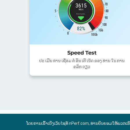
Speed Test
ປະ ເມີນ ການ ເຊື່ອມ ຕໍ່ ອິນ ເຕີ ເນັດ ຂອງ ທ່ານ ໃນ ການ
ຄລິກ ດຽວ
ໂດຍການເຂົ້າເບິ່ງເວັບໄຊທ໌ nPerf.com, ທ່ານຍິນຍອມໃຫ້ພວກເຮ