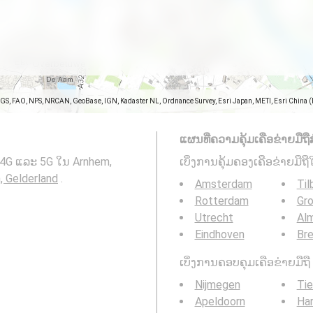
SGS, FAO, NPS, NRCAN, GeoBase, IGN, Kadaster NL, Ordnance Survey, Esri Japan, METI, Esri China 
ແຜນທີ່ຄວາມຄຸ້ມເຄືອຂ່າຍມືຖືສ
, 4G ແລະ 5G ໃນ Arnhem,
ເບິ່ງການຄຸ້ມຄອງເຄືອຂ່າຍມືຖື
, Gelderland
.
Amsterdam
Til
Rotterdam
Gro
Utrecht
Al
Eindhoven
Br
ເບິ່ງການຄອບຄຸມເຄືອຂ່າຍມືຖື 3
Nijmegen
Tie
Apeldoorn
Har