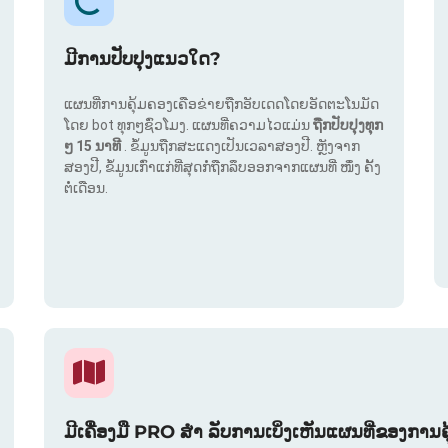
ມີການປັບປຸງແນວໃດ?
ແຜນທີ່ການຄຸ້ມຄອງເຄືອຂ່າຍຖືກອັບເດດໂດຍອັດຕະໂນມັດ
ໂດຍ bot ທຸກໆຊົ່ວໂມງ. ແຜນທີ່ຄວາມໄວແມ່ນ
ຖືກປັບປຸງທຸກ
ໆ 15 ນາທີ
. ຂໍ້ມູນຖືກສະແດງເປັນເວລາສອງປີ. ຫຼັງຈາກ
ສອງປີ, ຂໍ້ມູນເກົ່າແກ່ທີ່ສຸດກໍ່ຖືກລຶບອອກຈາກແຜນທີ່ ໜຶ່ງ ຄັ້ງ
ຕໍ່ເດືອນ.
ມີເຄື່ອງມື PRO ສຳ ລັບການເບິ່ງເຫັນແຜນທີ່ຂອງການຄ