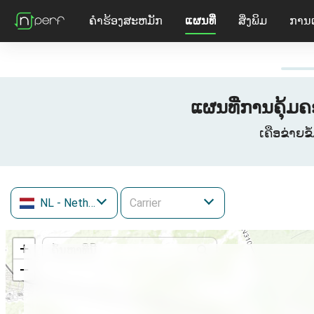
ຄໍາຮ້ອງສະຫມັກ
ແຜນທີ່
ສິ່ງພິມ
ການ
ແຜນທີ່ການຄຸ້ມ
ເຄືອຂ່າຍຂ
NL
- Netherlands
+
−