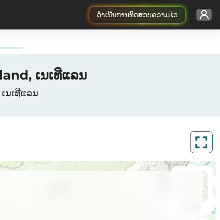
ດຳເນີນການທົດສອບຄວາມໄວ
land, ເນເທີແລນ
, ເນເທີແລນ
ArcGIS