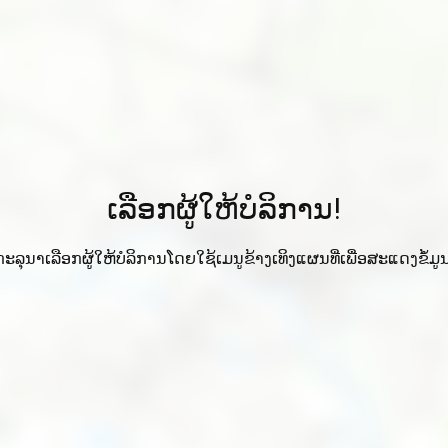
ເລືອກຜູ້ໃຫ້ບໍລິການ!
ກະລຸນາເລືອກຜູ້ໃຫ້ບໍລິການໂດຍໃຊ້ເມນູຂ້າງເທິງແຜນທີ່ເພື່ອສະແດງຂໍ້ມູນ