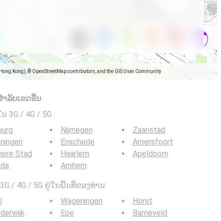
(Hong Kong), © OpenStreetMap contributors, and the GIS User Community
ໍາລັບເຂດອື່ນ
ໃນ 3G / 4G / 5G
:
burg
Nijmegen
Zaanstad
ningen
Enschede
Amersfoort
mere Stad
Haarlem
Apeldoorn
eda
Arnhem
G / 4G / 5G ຢູ່ໃນພື້ນທີ່ຂອງທ່ານ:
l
Wageningen
Horst
derwijk
Epe
Barneveld