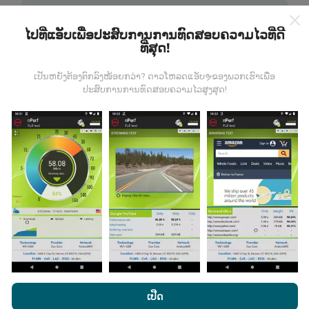
ໄປທີ່ແອັບເພື່ອປະສົບການການທົດສອບຄວາມໄວທີ່ດີ
ທີ່ສຸດ!
ຂໍ້ມູນມາຈາກໃສ?
ເປັນຫຍັງຕ້ອງຕົກລົງໜ້ອຍກວ່າ? ດາວໂຫລດແອັບຯຂອງພວກເຮົາເພື່ອ
ປະສົບການການທົດສອບຄວາມໄວສູງສຸດ!
ຂໍ້ມູນຈະຖືກເກັບ ກຳ ຈາກການທົດສອບທີ່ ດຳ ເນີນໂດຍຜູ້ໃຊ້ app
nPerf. ນີ້ແມ່ນການທົດສອບທີ່ ດຳ ເນີນໃນສະພາບຕົວຈິງ, ໂດຍ
ກົງໃນພາກສະ ໜາມ. ຖ້າທ່ານຢາກມີສ່ວນຮ່ວມຄືກັນ, ສິ່ງທີ່ທ່ານ
ຕ້ອງເຮັດຄືການດາວໂຫລດແອັບ app nPerf ລົງໃນໂທລະສັບ
ສະຫຼາດຂອງທ່ານ.
ຍິ່ງມີຂໍ້ມູນຫຼາຍເທົ່າໃດ, ຍິ່ງຈະມີແຜນທີ່ທີ່
ຄົບຖ້ວນເທົ່າໃດ!
ມີການປັບປຸງແນວໃດ?
ໂດຍການເຂົ້າເບິ່ງເວັບໄຊທ໌ nPerf.com, ທ່ານຍິນຍອມໃຫ້ພວກເຮົາ
ນະໂຍບາຍຄວາມເປັນສ່ວນຕົວແລະການໃຊ້ຄຸກກີ
ພ້ອມທັງການທົດສອບ
ເປີດ
nPerf ຂອງພວກເຮົາ
ສັນຍາອະນຸຍາດຜູ້ໃຊ້ສຸດທ້າຍ
.