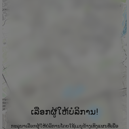
ເລືອກຜູ້ໃຫ້ບໍລິການ!
ກະລຸນາເລືອກຜູ້ໃຫ້ບໍລິການໂດຍໃຊ້ເມນູຂ້າງເທິງແຜນທີ່ເພື່ອ