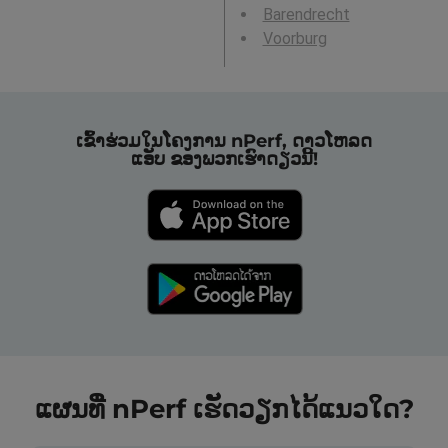
Barendrecht
Voorburg
ເຂົ້າຮ່ວມໃນໂຄງການ nPerf, ດາວໂຫລດ
ແອັບ ຂອງພວກເຮົາດຽວນີ້!
ແຜນທີ່ nPerf ເຮັດວຽກໄດ້ແນວໃດ?