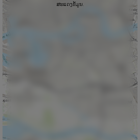
ສະແດງຂໍ້ມູນ.