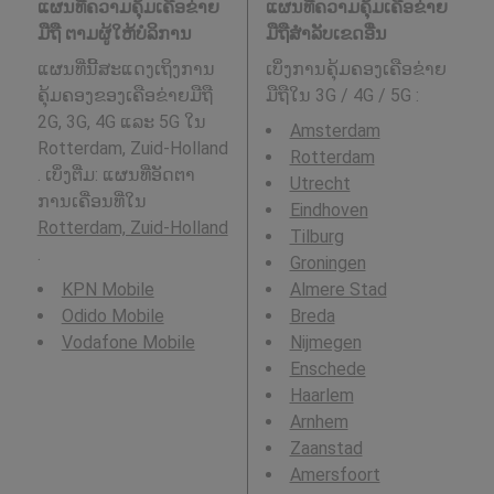
ແຜນທີ່ຄວາມຄຸ້ມເຄືອຂ່າຍ
ແຜນທີ່ຄວາມຄຸ້ມເຄືອຂ່າຍ
ມືຖື ຕາມຜູ້ໃຫ້ບໍລິການ
ມືຖືສໍາລັບເຂດອື່ນ
ແຜນທີ່ນີ້ສະແດງເຖິງການ
ເບິ່ງການຄຸ້ມຄອງເຄືອຂ່າຍ
ຄຸ້ມຄອງຂອງເຄືອຂ່າຍມືຖື
ມືຖືໃນ 3G / 4G / 5G
:
2G, 3G, 4G ແລະ 5G ໃນ
Amsterdam
Rotterdam, Zuid-Holland
Rotterdam
. ເບິ່ງຕື່ມ: ແຜນທີ່ອັດຕາ
Utrecht
ການເຄື່ອນທີ່ໃນ
Eindhoven
Rotterdam, Zuid-Holland
Tilburg
.
Groningen
KPN Mobile
Almere Stad
Odido Mobile
Breda
Vodafone Mobile
Nijmegen
Enschede
Haarlem
Arnhem
Zaanstad
Amersfoort