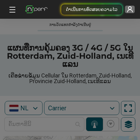
ດຳເນີນການທົດສອບຄວາມໄວ
ການວັດແທກກໍາລັງດໍາເນີນຢູ່
ແຜນທີ່ການຄຸ້ມຄອງ 3G / 4G / 5G ໃນ
Rotterdam, Zuid-Holland, ເນເທີ
ແລນ
ເຄືອຂ່າຍຂໍ້ມູນ Cellular ໃນ Rotterdam, Zuid-Holland,
Provincie Zuid-Holland, ເນເທີແລນ
NL