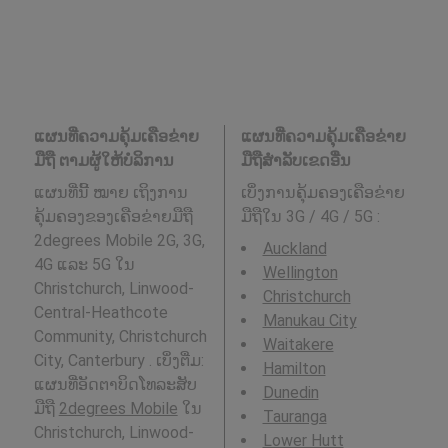
ແຜນທີ່ຄວາມຄຸ້ມເຄືອຂ່າຍ
ແຜນທີ່ຄວາມຄຸ້ມເຄືອຂ່າຍ
ມືຖື ຕາມຜູ້ໃຫ້ບໍລິການ
ມືຖືສໍາລັບເຂດອື່ນ
ແຜນທີ່ນີ້ ໝາຍ ເຖິງການ
ເບິ່ງການຄຸ້ມຄອງເຄືອຂ່າຍ
ຄຸ້ມຄອງຂອງເຄືອຂ່າຍມືຖື
ມືຖືໃນ 3G / 4G / 5G
:
2degrees Mobile 2G, 3G,
Auckland
4G ແລະ 5G ໃນ
Wellington
Christchurch, Linwood-
Christchurch
Central-Heathcote
Manukau City
Community, Christchurch
Waitakere
City, Canterbury . ເບິ່ງຕື່ມ:
Hamilton
ແຜນທີ່ອັດຕາບິດໂທລະສັບ
Dunedin
ມືຖື
2degrees Mobile
ໃນ
Tauranga
Christchurch, Linwood-
Lower Hutt