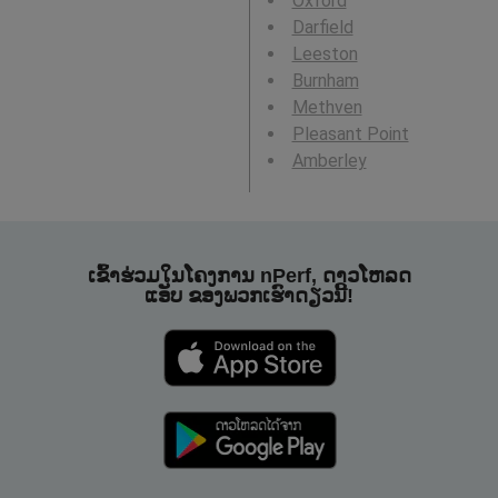
Oxford
Darfield
Leeston
Burnham
Methven
Pleasant Point
Amberley
ເຂົ້າຮ່ວມໃນໂຄງການ nPerf, ດາວໂຫລດ
ແອັບ ຂອງພວກເຮົາດຽວນີ້!