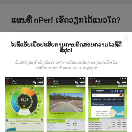
ແຜນທີ່ nPerf ເຮັດວຽກໄດ້ແນວໃດ?
ໄປທີ່ແອັບເພື່ອປະສົບການການທົດສອບຄວາມໄວທີ່ດີ
ທີ່ສຸດ!
ຂໍ້ມູນມາຈາກໃສ?
ເປັນຫຍັງຕ້ອງຕົກລົງໜ້ອຍກວ່າ? ດາວໂຫລດແອັບຯຂອງພວກເຮົາເພື່ອ
ປະສົບການການທົດສອບຄວາມໄວສູງສຸດ!
ຂໍ້ມູນຈະຖືກເກັບ ກຳ ຈາກການທົດສອບທີ່ ດຳ ເນີນໂດຍຜູ້ໃຊ້ app
nPerf. ນີ້ແມ່ນການທົດສອບທີ່ ດຳ ເນີນໃນສະພາບຕົວຈິງ, ໂດຍ
ກົງໃນພາກສະ ໜາມ. ຖ້າທ່ານຢາກມີສ່ວນຮ່ວມຄືກັນ, ສິ່ງທີ່ທ່ານ
ຕ້ອງເຮັດຄືການດາວໂຫລດແອັບ app nPerf ລົງໃນໂທລະສັບ
ສະຫຼາດຂອງທ່ານ.
ຍິ່ງມີຂໍ້ມູນຫຼາຍເທົ່າໃດ, ຍິ່ງຈະມີແຜນທີ່ທີ່
ຄົບຖ້ວນເທົ່າໃດ!