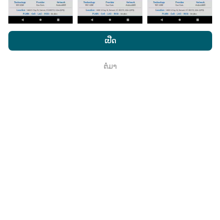
ໂດຍການເຂົ້າເບິ່ງເວັບໄຊທ໌ nPerf.com, ທ່ານຍິນຍອມໃຫ້ພວກເຮົາ
ມີການປັບປຸງແນວໃດ?
ນະໂຍບາຍຄວາມເປັນສ່ວນຕົວແລະການໃຊ້ຄຸກກີ
ພ້ອມທັງການທົດສອບ
ເປີດ
nPerf ຂອງພວກເຮົາ
ສັນຍາອະນຸຍາດຜູ້ໃຊ້ສຸດທ້າຍ
.
ແຜນທີ່ການຄຸ້ມຄອງເຄືອຂ່າຍຖືກອັບເດດໂດຍອັດຕະໂນມັດໂດຍ
bot ທຸກໆຊົ່ວໂມງ. ແຜນທີ່ຄວາມໄວແມ່ນ
ຖືກປັບປຸງທຸກໆ 15 ນາທີ
ຕໍ່ມາ
ຕົກ​ລົງ
. ຂໍ້ມູນຖືກສະແດງເປັນເວລາສອງປີ. ຫຼັງຈາກສອງປີ, ຂໍ້ມູນເກົ່າແກ່
ທີ່ສຸດກໍ່ຖືກລຶບອອກຈາກແຜນທີ່ ໜຶ່ງ ຄັ້ງຕໍ່ເດືອນ.
ມັນມີຄວາມ ໜ້າ ເຊື່ອຖືແລະຖືກຕ້ອງແນວໃດ?
ການທົດສອບແມ່ນ ດຳ ເນີນຢູ່ໃນອຸປະກອນຂອງຜູ້ໃຊ້. ຄວາມ
ແນ່ນອນດ້ານພູມສາດແມ່ນຂື້ນກັບຄຸນນະພາບການຮັບຂອງ
ສັນຍານ GPS ໃນເວລາທີ່ທົດສອບ. ສຳ ລັບຂໍ້ມູນການຄຸ້ມຄອງ,
ພວກເຮົາພຽງແຕ່ເກັບຮັກສາການສອບເສັງທີ່ມີຄວາມລະອຽດ