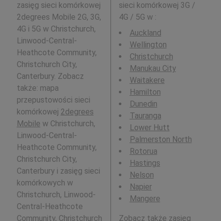
zasięg sieci komórkowej
sieci komórkowej 3G /
2degrees Mobile 2G, 3G,
4G / 5G w
:
4G i 5G w Christchurch,
Auckland
Linwood-Central-
Wellington
Heathcote Community,
Christchurch
Christchurch City,
Manukau City
Canterbury. Zobacz
Waitakere
także: mapa
Hamilton
przepustowości sieci
Dunedin
komórkowej
2degrees
Tauranga
Mobile
w Christchurch,
Lower Hutt
Linwood-Central-
Palmerston North
Heathcote Community,
Rotorua
Christchurch City,
Hastings
Canterbury i zasięg sieci
Nelson
komórkowych w
Napier
Christchurch, Linwood-
Mangere
Central-Heathcote
Community, Christchurch
Zobacz także zasięg