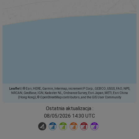
Leaflet
|
© Esri, HERE, Garmin, Intermap, increment P Corp., GEBCO, USGS, FAO, NPS,
NRCAN, GeoBase, IGN, Kadaster NL, Ordnance Survey, Esri Japan, METI, Esri China
(Hong Kong), © OpenStreetMap contributors, and the GIS User Community
Ostatnia aktualizacja :
08/05/2026 14:30 UTC