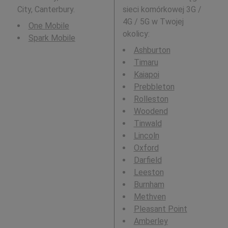
City, Canterbury.
sieci komórkowej 3G /
4G / 5G w Twojej
One Mobile
okolicy:
Spark Mobile
Ashburton
Timaru
Kaiapoi
Prebbleton
Rolleston
Woodend
Tinwald
Lincoln
Oxford
Darfield
Leeston
Burnham
Methven
Pleasant Point
Amberley