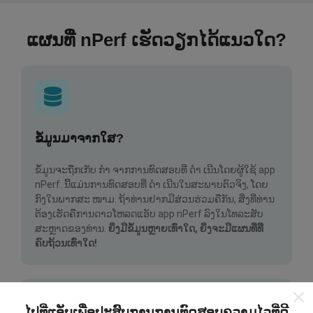
ແຜນທີ່ nPerf ເຮັດວຽກໄດ້ແນວໃດ?
ຂໍ້ມູນມາຈາກໃສ?
ຂໍ້ມູນຈະຖືກເກັບ ກຳ ຈາກການທົດສອບທີ່ ດຳ ເນີນໂດຍຜູ້ໃຊ້ app
nPerf. ນີ້ແມ່ນການທົດສອບທີ່ ດຳ ເນີນໃນສະພາບຕົວຈິງ, ໂດຍ
ກົງໃນພາກສະ ໜາມ. ຖ້າທ່ານຢາກມີສ່ວນຮ່ວມຄືກັນ, ສິ່ງທີ່ທ່ານ
ຕ້ອງເຮັດຄືການດາວໂຫລດແອັບ app nPerf ລົງໃນໂທລະສັບ
ສະຫຼາດຂອງທ່ານ.
ຍິ່ງມີຂໍ້ມູນຫຼາຍເທົ່າໃດ, ຍິ່ງຈະມີແຜນທີ່ທີ່
ຄົບຖ້ວນເທົ່າໃດ!
ໄປທີ່ແອັບເພື່ອປະສົບການການທົດສອບຄວາມໄວທີ່ດີ