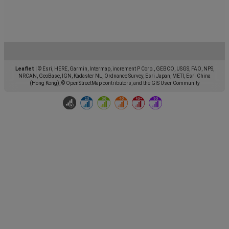
Leaflet
|
© Esri, HERE, Garmin, Intermap, increment P Corp., GEBCO, USGS, FAO, NPS,
NRCAN, GeoBase, IGN, Kadaster NL, Ordnance Survey, Esri Japan, METI, Esri China
(Hong Kong), © OpenStreetMap contributors, and the GIS User Community