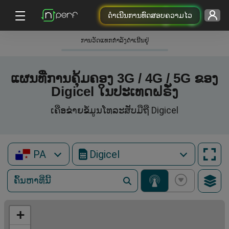
ດຳເນີນການທົດສອບຄວາມໄວ
ການວັດແທກກໍາລັງດໍາເນີນຢູ່
ແຜນທີ່ການຄຸ້ມຄອງ 3G / 4G / 5G ຂອງ
Digicel ໃນປະເທດຝຣັ່ງ
ເຄືອຂ່າຍຂໍ້ມູນໂທລະສັບມືຖື Digicel
PA
Digicel
+