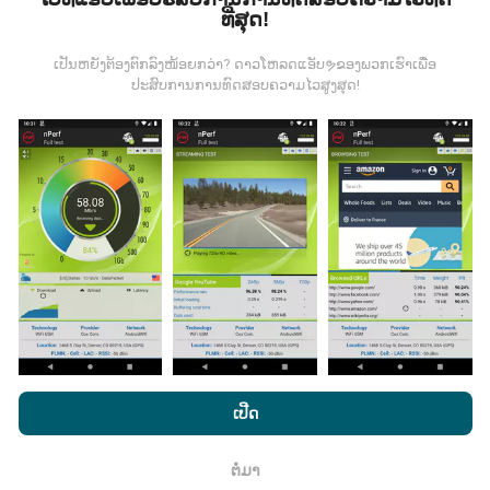
ທີ່ສຸດ!
ມີການປັບປຸງແນວໃດ?
ເປັນຫຍັງຕ້ອງຕົກລົງໜ້ອຍກວ່າ? ດາວໂຫລດແອັບຯຂອງພວກເຮົາເພື່ອ
ປະສົບການການທົດສອບຄວາມໄວສູງສຸດ!
ແຜນທີ່ການຄຸ້ມຄອງເຄືອຂ່າຍຖືກອັບເດດໂດຍອັດຕະໂນມັດໂດຍ
bot ທຸກໆຊົ່ວໂມງ. ແຜນທີ່ຄວາມໄວແມ່ນ
ຖືກປັບປຸງທຸກໆ 15 ນາທີ
. ຂໍ້ມູນຖືກສະແດງເປັນເວລາສອງປີ. ຫຼັງຈາກສອງປີ, ຂໍ້ມູນເກົ່າແກ່
ທີ່ສຸດກໍ່ຖືກລຶບອອກຈາກແຜນທີ່ ໜຶ່ງ ຄັ້ງຕໍ່ເດືອນ.
ມັນມີຄວາມ ໜ້າ ເຊື່ອຖືແລະຖືກຕ້ອງແນວໃດ?
ໂດຍການເຂົ້າເບິ່ງເວັບໄຊທ໌ nPerf.com, ທ່ານຍິນຍອມໃຫ້ພວກເຮົາ
ການທົດສອບແມ່ນ ດຳ ເນີນຢູ່ໃນອຸປະກອນຂອງຜູ້ໃຊ້. ຄວາມ
ນະໂຍບາຍຄວາມເປັນສ່ວນຕົວແລະການໃຊ້ຄຸກກີ
ພ້ອມທັງການທົດສອບ
ເປີດ
ແນ່ນອນດ້ານພູມສາດແມ່ນຂື້ນກັບຄຸນນະພາບການຮັບຂອງ
nPerf ຂອງພວກເຮົາ
ສັນຍາອະນຸຍາດຜູ້ໃຊ້ສຸດທ້າຍ
.
ສັນຍານ GPS ໃນເວລາທີ່ທົດສອບ. ສຳ ລັບຂໍ້ມູນການຄຸ້ມຄອງ,
ພວກເຮົາພຽງແຕ່ເກັບຮັກສາການສອບເສັງທີ່ມີຄວາມລະອຽດ
ຕໍ່ມາ
ຕົກ​ລົງ
ສູງສຸດຂອງພູມສັນຖານ
ຄວາມແມ່ນ ຍຳ 50 ແມັດ
. ສຳ ລັບ