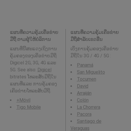
ແຜນທີ່ຄວາມຄຸ້ມເຄືອຂ່າຍ
ແຜນທີ່ຄວາມຄຸ້ມເຄືອຂ່າຍ
ມືຖື ຕາມຜູ້ໃຫ້ບໍລິການ
ມືຖືສໍາລັບເຂດອື່ນ
ແຜນທີ່ນີ້ສະແດງເຖິງການ
ເບິ່ງການຄຸ້ມຄອງເຄືອຂ່າຍ
ຄຸ້ມຄອງຂອງເຄືອຂ່າຍມືຖື
ມືຖືໃນ 3G / 4G / 5G
:
Digicel 2G, 3G, 4G ແລະ
Panamá
5G. See also:
Digicel
San Miguelito
bitrates ໂທລະສັບມືຖືໃນ
Tocumen
ແຜນທີ່ແລະ ການຄຸ້ມຄອງ
David
ເຄືອຂ່າຍໂທລະສັບມືຖື.
Arraiján
+Móvil
Colón
Tigo Mobile
La Chorrera
Pacora
Santiago de
Veraguas