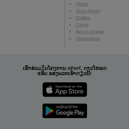
Chitré
Vista Alegre
Chilibre
Cativá
Nuevo Arraiján
Changuinola
ເຂົ້າຮ່ວມໃນໂຄງການ nPerf, ດາວໂຫລດ
ແອັບ ຂອງພວກເຮົາດຽວນີ້!