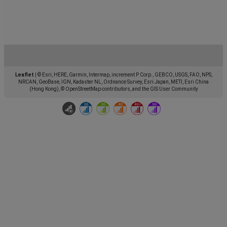
Leaflet
|
© Esri, HERE, Garmin, Intermap, increment P Corp., GEBCO, USGS, FAO, NPS,
NRCAN, GeoBase, IGN, Kadaster NL, Ordnance Survey, Esri Japan, METI, Esri China
(Hong Kong), © OpenStreetMap contributors, and the GIS User Community