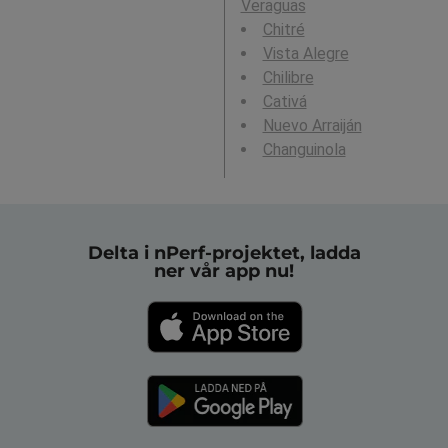
Veraguas
Chitré
Vista Alegre
Chilibre
Cativá
Nuevo Arraiján
Changuinola
Delta i nPerf-projektet, ladda
ner vår app nu!