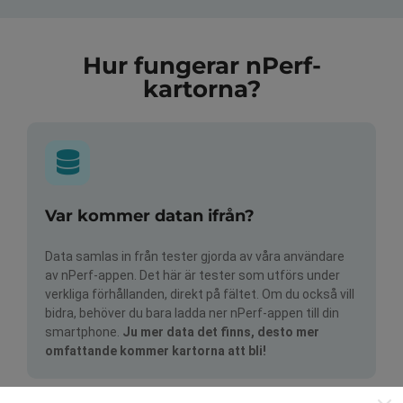
Hur fungerar nPerf-
kartorna?
Var kommer datan ifrån?
Data samlas in från tester gjorda av våra användare
av nPerf-appen. Det här är tester som utförs under
verkliga förhållanden, direkt på fältet. Om du också vill
bidra, behöver du bara ladda ner nPerf-appen till din
smartphone.
Ju mer data det finns, desto mer
omfattande kommer kartorna att bli!