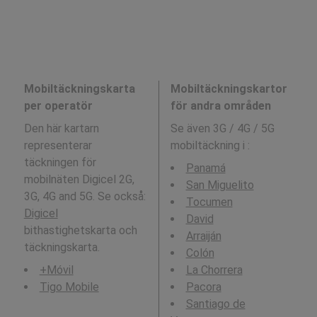
Mobiltäckningskarta
Mobiltäckningskartor
per operatör
för andra områden
Den här kartarn
Se även 3G / 4G / 5G
representerar
mobiltäckning i
:
täckningen för
Panamá
mobilnäten Digicel 2G,
San Miguelito
3G, 4G and 5G. Se också:
Tocumen
Digicel
David
bithastighetskarta och
Arraiján
täckningskarta.
Colón
+Móvil
La Chorrera
Tigo Mobile
Pacora
Santiago de