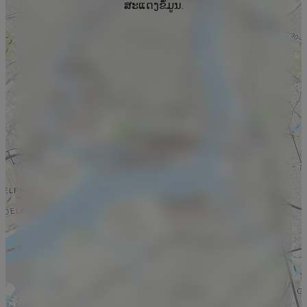
ສະແດງຂໍ້ມູນ.