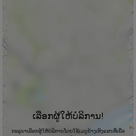
ເລືອກຜູ້ໃຫ້ບໍລິການ!
ກະລຸນາເລືອກຜູ້ໃຫ້ບໍລິການໂດຍໃຊ້ເມນູຂ້າງເທິງແຜນທີ່ເພື່ອ