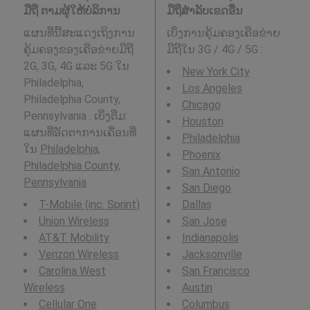
ມືຖື ຕາມຜູ້ໃຫ້ບໍລິການ
ມືຖືສໍາລັບເຂດອື່ນ
ແຜນທີ່ນີ້ສະແດງເຖິງການ
ເບິ່ງການຄຸ້ມຄອງເຄືອຂ່າຍ
ຄຸ້ມຄອງຂອງເຄືອຂ່າຍມືຖື
ມືຖືໃນ 3G / 4G / 5G
:
2G, 3G, 4G ແລະ 5G ໃນ
New York City
Philadelphia,
Los Angeles
Philadelphia County,
Chicago
Pennsylvania . ເບິ່ງຕື່ມ:
Houston
ແຜນທີ່ອັດຕາການເຄື່ອນທີ່
Philadelphia
ໃນ
Philadelphia,
Phoenix
Philadelphia County,
San Antonio
Pennsylvania
.
San Diego
T-Mobile (inc. Sprint)
Dallas
Union Wireless
San Jose
AT&T Mobility
Indianapolis
Verizon Wireless
Jacksonville
Carolina West
San Francisco
Wireless
Austin
Cellular One
Columbus