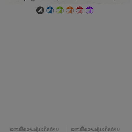
ແຜນທີ່ຄວາມຄຸ້ມເຄືອຂ່າຍ
ແຜນທີ່ຄວາມຄຸ້ມເຄືອຂ່າຍ