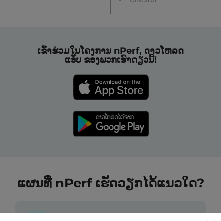
ເຂົ້າຮ່ວມໃນໂຄງການ nPerf, ດາວໂຫລດ
ແອັບ ຂອງພວກເຮົາດຽວນີ້!
ແຜນທີ່ nPerf ເຮັດວຽກໄດ້ແນວໃດ?