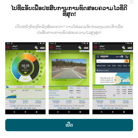
ໄປທີ່ແອັບເພື່ອປະສົບການການທົດສອບຄວາມໄວທີ່ດີ
ທີ່ສຸດ!
ຂໍ້ມູນມາຈາກໃສ?
ເປັນຫຍັງຕ້ອງຕົກລົງໜ້ອຍກວ່າ? ດາວໂຫລດແອັບຯຂອງພວກເຮົາເພື່ອ
ປະສົບການການທົດສອບຄວາມໄວສູງສຸດ!
ຂໍ້ມູນຈະຖືກເກັບ ກຳ ຈາກການທົດສອບທີ່ ດຳ ເນີນໂດຍຜູ້ໃຊ້ app
nPerf. ນີ້ແມ່ນການທົດສອບທີ່ ດຳ ເນີນໃນສະພາບຕົວຈິງ, ໂດຍ
ກົງໃນພາກສະ ໜາມ. ຖ້າທ່ານຢາກມີສ່ວນຮ່ວມຄືກັນ, ສິ່ງທີ່ທ່ານ
ຕ້ອງເຮັດຄືການດາວໂຫລດແອັບ app nPerf ລົງໃນໂທລະສັບ
ສະຫຼາດຂອງທ່ານ.
ຍິ່ງມີຂໍ້ມູນຫຼາຍເທົ່າໃດ, ຍິ່ງຈະມີແຜນທີ່ທີ່
ຄົບຖ້ວນເທົ່າໃດ!
ມີການປັບປຸງແນວໃດ?
ໂດຍການເຂົ້າເບິ່ງເວັບໄຊທ໌ nPerf.com, ທ່ານຍິນຍອມໃຫ້ພວກເຮົາ
ນະໂຍບາຍຄວາມເປັນສ່ວນຕົວແລະການໃຊ້ຄຸກກີ
ພ້ອມທັງການທົດສອບ
ເປີດ
ແຜນທີ່ການຄຸ້ມຄອງເຄືອຂ່າຍຖືກອັບເດດໂດຍອັດຕະໂນມັດໂດຍ
nPerf ຂອງພວກເຮົາ
ສັນຍາອະນຸຍາດຜູ້ໃຊ້ສຸດທ້າຍ
.
bot ທຸກໆຊົ່ວໂມງ. ແຜນທີ່ຄວາມໄວແມ່ນ
ຖືກປັບປຸງທຸກໆ 15 ນາທີ