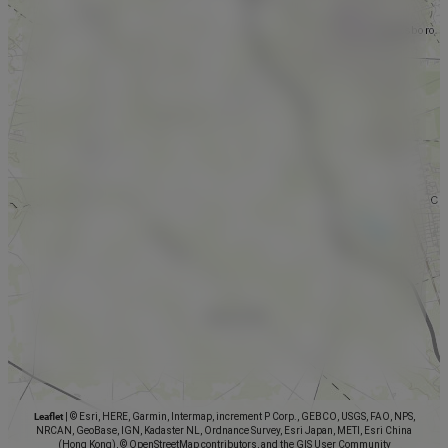
Leaflet
|
© Esri, HERE, Garmin, Intermap, increment P Corp., GEBCO, USGS, FAO, NPS,
NRCAN, GeoBase, IGN, Kadaster NL, Ordnance Survey, Esri Japan, METI, Esri China
(Hong Kong), © OpenStreetMap contributors, and the GIS User Community