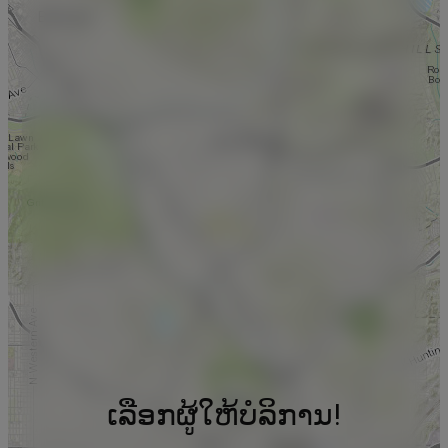
ເລືອກຜູ້ໃຫ້ບໍລິການ!