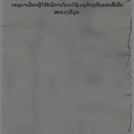
ກະລຸນາເລືອກຜູ້ໃຫ້ບໍລິການໂດຍໃຊ້ເມນູຂ້າງເທິງແຜນທີ່ເພື່ອ
ສະແດງຂໍ້ມູນ.