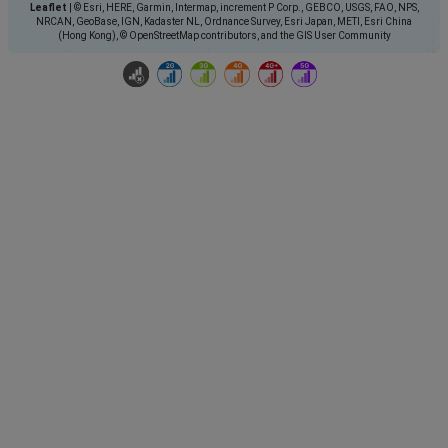
Leaflet
|
© Esri, HERE, Garmin, Intermap, increment P Corp., GEBCO, USGS, FAO, NPS,
NRCAN, GeoBase, IGN, Kadaster NL, Ordnance Survey, Esri Japan, METI, Esri China
(Hong Kong), © OpenStreetMap contributors, and the GIS User Community