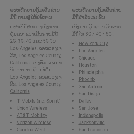
ແຜນທີ່ຄວາມຄຸ້ມເຄືອຂ່າຍ
ແຜນທີ່ຄວາມຄຸ້ມເຄືອຂ່າຍ
ມືຖື ຕາມຜູ້ໃຫ້ບໍລິການ
ມືຖືສໍາລັບເຂດອື່ນ
ແຜນທີ່ນີ້ສະແດງເຖິງການ
ເບິ່ງການຄຸ້ມຄອງເຄືອຂ່າຍ
ຄຸ້ມຄອງຂອງເຄືອຂ່າຍມືຖື
ມືຖືໃນ 3G / 4G / 5G
:
2G, 3G, 4G ແລະ 5G ໃນ
New York City
Los-Angeles, ລອສແອງເຈ
Los Angeles
ລິສ, Los Angeles County,
Chicago
California . ເບິ່ງຕື່ມ: ແຜນທີ່
Houston
ອັດຕາການເຄື່ອນທີ່ໃນ
Philadelphia
Los-Angeles, ລອສແອງເຈ
Phoenix
ລິສ, Los Angeles County,
San Antonio
California
.
San Diego
T-Mobile (inc. Sprint)
Dallas
Union Wireless
San Jose
AT&T Mobility
Indianapolis
Verizon Wireless
Jacksonville
Carolina West
San Francisco