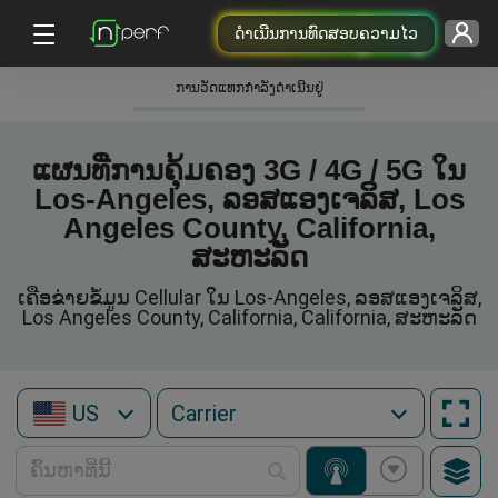
ດຳເນີນການທົດສອບຄວາມໄວ
ການວັດແທກກໍາລັງດໍາເນີນຢູ່
ແຜນທີ່ການຄຸ້ມຄອງ 3G / 4G / 5G ໃນ
Los-Angeles, ລອສແອງເຈລິສ, Los
Angeles County, California,
ສະຫະລັດ
ເຄືອຂ່າຍຂໍ້ມູນ Cellular ໃນ Los-Angeles, ລອສແອງເຈລິສ,
Los Angeles County, California, California, ສະຫະລັດ
US