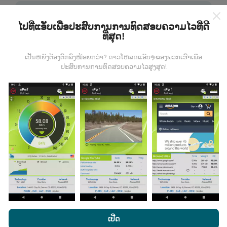
ໄປທີ່ແອັບເພື່ອປະສົບການການທົດສອບຄວາມໄວທີ່ດີ
ທີ່ສຸດ!
ຂໍ້ມູນມາຈາກໃສ?
ເປັນຫຍັງຕ້ອງຕົກລົງໜ້ອຍກວ່າ? ດາວໂຫລດແອັບຯຂອງພວກເຮົາເພື່ອ
ປະສົບການການທົດສອບຄວາມໄວສູງສຸດ!
ຂໍ້ມູນຈະຖືກເກັບ ກຳ ຈາກການທົດສອບທີ່ ດຳ ເນີນໂດຍຜູ້ໃຊ້ app
nPerf. ນີ້ແມ່ນການທົດສອບທີ່ ດຳ ເນີນໃນສະພາບຕົວຈິງ, ໂດຍ
ກົງໃນພາກສະ ໜາມ. ຖ້າທ່ານຢາກມີສ່ວນຮ່ວມຄືກັນ, ສິ່ງທີ່ທ່ານ
ຕ້ອງເຮັດຄືການດາວໂຫລດແອັບ app nPerf ລົງໃນໂທລະສັບ
ສະຫຼາດຂອງທ່ານ.
ຍິ່ງມີຂໍ້ມູນຫຼາຍເທົ່າໃດ, ຍິ່ງຈະມີແຜນທີ່ທີ່
ຄົບຖ້ວນເທົ່າໃດ!
ໂດຍການເຂົ້າເບິ່ງເວັບໄຊທ໌ nPerf.com, ທ່ານຍິນຍອມໃຫ້ພວກເຮົາ
ມີການປັບປຸງແນວໃດ?
ນະໂຍບາຍຄວາມເປັນສ່ວນຕົວແລະການໃຊ້ຄຸກກີ
ພ້ອມທັງການທົດສອບ
ເປີດ