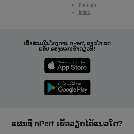
Fremont
Irvine
ເຂົ້າຮ່ວມໃນໂຄງການ nPerf, ດາວໂຫລດ
ແອັບ ຂອງພວກເຮົາດຽວນີ້!
ແຜນທີ່ nPerf ເຮັດວຽກໄດ້ແນວໃດ?