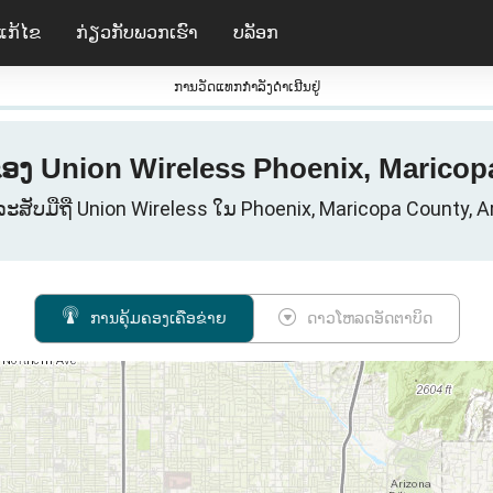
ແກ້ໄຂ
ກ່ຽວ​ກັບ​ພວກ​ເຮົາ
ບລັອກ
ການວັດແທກກໍາລັງດໍາເນີນຢູ່
 ຂອງ Union Wireless Phoenix, Maricop
ທລະສັບມືຖື Union Wireless ໃນ Phoenix, Maricopa County, 
ການຄຸ້ມຄອງເຄືອຂ່າຍ
ດາວໂຫລດອັດຕາບິດ