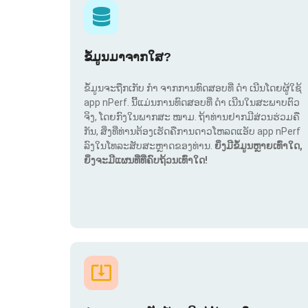
ຂໍ້ມູນມາຈາກໃສ?
ຂໍ້ມູນຈະຖືກເກັບ ກຳ ຈາກການທົດສອບທີ່ ດຳ ເນີນໂດຍຜູ້ໃຊ້
app nPerf. ນີ້ແມ່ນການທົດສອບທີ່ ດຳ ເນີນໃນສະພາບຕົວ
ຈິງ, ໂດຍກົງໃນພາກສະ ໜາມ. ຖ້າທ່ານຢາກມີສ່ວນຮ່ວມຄື
ກັນ, ສິ່ງທີ່ທ່ານຕ້ອງເຮັດຄືການດາວໂຫລດແອັບ app nPerf
ລົງໃນໂທລະສັບສະຫຼາດຂອງທ່ານ.
ຍິ່ງມີຂໍ້ມູນຫຼາຍເທົ່າໃດ,
ຍິ່ງຈະມີແຜນທີ່ທີ່ຄົບຖ້ວນເທົ່າໃດ!