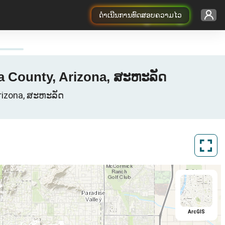
ດຳເນີນການທົດສອບຄວາມໄວ
a County, Arizona, ສະຫະລັດ
Arizona, ສະຫະລັດ
ArcGIS