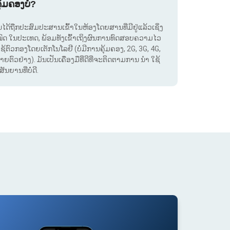
ຸ້ມຄອງບໍ?
. ມັນໄດ້ຖືກປະສົມປະສານເຂົ້າໃນຫ້ອງໂດຍສານທີ່ມີຢູ່ແລ້ວເຊິ່ງ
ໝົດ ໃນປະເທດ, ພ້ອມທັງເຂົ້າເຖິງຜົນການທົດສອບຄວາມໄວ
ໃຊ້ຕົວກອງໂດຍເຕັກໂນໂລຢີ (ບໍ່ມີການຄຸ້ມຄອງ, 2G, 3G, 4G,
ຕົວຢ່າງ). ມັນເປັນເຄື່ອງມືທີ່ດີທີ່ຈະຕິດຕາມການ ນຳ ໃຊ້
ຍານທີ່ບໍ່ດີ.