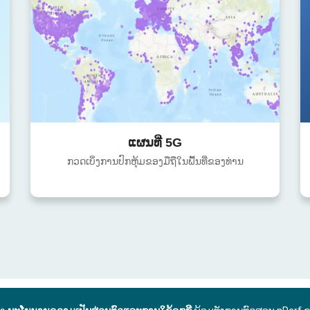
ແຜນທີ່ 5G
ກວດເບິ່ງການປົກຫຸ້ມຂອງມືຖືໃນພື້ນທີ່ຂອງທ່ານ