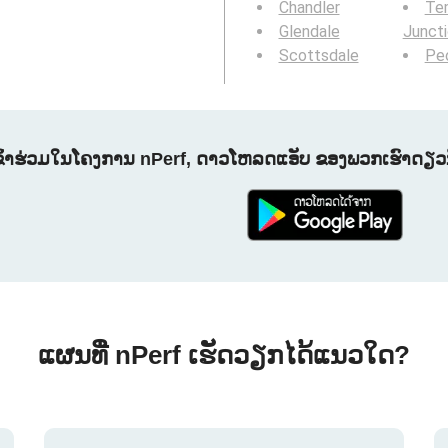
Chandler
Te
Glendale
Junct
Scottsdale
Peo
ຂົ້າຮ່ວມໃນໂຄງການ nPerf, ດາວໂຫລດແອັບ ຂອງພວກເຮົາດຽວນີ
ແຜນທີ່ nPerf ເຮັດວຽກໄດ້ແນວໃດ?