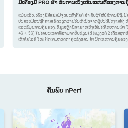
ມີເຄື່ອງມື PRO ສຳ ລັບການເບິ່ງເຫັນແຜນທີ່ຂອງການຄ
ແມ່ນແລ້ວ. ເຄື່ອງມືນີ້ແມ່ນມີຈຸດປະສົງຕົ້ນຕໍ ສຳ ລັບຜູ້ໃຫ້ບໍລິການມືຖື
ປະກອບມີສະຖິຕິການເຮັດວຽກຜ່ານອິນເຕີເນັດຈາກຜູ້ປະຕິບັດງານທັງ 
ແລະຂໍ້ມູນການຄຸ້ມຄອງ. ຂໍ້ມູນເຫຼົ່ານີ້ສາມາດເບິ່ງເຫັນໄດ້ໂດຍການ ນຳ 
4G +, 5G) ໃນໄລຍະເວລາທີ່ສາມາດປັບປ່ຽນໄດ້ (ພຽງແຕ່ 2 ເດືອນສຸດທ້າຍ
ເຕັກໂນໂລຢີ ໃໝ່, ຕິດຕາມກວດກາຄູ່ແຂ່ງແລະ ກຳ ນົດເຂດການຄຸ້ມຄອງສັນ
ຄົ້ນພົບ nPerf