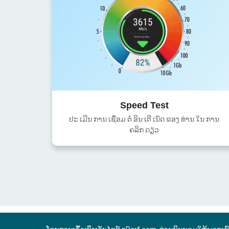
Speed Test
ປະ ເມີນ ການ ເຊື່ອມ ຕໍ່ ອິນ ເຕີ ເນັດ ຂອງ ທ່ານ ໃນ ການ
ຄລິກ ດຽວ