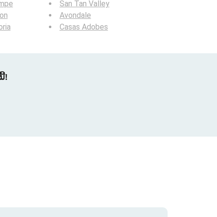
mpe
San Tan Valley
ion
Avondale
ria
Casas Adobes
້!