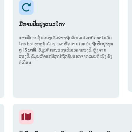
ມີການປັບປຸງແນວໃດ?
ແຜນທີ່ການຄຸ້ມຄອງເຄືອຂ່າຍຖືກອັບເດດໂດຍອັດຕະໂນມັດ
ໂດຍ bot ທຸກໆຊົ່ວໂມງ. ແຜນທີ່ຄວາມໄວແມ່ນ
ຖືກປັບປຸງທຸກ
ໆ 15 ນາທີ
. ຂໍ້ມູນຖືກສະແດງເປັນເວລາສອງປີ. ຫຼັງຈາກ
ສອງປີ, ຂໍ້ມູນເກົ່າແກ່ທີ່ສຸດກໍ່ຖືກລຶບອອກຈາກແຜນທີ່ ໜຶ່ງ ຄັ້ງ
ຕໍ່ເດືອນ.