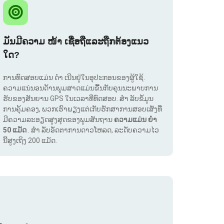
ມັນມີຄວາມ ໜ້າ ເຊື່ອຖືແລະຖືກຕ້ອງແນວ
ໃດ?
ການທົດສອບແມ່ນ ດຳ ເນີນຢູ່ໃນອຸປະກອນຂອງຜູ້ໃຊ້.
ຄວາມແນ່ນອນດ້ານພູມສາດແມ່ນຂື້ນກັບຄຸນນະພາບການ
ຮັບຂອງສັນຍານ GPS ໃນເວລາທີ່ທົດສອບ. ສຳ ລັບຂໍ້ມູນ
ການຄຸ້ມຄອງ, ພວກເຮົາພຽງແຕ່ເກັບຮັກສາການສອບເສັງທີ່
ມີຄວາມລະອຽດສູງສຸດຂອງພູມສັນຖານ
ຄວາມແມ່ນ ຍຳ
50 ແມັດ
. ສຳ ລັບອັດຕາການດາວໂຫລດ, ລະດັບຄວາມໄວ
ນີ້ສູງເຖິງ 200 ແມັດ.