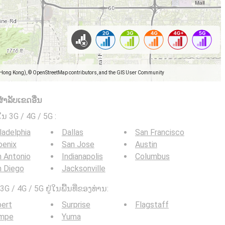
(Hong Kong), © OpenStreetMap contributors, and the GIS User Community
ໍາລັບເຂດອື່ນ
ໃນ 3G / 4G / 5G
:
ladelphia
Dallas
San Francisco
oenix
San Jose
Austin
 Antonio
Indianapolis
Columbus
n Diego
Jacksonville
G / 4G / 5G ຢູ່ໃນພື້ນທີ່ຂອງທ່ານ:
bert
Surprise
Flagstaff
mpe
Yuma