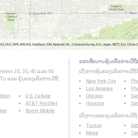
SGS, FAO, NPS, NRCAN, GeoBase, IGN, Kadaster NL, Ordnance Survey, Esri Japan, METI, Esri China 
ແຜນທີ່ຄວາມຄຸ້ມເຄືອຂ່າຍມືຖືສ
ireless 2G, 3G, 4G ແລະ 5G
ເບິ່ງການຄຸ້ມຄອງເຄືອຂ່າຍມືຖື
ໃນ ແລະ ຄຸ້ມຄອງເຄືອຂ່າຍມືຖື
New York City
Phi
Los Angeles
Ph
 West
U.S. Cellular
Chicago
San
AT&T FirstNet
Houston
Sa
 One
Boost Mobile
ເບິ່ງການຄອບຄຸມເຄືອຂ່າຍມືຖື 3
Tucson
Gil
Mesa
Te