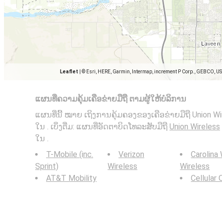
Leaflet
|
© Esri, HERE, Garmin, Intermap, increment P Corp., GEBCO, U
ແຜນທີ່ຄວາມຄຸ້ມເຄືອຂ່າຍມືຖື ຕາມຜູ້ໃຫ້ບໍລິການ
ແຜນທີ່ນີ້ ໝາຍ ເຖິງການຄຸ້ມຄອງຂອງເຄືອຂ່າຍມືຖື Union W
ໃນ . ເບິ່ງຕື່ມ: ແຜນທີ່ອັດຕາບິດໂທລະສັບມືຖື
Union Wireless
ໃນ .
T-Mobile (inc.
Verizon
Carolina
Sprint)
Wireless
Wireless
AT&T Mobility
Cellular