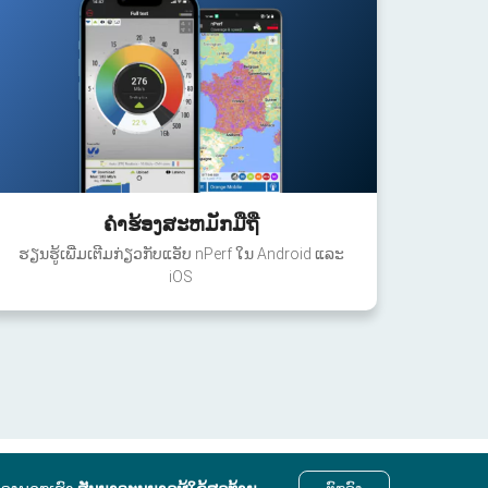
ຄໍາຮ້ອງສະຫມັກມືຖື
ຮຽນຮູ້ເພີ່ມເຕີມກ່ຽວກັບແອັບ nPerf ໃນ Android ແລະ
iOS