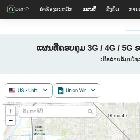
ຄໍາຮ້ອງສະຫມັກ
ແຜນທີ່
ສິ່ງພິມ
ການ
ແຜນທີ່ຄອບຄຸມ 3G / 4G / 5G
ເຄືອຂ່າຍຂໍ້ມູນໂ
US
- United States
Union Wireless
+
−