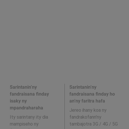
Sarintanin’ny
Sarintanin’ny
fandraisana finday
fandraisana finday ho
isaky ny
an’ny faritra hafa
mpandraharaha
Jereo ihany koa ny
Ity sarintany ity dia
fandrakofann'ny
mampiseho ny
tambajotra 3G / 4G / 5G