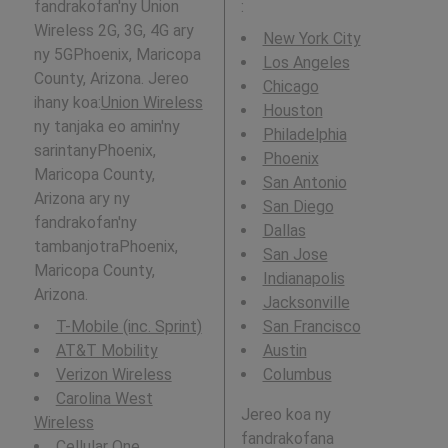
fandrakofan'ny Union
:
Wireless 2G, 3G, 4G ary
New York City
ny 5GPhoenix, Maricopa
Los Angeles
County, Arizona. Jereo
Chicago
ihany koa:
Union Wireless
Houston
ny tanjaka eo amin'ny
Philadelphia
sarintanyPhoenix,
Phoenix
Maricopa County,
San Antonio
Arizona ary ny
San Diego
fandrakofan'ny
Dallas
tambanjotraPhoenix,
San Jose
Maricopa County,
Indianapolis
Arizona.
Jacksonville
T-Mobile (inc. Sprint)
San Francisco
AT&T Mobility
Austin
Verizon Wireless
Columbus
Carolina West
Jereo koa ny
Wireless
fandrakofana
Cellular One