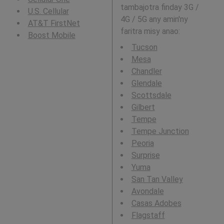
tambajotra finday 3G /
U.S. Cellular
4G / 5G any amin'ny
AT&T FirstNet
faritra misy anao:
Boost Mobile
Tucson
Mesa
Chandler
Glendale
Scottsdale
Gilbert
Tempe
Tempe Junction
Peoria
Surprise
Yuma
San Tan Valley
Avondale
Casas Adobes
Flagstaff