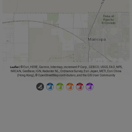
Leaflet
|
© Esri, HERE, Garmin, Intermap, increment P Corp., GEBCO, USGS, FAO, NPS,
NRCAN, GeoBase, IGN, Kadaster NL, Ordnance Survey, Esri Japan, METI, Esri China
(Hong Kong), © OpenStreetMap contributors, and the GIS User Community