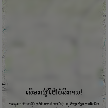
ເລືອກຜູ້ໃຫ້ບໍລິການ!
ກະລຸນາເລືອກຜູ້ໃຫ້ບໍລິການໂດຍໃຊ້ເມນູຂ້າງເທິງແຜນທີ່ເພື່ອ