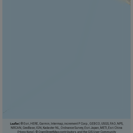
Leaflet
|
© Esri, HERE, Garmin, Intermap, increment P Corp., GEBCO, USGS, FAO, NPS,
NRCAN, GeoBase, IGN, Kadaster NL, Ordnance Survey, Esri Japan, METI, Esri China
(Hong Kong), © OpenStreetMap contributors, and the GIS User Community