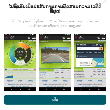
ໄປທີ່ແອັບເພື່ອປະສົບການການທົດສອບຄວາມໄວທີ່ດີ
ທີ່ສຸດ!
ຂໍ້ມູນມາຈາກໃສ?
ເປັນຫຍັງຕ້ອງຕົກລົງໜ້ອຍກວ່າ? ດາວໂຫລດແອັບຯຂອງພວກເຮົາເພື່ອ
ປະສົບການການທົດສອບຄວາມໄວສູງສຸດ!
ຂໍ້ມູນຈະຖືກເກັບ ກຳ ຈາກການທົດສອບທີ່ ດຳ ເນີນໂດຍຜູ້ໃຊ້ app
nPerf. ນີ້ແມ່ນການທົດສອບທີ່ ດຳ ເນີນໃນສະພາບຕົວຈິງ, ໂດຍ
ກົງໃນພາກສະ ໜາມ. ຖ້າທ່ານຢາກມີສ່ວນຮ່ວມຄືກັນ, ສິ່ງທີ່ທ່ານ
ຕ້ອງເຮັດຄືການດາວໂຫລດແອັບ app nPerf ລົງໃນໂທລະສັບ
ສະຫຼາດຂອງທ່ານ.
ຍິ່ງມີຂໍ້ມູນຫຼາຍເທົ່າໃດ, ຍິ່ງຈະມີແຜນທີ່ທີ່
ຄົບຖ້ວນເທົ່າໃດ!
ມີການປັບປຸງແນວໃດ?
ໂດຍການເຂົ້າເບິ່ງເວັບໄຊທ໌ nPerf.com, ທ່ານຍິນຍອມໃຫ້ພວກເຮົາ
ນະໂຍບາຍຄວາມເປັນສ່ວນຕົວແລະການໃຊ້ຄຸກກີ
ພ້ອມທັງການທົດສອບ
ເປີດ
ແຜນທີ່ການຄຸ້ມຄອງເຄືອຂ່າຍຖືກອັບເດດໂດຍອັດຕະໂນມັດໂດຍ
nPerf ຂອງພວກເຮົາ
ສັນຍາອະນຸຍາດຜູ້ໃຊ້ສຸດທ້າຍ
.
bot ທຸກໆຊົ່ວໂມງ. ແຜນທີ່ຄວາມໄວແມ່ນ
ຖືກປັບປຸງທຸກໆ 15 ນາທີ