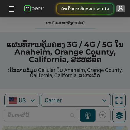
ດຳເນີນການທົດສອບຄວາມໄວ
ການວັດແທກກໍາລັງດໍາເນີນຢູ່
ແຜນທີ່ການຄຸ້ມຄອງ 3G / 4G / 5G ໃນ
Anaheim, Orange County,
California, ສະຫະລັດ
ເຄືອຂ່າຍຂໍ້ມູນ Cellular ໃນ Anaheim, Orange County,
California, California, ສະຫະລັດ
US