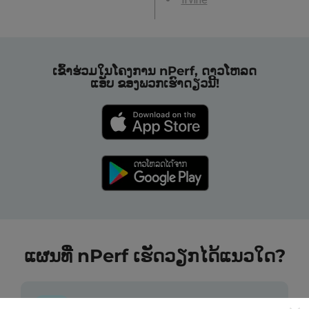
ເຂົ້າຮ່ວມໃນໂຄງການ nPerf, ດາວໂຫລດ
ແອັບ ຂອງພວກເຮົາດຽວນີ້!
ແຜນທີ່ nPerf ເຮັດວຽກໄດ້ແນວໃດ?