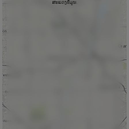
ສະແດງຂໍ້ມູນ.