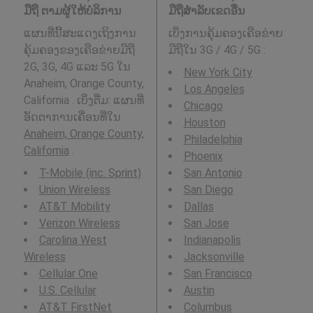
ມືຖື ຕາມຜູ້ໃຫ້ບໍລິການ
ມືຖືສໍາລັບເຂດອື່ນ
ແຜນທີ່ນີ້ສະແດງເຖິງການ
ເບິ່ງການຄຸ້ມຄອງເຄືອຂ່າຍ
ຄຸ້ມຄອງຂອງເຄືອຂ່າຍມືຖື
ມືຖືໃນ 3G / 4G / 5G
:
2G, 3G, 4G ແລະ 5G ໃນ
New York City
Anaheim, Orange County,
Los Angeles
California . ເບິ່ງຕື່ມ: ແຜນທີ່
Chicago
ອັດຕາການເຄື່ອນທີ່ໃນ
Houston
Anaheim, Orange County,
Philadelphia
California
.
Phoenix
T-Mobile (inc. Sprint)
San Antonio
Union Wireless
San Diego
AT&T Mobility
Dallas
Verizon Wireless
San Jose
Carolina West
Indianapolis
Wireless
Jacksonville
Cellular One
San Francisco
U.S. Cellular
Austin
AT&T FirstNet
Columbus