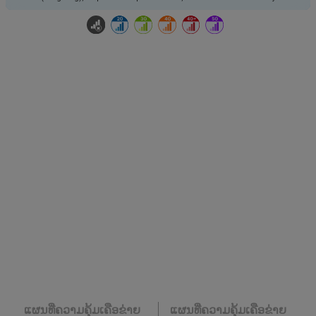
ແຜນທີ່ຄວາມຄຸ້ມເຄືອຂ່າຍ
ແຜນທີ່ຄວາມຄຸ້ມເຄືອຂ່າຍ