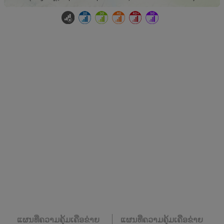
ແຜນທີ່ຄວາມຄຸ້ມເຄືອຂ່າຍ
ແຜນທີ່ຄວາມຄຸ້ມເຄືອຂ່າຍ