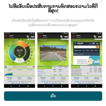
ໄປທີ່ແອັບເພື່ອປະສົບການການທົດສອບຄວາມໄວທີ່ດີ
ທີ່ສຸດ!
ຂໍ້ມູນມາຈາກໃສ?
ເປັນຫຍັງຕ້ອງຕົກລົງໜ້ອຍກວ່າ? ດາວໂຫລດແອັບຯຂອງພວກເຮົາເພື່ອ
ປະສົບການການທົດສອບຄວາມໄວສູງສຸດ!
ຂໍ້ມູນຈະຖືກເກັບ ກຳ ຈາກການທົດສອບທີ່ ດຳ ເນີນໂດຍຜູ້ໃຊ້ app
nPerf. ນີ້ແມ່ນການທົດສອບທີ່ ດຳ ເນີນໃນສະພາບຕົວຈິງ, ໂດຍ
ກົງໃນພາກສະ ໜາມ. ຖ້າທ່ານຢາກມີສ່ວນຮ່ວມຄືກັນ, ສິ່ງທີ່ທ່ານ
ຕ້ອງເຮັດຄືການດາວໂຫລດແອັບ app nPerf ລົງໃນໂທລະສັບ
ສະຫຼາດຂອງທ່ານ.
ຍິ່ງມີຂໍ້ມູນຫຼາຍເທົ່າໃດ, ຍິ່ງຈະມີແຜນທີ່ທີ່
ຄົບຖ້ວນເທົ່າໃດ!
ມີການປັບປຸງແນວໃດ?
ໂດຍການເຂົ້າເບິ່ງເວັບໄຊທ໌ nPerf.com, ທ່ານຍິນຍອມໃຫ້ພວກເຮົາ
ນະໂຍບາຍຄວາມເປັນສ່ວນຕົວແລະການໃຊ້ຄຸກກີ
ພ້ອມທັງການທົດສອບ
ເປີດ
ແຜນທີ່ການຄຸ້ມຄອງເຄືອຂ່າຍຖືກອັບເດດໂດຍອັດຕະໂນມັດໂດຍ
nPerf ຂອງພວກເຮົາ
ສັນຍາອະນຸຍາດຜູ້ໃຊ້ສຸດທ້າຍ
.
bot ທຸກໆຊົ່ວໂມງ. ແຜນທີ່ຄວາມໄວແມ່ນ
ຖືກປັບປຸງທຸກໆ 15 ນາທີ