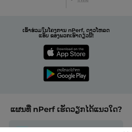
ເຂົ້າຮ່ວມໃນໂຄງການ nPerf, ດາວໂຫລດ
ແອັບ ຂອງພວກເຮົາດຽວນີ້!
ແຜນທີ່ nPerf ເຮັດວຽກໄດ້ແນວໃດ?