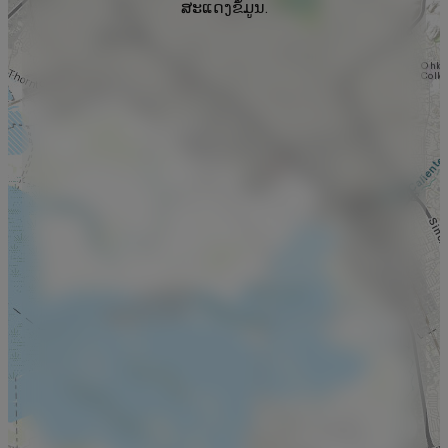
ສະແດງຂໍ້ມູນ.