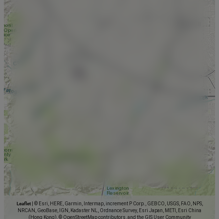
Leaflet
|
© Esri, HERE, Garmin, Intermap, increment P Corp., GEBCO, USGS, FAO, NPS,
NRCAN, GeoBase, IGN, Kadaster NL, Ordnance Survey, Esri Japan, METI, Esri China
(Hong Kong), © OpenStreetMap contributors, and the GIS User Community