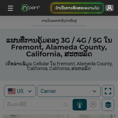
ດຳເນີນການທົດສອບຄວາມໄວ
ການວັດແທກກໍາລັງດໍາເນີນຢູ່
ແຜນທີ່ການຄຸ້ມຄອງ 3G / 4G / 5G ໃນ
Fremont, Alameda County,
California, ສະຫະລັດ
ເຄືອຂ່າຍຂໍ້ມູນ Cellular ໃນ Fremont, Alameda County,
California, California, ສະຫະລັດ
US