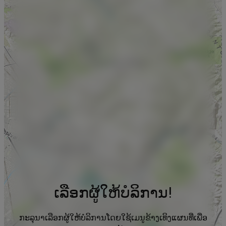
ເລືອກຜູ້ໃຫ້ບໍລິການ!
ກະລຸນາເລືອກຜູ້ໃຫ້ບໍລິການໂດຍໃຊ້ເມນູຂ້າງເທິງແຜນທີ່ເພື່ອ