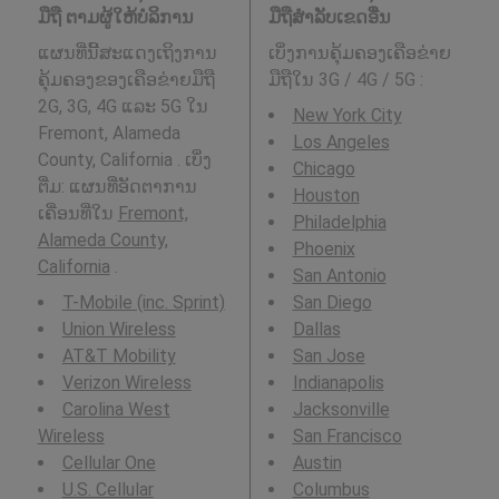
ມືຖື ຕາມຜູ້ໃຫ້ບໍລິການ
ມືຖືສໍາລັບເຂດອື່ນ
ແຜນທີ່ນີ້ສະແດງເຖິງການ
ເບິ່ງການຄຸ້ມຄອງເຄືອຂ່າຍ
ຄຸ້ມຄອງຂອງເຄືອຂ່າຍມືຖື
ມືຖືໃນ 3G / 4G / 5G
:
2G, 3G, 4G ແລະ 5G ໃນ
New York City
Fremont, Alameda
Los Angeles
County, California . ເບິ່ງ
Chicago
ຕື່ມ: ແຜນທີ່ອັດຕາການ
Houston
ເຄື່ອນທີ່ໃນ
Fremont,
Philadelphia
Alameda County,
Phoenix
California
.
San Antonio
T-Mobile (inc. Sprint)
San Diego
Union Wireless
Dallas
AT&T Mobility
San Jose
Verizon Wireless
Indianapolis
Carolina West
Jacksonville
Wireless
San Francisco
Cellular One
Austin
U.S. Cellular
Columbus