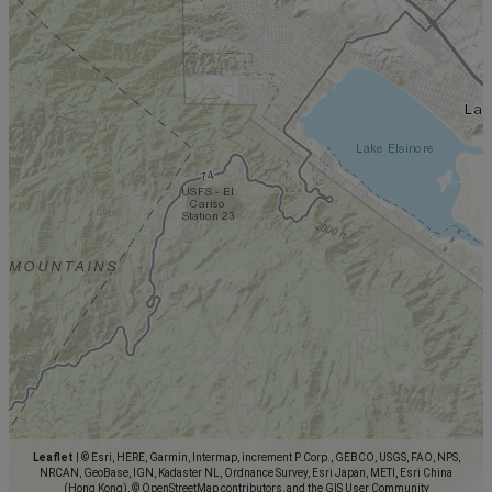
Leaflet
|
© Esri, HERE, Garmin, Intermap, increment P Corp., GEBCO, USGS, FAO, NPS,
NRCAN, GeoBase, IGN, Kadaster NL, Ordnance Survey, Esri Japan, METI, Esri China
(Hong Kong), © OpenStreetMap contributors, and the GIS User Community