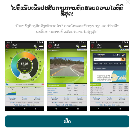
ໄປທີ່ແອັບເພື່ອປະສົບການການທົດສອບຄວາມໄວທີ່ດີ
ທີ່ສຸດ!
ຂໍ້ມູນມາຈາກໃສ?
ເປັນຫຍັງຕ້ອງຕົກລົງໜ້ອຍກວ່າ? ດາວໂຫລດແອັບຯຂອງພວກເຮົາເພື່ອ
ປະສົບການການທົດສອບຄວາມໄວສູງສຸດ!
ຂໍ້ມູນຈະຖືກເກັບ ກຳ ຈາກການທົດສອບທີ່ ດຳ ເນີນໂດຍຜູ້ໃຊ້ app
nPerf. ນີ້ແມ່ນການທົດສອບທີ່ ດຳ ເນີນໃນສະພາບຕົວຈິງ, ໂດຍ
ກົງໃນພາກສະ ໜາມ. ຖ້າທ່ານຢາກມີສ່ວນຮ່ວມຄືກັນ, ສິ່ງທີ່ທ່ານ
ຕ້ອງເຮັດຄືການດາວໂຫລດແອັບ app nPerf ລົງໃນໂທລະສັບ
ສະຫຼາດຂອງທ່ານ.
ຍິ່ງມີຂໍ້ມູນຫຼາຍເທົ່າໃດ, ຍິ່ງຈະມີແຜນທີ່ທີ່
ຄົບຖ້ວນເທົ່າໃດ!
ມີການປັບປຸງແນວໃດ?
ໂດຍການເຂົ້າເບິ່ງເວັບໄຊທ໌ nPerf.com, ທ່ານຍິນຍອມໃຫ້ພວກເຮົາ
ນະໂຍບາຍຄວາມເປັນສ່ວນຕົວແລະການໃຊ້ຄຸກກີ
ພ້ອມທັງການທົດສອບ
ເປີດ
ແຜນທີ່ການຄຸ້ມຄອງເຄືອຂ່າຍຖືກອັບເດດໂດຍອັດຕະໂນມັດໂດຍ
nPerf ຂອງພວກເຮົາ
ສັນຍາອະນຸຍາດຜູ້ໃຊ້ສຸດທ້າຍ
.
bot ທຸກໆຊົ່ວໂມງ. ແຜນທີ່ຄວາມໄວແມ່ນ
ຖືກປັບປຸງທຸກໆ 15 ນາທີ