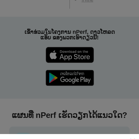
ເຂົ້າຮ່ວມໃນໂຄງການ nPerf, ດາວໂຫລດ
ແອັບ ຂອງພວກເຮົາດຽວນີ້!
ແຜນທີ່ nPerf ເຮັດວຽກໄດ້ແນວໃດ?