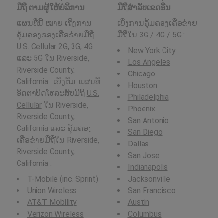
ມືຖື ຕາມຜູ້ໃຫ້ບໍລິການ
ມືຖືສໍາລັບເຂດອື່ນ
ແຜນທີ່ນີ້ ໝາຍ ເຖິງການ
ເບິ່ງການຄຸ້ມຄອງເຄືອຂ່າຍ
ຄຸ້ມຄອງຂອງເຄືອຂ່າຍມືຖື
ມືຖືໃນ 3G / 4G / 5G
:
U.S. Cellular 2G, 3G, 4G
New York City
ແລະ 5G ໃນ Riverside,
Los Angeles
Riverside County,
Chicago
California . ເບິ່ງຕື່ມ: ແຜນທີ່
Houston
ອັດຕາບິດໂທລະສັບມືຖື
U.S.
Philadelphia
Cellular
ໃນ Riverside,
Phoenix
Riverside County,
San Antonio
California ແລະ ຄຸ້ມຄອງ
San Diego
ເຄືອຂ່າຍມືຖືໃນ Riverside,
Dallas
Riverside County,
San Jose
California .
Indianapolis
T-Mobile (inc. Sprint)
Jacksonville
Union Wireless
San Francisco
AT&T Mobility
Austin
Verizon Wireless
Columbus