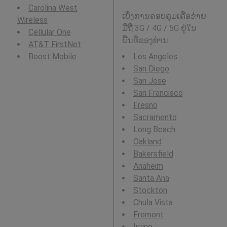
Carolina West
ເບິ່ງການຄອບຄຸມເຄືອຂ່າຍ
Wireless
ມືຖື 3G / 4G / 5G ຢູ່ໃນ
Cellular One
ພື້ນທີ່ຂອງທ່ານ:
AT&T FirstNet
Boost Mobile
Los Angeles
San Diego
San Jose
San Francisco
Fresno
Sacramento
Long Beach
Oakland
Bakersfield
Anaheim
Santa Ana
Stockton
Chula Vista
Fremont
Irvine