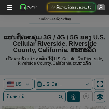
ດຳເນີນການທົດສອບຄວາມໄວ
ການວັດແທກກໍາລັງດໍາເນີນຢູ່
ແຜນທີ່ຄອບຄຸມ 3G / 4G / 5G ຂອງ U.S.
Cellular Riverside, Riverside
County, California, ສະຫະລັດ
ເຄືອຂ່າຍຂໍ້ມູນໂທລະສັບມືຖື U.S. Cellular ໃນ Riverside,
Riverside County, California, ສະຫະລັດ
US
U.S. Cellular