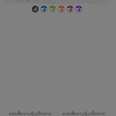
ແຜນທີ່ຄວາມຄຸ້ມເຄືອຂ່າຍ
ແຜນທີ່ຄວາມຄຸ້ມເຄືອຂ່າຍ