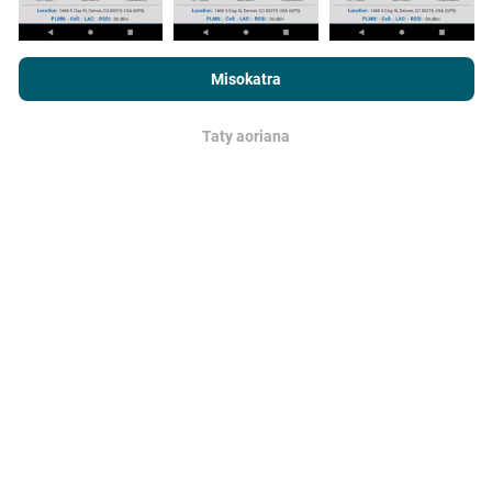
Rehefa mijery ny nPerf.com ianao, dia manaiky ny
Privacy and
Cookies Usage Policy
ary ny andrana nPerf
End User License
Misokatra
Agreement
Ahoana ny fanoavana ny
Taty aoriana
fanavaozana?
OK
Ny sarintany fandrakofana dia mihavao isan'ora
amin'ny alalan'n'y bot. Ny sarintany momba ny
hafainganana dia
mihavao isahy ny 15 minitra
. Ny
tahirin-kevitra dia miseho mandritra ny roa taona.
Aorian'ny roa taona, ny rakitra tranainy dia voafafa
amin'ny sarintany isam-bolana.
Hatraiza ny maha azo antoka sy