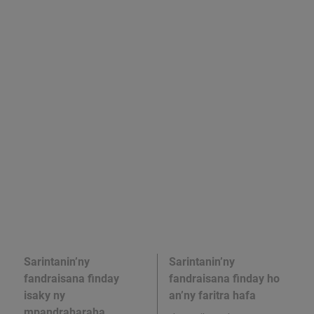
Sarintanin’ny
Sarintanin’ny
fandraisana finday
fandraisana finday ho
isaky ny
an’ny faritra hafa
mpandraharaha