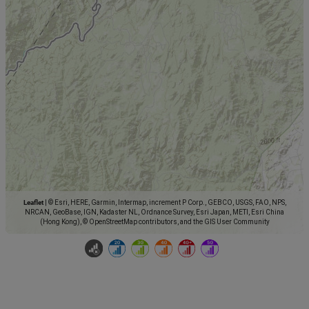
Leaflet
|
© Esri, HERE, Garmin, Intermap, increment P Corp., GEBCO, USGS, FAO, NPS,
NRCAN, GeoBase, IGN, Kadaster NL, Ordnance Survey, Esri Japan, METI, Esri China
(Hong Kong), © OpenStreetMap contributors, and the GIS User Community