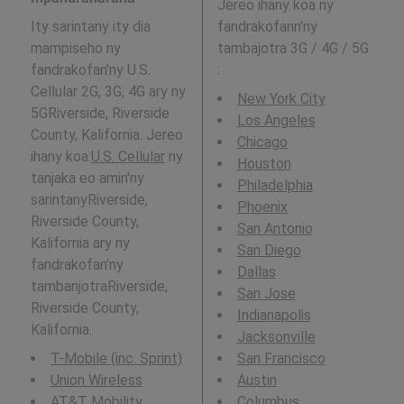
Jereo ihany koa ny
Ity sarintany ity dia
fandrakofann'ny
mampiseho ny
tambajotra 3G / 4G / 5G
fandrakofan'ny U.S.
:
Cellular 2G, 3G, 4G ary ny
New York City
5GRiverside, Riverside
Los Angeles
County, Kalifornia. Jereo
Chicago
ihany koa:
U.S. Cellular
ny
Houston
tanjaka eo amin'ny
Philadelphia
sarintanyRiverside,
Phoenix
Riverside County,
San Antonio
Kalifornia ary ny
San Diego
fandrakofan'ny
Dallas
tambanjotraRiverside,
San Jose
Riverside County,
Indianapolis
Kalifornia.
Jacksonville
T-Mobile (inc. Sprint)
San Francisco
Union Wireless
Austin
AT&T Mobility
Columbus