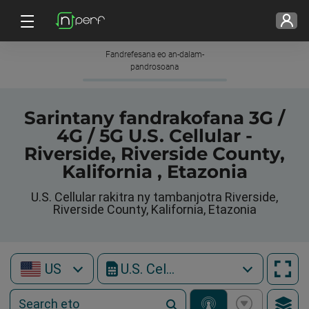
Fandrefesana eo an-dalam-
pandrosoana
Sarintany fandrakofana 3G /
4G / 5G U.S. Cellular -
Riverside, Riverside County,
Kalifornia , Etazonia
U.S. Cellular rakitra ny tambanjotra Riverside,
Riverside County, Kalifornia, Etazonia
US
U.S. Cellular