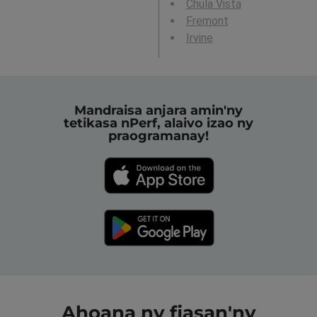
Chula Vista
Fremont
Irvine
Mandraisa anjara amin'ny
tetikasa nPerf, alaivo izao ny
praogramanay!
Ahoana ny fiasan'ny