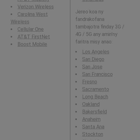
Verizon Wireless
Jereo koa ny
Carolina West
fandrakofana
Wireless
tambajotra finday 3G /
Cellular One
4G / 5G any amin'ny
AT&T FirstNet
faritra misy anao:
Boost Mobile
Los Angeles
San Diego
San Jose
San Francisco
Fresno
Sacramento
Long Beach
Oakland
Bakersfield
Anaheim
Santa Ana
Stockton