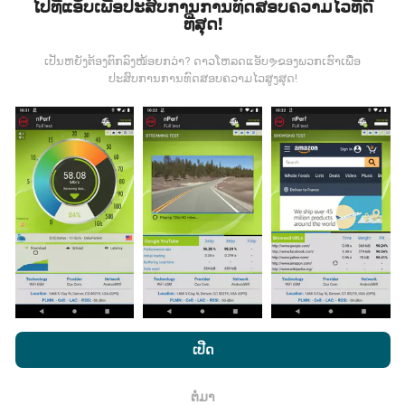
ໄປທີ່ແອັບເພື່ອປະສົບການການທົດສອບຄວາມໄວທີ່ດີ
ທີ່ສຸດ!
ຂໍ້ມູນມາຈາກໃສ?
ເປັນຫຍັງຕ້ອງຕົກລົງໜ້ອຍກວ່າ? ດາວໂຫລດແອັບຯຂອງພວກເຮົາເພື່ອ
ຂໍ້ມູນຈະຖືກເກັບ ກຳ ຈາກການທົດສອບທີ່ ດຳ ເນີນໂດຍຜູ້ໃຊ້ app
ປະສົບການການທົດສອບຄວາມໄວສູງສຸດ!
nPerf. ນີ້ແມ່ນການທົດສອບທີ່ ດຳ ເນີນໃນສະພາບຕົວຈິງ, ໂດຍ
ກົງໃນພາກສະ ໜາມ. ຖ້າທ່ານຢາກມີສ່ວນຮ່ວມຄືກັນ, ສິ່ງທີ່ທ່ານ
ຕ້ອງເຮັດຄືການດາວໂຫລດແອັບ app nPerf ລົງໃນໂທລະສັບ
ສະຫຼາດຂອງທ່ານ.
ຍິ່ງມີຂໍ້ມູນຫຼາຍເທົ່າໃດ, ຍິ່ງຈະມີແຜນທີ່ທີ່
ຄົບຖ້ວນເທົ່າໃດ!
ມີການປັບປຸງແນວໃດ?
ໂດຍການເຂົ້າເບິ່ງເວັບໄຊທ໌ nPerf.com, ທ່ານຍິນຍອມໃຫ້ພວກເຮົາ
ແຜນທີ່ການຄຸ້ມຄອງເຄືອຂ່າຍຖືກອັບເດດໂດຍອັດຕະໂນມັດໂດຍ
ນະໂຍບາຍຄວາມເປັນສ່ວນຕົວແລະການໃຊ້ຄຸກກີ
ພ້ອມທັງການທົດສອບ
ເປີດ
bot ທຸກໆຊົ່ວໂມງ. ແຜນທີ່ຄວາມໄວແມ່ນ
ຖືກປັບປຸງທຸກໆ 15 ນາທີ
nPerf ຂອງພວກເຮົາ
ສັນຍາອະນຸຍາດຜູ້ໃຊ້ສຸດທ້າຍ
.
. ຂໍ້ມູນຖືກສະແດງເປັນເວລາສອງປີ. ຫຼັງຈາກສອງປີ, ຂໍ້ມູນເກົ່າແກ່
ຕໍ່ມາ
ທີ່ສຸດກໍ່ຖືກລຶບອອກຈາກແຜນທີ່ ໜຶ່ງ ຄັ້ງຕໍ່ເດືອນ.