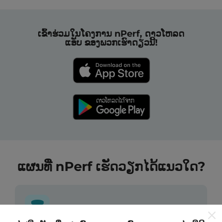
ເຂົ້າຮ່ວມໃນໂຄງການ nPerf, ດາວໂຫລດ
ແອັບ ຂອງພວກເຮົາດຽວນີ້!
ແຜນທີ່ nPerf ເຮັດວຽກໄດ້ແນວໃດ?