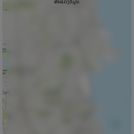
ສະແດງຂໍ້ມູນ.