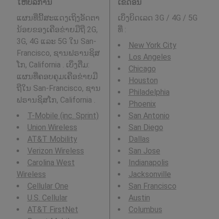
ໃຫ້ບໍລິການ
ເຂດອື່ນ
ແຜນທີ່ນີ້ສະແດງເຖິງອັດຕາ
ເບິ່ງບິດເລດ 3G / 4G / 5G
ນ້ອຍຂອງເຄືອຂ່າຍມືຖື 2G,
ທີ່
:
3G, 4G ແລະ 5G ໃນ San-
New York City
Francisco, ຊານຟຣານຊິສ
Los Angeles
ໂກ, California . ເບິ່ງຕື່ມ:
Chicago
ແຜນທີ່ຄອບຄຸມເຄືອຂ່າຍມື
Houston
ຖືໃນ San-Francisco, ຊານ
Philadelphia
ຟຣານຊິສໂກ, California .
Phoenix
T-Mobile (inc. Sprint)
San Antonio
Union Wireless
San Diego
AT&T Mobility
Dallas
Verizon Wireless
San Jose
Carolina West
Indianapolis
Wireless
Jacksonville
Cellular One
San Francisco
U.S. Cellular
Austin
AT&T FirstNet
Columbus