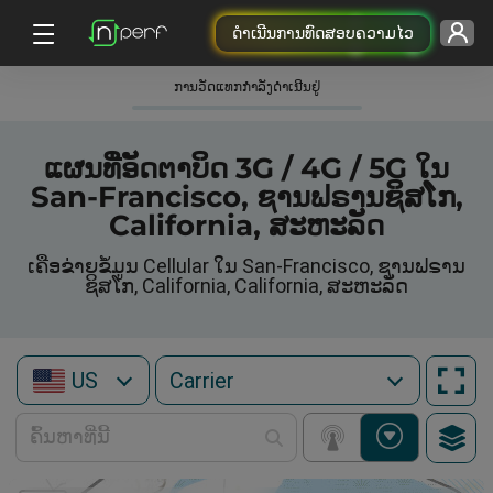
ດຳເນີນການທົດສອບຄວາມໄວ
ການວັດແທກກໍາລັງດໍາເນີນຢູ່
ແຜນທີ່ອັດຕາບິດ 3G / 4G / 5G ໃນ
San-Francisco, ຊານຟຣານຊິສໂກ,
California, ສະຫະລັດ
ເຄືອຂ່າຍຂໍ້ມູນ Cellular ໃນ San-Francisco, ຊານຟຣານ
ຊິສໂກ, California, California, ສະຫະລັດ
US