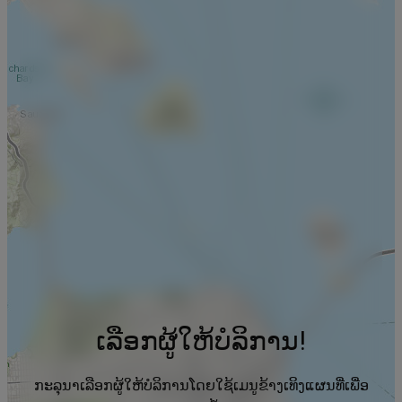
ເລືອກຜູ້ໃຫ້ບໍລິການ!
ກະລຸນາເລືອກຜູ້ໃຫ້ບໍລິການໂດຍໃຊ້ເມນູຂ້າງເທິງແຜນທີ່ເພື່ອ