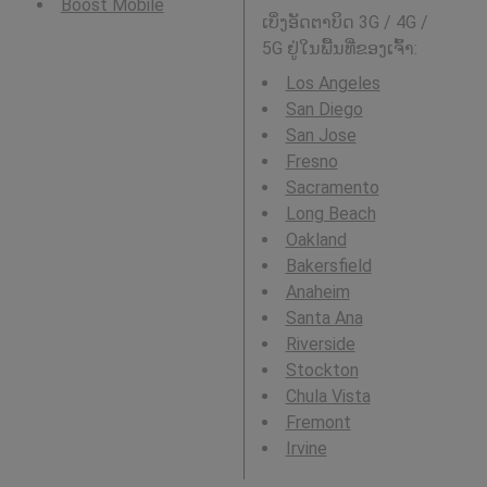
Boost Mobile
ເບິ່ງອັດຕາບິດ 3G / 4G /
5G ຢູ່ໃນພື້ນທີ່ຂອງເຈົ້າ:
Los Angeles
San Diego
San Jose
Fresno
Sacramento
Long Beach
Oakland
Bakersfield
Anaheim
Santa Ana
Riverside
Stockton
Chula Vista
Fremont
Irvine