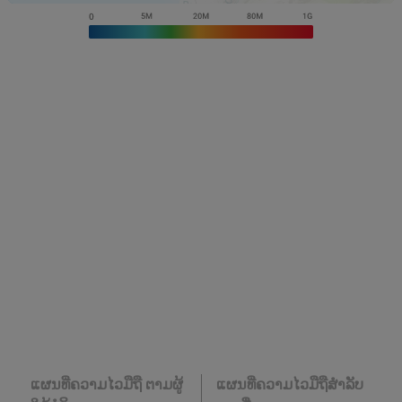
ແຜນທີ່ຄວາມໄວມືຖື ຕາມຜູ້
ແຜນທີ່ຄວາມໄວມືຖືສໍາລັບ