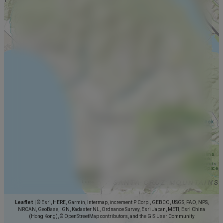
Leaflet
|
© Esri, HERE, Garmin, Intermap, increment P Corp., GEBCO, USGS, FAO, NPS,
NRCAN, GeoBase, IGN, Kadaster NL, Ordnance Survey, Esri Japan, METI, Esri China
(Hong Kong), © OpenStreetMap contributors, and the GIS User Community