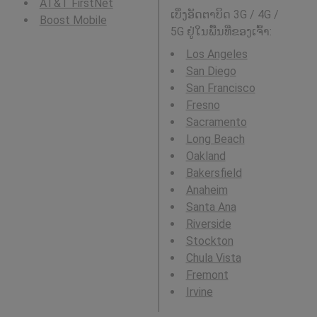
AT&T FirstNet
ເບິ່ງອັດຕາບິດ 3G / 4G /
Boost Mobile
5G ຢູ່ໃນພື້ນທີ່ຂອງເຈົ້າ:
Los Angeles
San Diego
San Francisco
Fresno
Sacramento
Long Beach
Oakland
Bakersfield
Anaheim
Santa Ana
Riverside
Stockton
Chula Vista
Fremont
Irvine