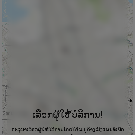
ເລືອກຜູ້ໃຫ້ບໍລິການ!
ກະລຸນາເລືອກຜູ້ໃຫ້ບໍລິການໂດຍໃຊ້ເມນູຂ້າງເທິງແຜນທີ່ເພື່ອ