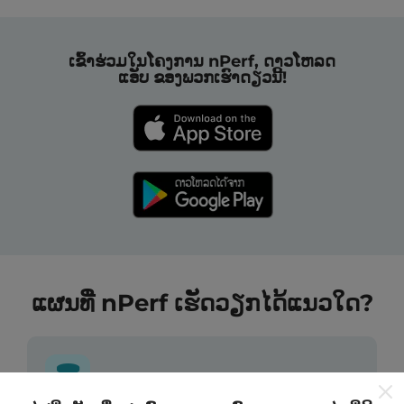
ເຂົ້າຮ່ວມໃນໂຄງການ nPerf, ດາວໂຫລດ
ແອັບ ຂອງພວກເຮົາດຽວນີ້!
ແຜນທີ່ nPerf ເຮັດວຽກໄດ້ແນວໃດ?