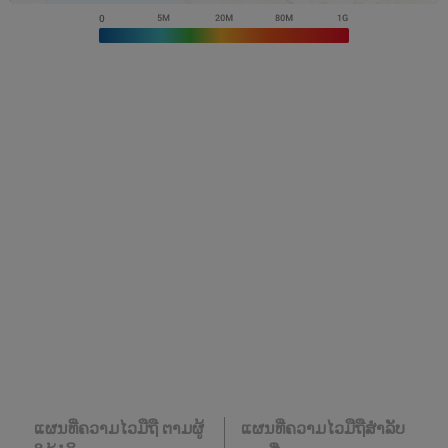
ແຜນທີ່ຄວາມໄວມືຖື ຕາມຜູ້
ແຜນທີ່ຄວາມໄວມືຖືສໍາລັບ