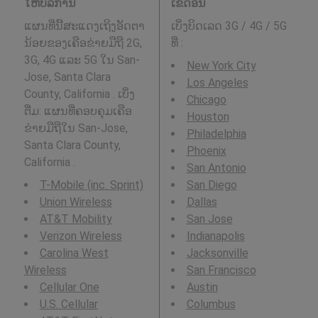
ໃຫ້ບໍລິການ
ເຂດອື່ນ
ແຜນທີ່ນີ້ສະແດງເຖິງອັດຕາ
ເບິ່ງບິດເລດ 3G / 4G / 5G
ນ້ອຍຂອງເຄືອຂ່າຍມືຖື 2G,
ທີ່
:
3G, 4G ແລະ 5G ໃນ San-
New York City
Jose, Santa Clara
Los Angeles
County, California . ເບິ່ງ
Chicago
ຕື່ມ: ແຜນທີ່ຄອບຄຸມເຄືອ
Houston
ຂ່າຍມືຖືໃນ San-Jose,
Philadelphia
Santa Clara County,
Phoenix
California .
San Antonio
T-Mobile (inc. Sprint)
San Diego
Union Wireless
Dallas
AT&T Mobility
San Jose
Verizon Wireless
Indianapolis
Carolina West
Jacksonville
Wireless
San Francisco
Cellular One
Austin
U.S. Cellular
Columbus