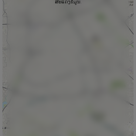
ສະແດງຂໍ້ມູນ.