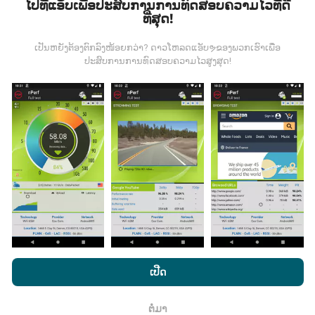
ໄປທີ່ແອັບເພື່ອປະສົບການການທົດສອບຄວາມໄວທີ່ດີ
ທີ່ສຸດ!
ຂໍ້ມູນມາຈາກໃສ?
ເປັນຫຍັງຕ້ອງຕົກລົງໜ້ອຍກວ່າ? ດາວໂຫລດແອັບຯຂອງພວກເຮົາເພື່ອ
ຂໍ້ມູນຈະຖືກເກັບ ກຳ ຈາກການທົດສອບທີ່ ດຳ ເນີນໂດຍຜູ້ໃຊ້ app
ປະສົບການການທົດສອບຄວາມໄວສູງສຸດ!
nPerf. ນີ້ແມ່ນການທົດສອບທີ່ ດຳ ເນີນໃນສະພາບຕົວຈິງ, ໂດຍ
ກົງໃນພາກສະ ໜາມ. ຖ້າທ່ານຢາກມີສ່ວນຮ່ວມຄືກັນ, ສິ່ງທີ່ທ່ານ
ຕ້ອງເຮັດຄືການດາວໂຫລດແອັບ app nPerf ລົງໃນໂທລະສັບ
ສະຫຼາດຂອງທ່ານ.
ຍິ່ງມີຂໍ້ມູນຫຼາຍເທົ່າໃດ, ຍິ່ງຈະມີແຜນທີ່ທີ່
ຄົບຖ້ວນເທົ່າໃດ!
ມີການປັບປຸງແນວໃດ?
ໂດຍການເຂົ້າເບິ່ງເວັບໄຊທ໌ nPerf.com, ທ່ານຍິນຍອມໃຫ້ພວກເຮົາ
ແຜນທີ່ການຄຸ້ມຄອງເຄືອຂ່າຍຖືກອັບເດດໂດຍອັດຕະໂນມັດໂດຍ
ນະໂຍບາຍຄວາມເປັນສ່ວນຕົວແລະການໃຊ້ຄຸກກີ
ພ້ອມທັງການທົດສອບ
ເປີດ
bot ທຸກໆຊົ່ວໂມງ. ແຜນທີ່ຄວາມໄວແມ່ນ
ຖືກປັບປຸງທຸກໆ 15 ນາທີ
nPerf ຂອງພວກເຮົາ
ສັນຍາອະນຸຍາດຜູ້ໃຊ້ສຸດທ້າຍ
.
. ຂໍ້ມູນຖືກສະແດງເປັນເວລາສອງປີ. ຫຼັງຈາກສອງປີ, ຂໍ້ມູນເກົ່າແກ່
ຕໍ່ມາ
ທີ່ສຸດກໍ່ຖືກລຶບອອກຈາກແຜນທີ່ ໜຶ່ງ ຄັ້ງຕໍ່ເດືອນ.