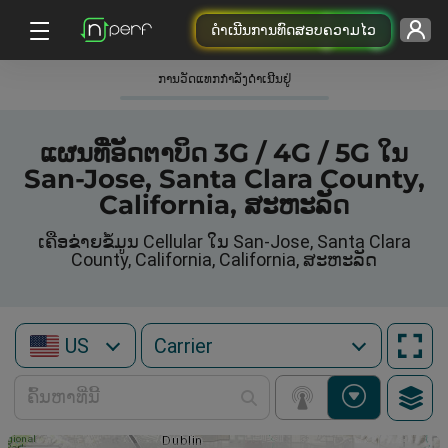
ດຳເນີນການທົດສອບຄວາມໄວ
ການວັດແທກກໍາລັງດໍາເນີນຢູ່
ແຜນທີ່ອັດຕາບິດ 3G / 4G / 5G ໃນ
San-Jose, Santa Clara County,
California, ສະຫະລັດ
ເຄືອຂ່າຍຂໍ້ມູນ Cellular ໃນ San-Jose, Santa Clara
County, California, California, ສະຫະລັດ
US