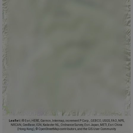
Leaflet
|
© Esri, HERE, Garmin, Intermap, increment P Corp., GEBCO, USGS, FAO, NPS,
NRCAN, GeoBase, IGN, Kadaster NL, Ordnance Survey, Esri Japan, METI, Esri China
(Hong Kong), © OpenStreetMap contributors, and the GIS User Community