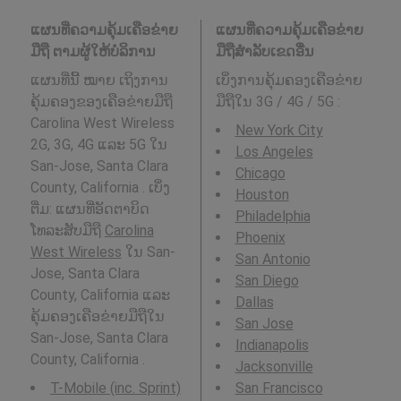
ແຜນທີ່ຄວາມຄຸ້ມເຄືອຂ່າຍ
ແຜນທີ່ຄວາມຄຸ້ມເຄືອຂ່າຍ
ມືຖື ຕາມຜູ້ໃຫ້ບໍລິການ
ມືຖືສໍາລັບເຂດອື່ນ
ແຜນທີ່ນີ້ ໝາຍ ເຖິງການ
ເບິ່ງການຄຸ້ມຄອງເຄືອຂ່າຍ
ຄຸ້ມຄອງຂອງເຄືອຂ່າຍມືຖື
ມືຖືໃນ 3G / 4G / 5G
:
Carolina West Wireless
New York City
2G, 3G, 4G ແລະ 5G ໃນ
Los Angeles
San-Jose, Santa Clara
Chicago
County, California . ເບິ່ງ
Houston
ຕື່ມ: ແຜນທີ່ອັດຕາບິດ
Philadelphia
ໂທລະສັບມືຖື
Carolina
Phoenix
West Wireless
ໃນ San-
San Antonio
Jose, Santa Clara
San Diego
County, California ແລະ
Dallas
ຄຸ້ມຄອງເຄືອຂ່າຍມືຖືໃນ
San Jose
San-Jose, Santa Clara
Indianapolis
County, California .
Jacksonville
T-Mobile (inc. Sprint)
San Francisco