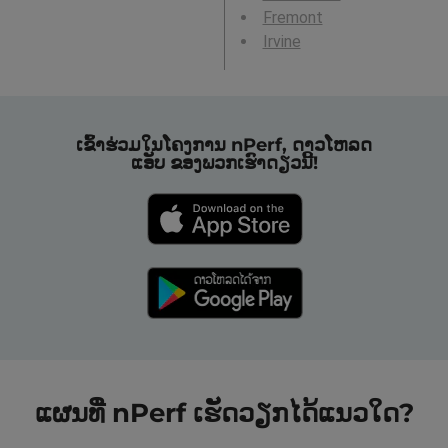
Fremont
Irvine
ເຂົ້າຮ່ວມໃນໂຄງການ nPerf, ດາວໂຫລດ
ແອັບ ຂອງພວກເຮົາດຽວນີ້!
ແຜນທີ່ nPerf ເຮັດວຽກໄດ້ແນວໃດ?