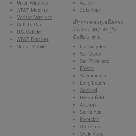
Union Wireless
Austin
AT&T Mobility
Columbus
Verizon Wireless
ເບິ່ງການຄອບຄຸມເຄືອຂ່າຍ
Cellular One
ມືຖື 3G / 4G / 5G ຢູ່ໃນ
U.S. Cellular
ພື້ນທີ່ຂອງທ່ານ:
AT&T FirstNet
Boost Mobile
Los Angeles
San Diego
San Francisco
Fresno
Sacramento
Long Beach
Oakland
Bakersfield
Anaheim
Santa Ana
Riverside
Stockton
Chula Vista