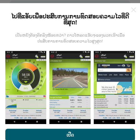
ໄປທີ່ແອັບເພື່ອປະສົບການການທົດສອບຄວາມໄວທີ່ດີ
ທີ່ສຸດ!
ຂໍ້ມູນມາຈາກໃສ?
ເປັນຫຍັງຕ້ອງຕົກລົງໜ້ອຍກວ່າ? ດາວໂຫລດແອັບຯຂອງພວກເຮົາເພື່ອ
ປະສົບການການທົດສອບຄວາມໄວສູງສຸດ!
ຂໍ້ມູນຈະຖືກເກັບ ກຳ ຈາກການທົດສອບທີ່ ດຳ ເນີນໂດຍຜູ້ໃຊ້ app
nPerf. ນີ້ແມ່ນການທົດສອບທີ່ ດຳ ເນີນໃນສະພາບຕົວຈິງ, ໂດຍ
ກົງໃນພາກສະ ໜາມ. ຖ້າທ່ານຢາກມີສ່ວນຮ່ວມຄືກັນ, ສິ່ງທີ່ທ່ານ
ຕ້ອງເຮັດຄືການດາວໂຫລດແອັບ app nPerf ລົງໃນໂທລະສັບ
ສະຫຼາດຂອງທ່ານ.
ຍິ່ງມີຂໍ້ມູນຫຼາຍເທົ່າໃດ, ຍິ່ງຈະມີແຜນທີ່ທີ່
ຄົບຖ້ວນເທົ່າໃດ!
ມີການປັບປຸງແນວໃດ?
ໂດຍການເຂົ້າເບິ່ງເວັບໄຊທ໌ nPerf.com, ທ່ານຍິນຍອມໃຫ້ພວກເຮົາ
ນະໂຍບາຍຄວາມເປັນສ່ວນຕົວແລະການໃຊ້ຄຸກກີ
ພ້ອມທັງການທົດສອບ
ເປີດ