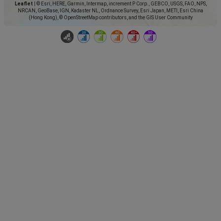
Leaflet
|
© Esri, HERE, Garmin, Intermap, increment P Corp., GEBCO, USGS, FAO, NPS,
NRCAN, GeoBase, IGN, Kadaster NL, Ordnance Survey, Esri Japan, METI, Esri China
(Hong Kong), © OpenStreetMap contributors, and the GIS User Community