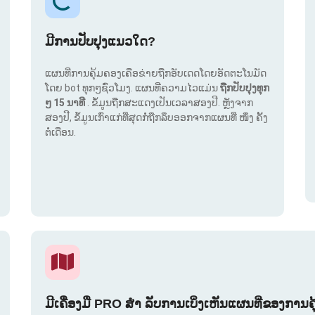
ມີການປັບປຸງແນວໃດ?
ແຜນທີ່ການຄຸ້ມຄອງເຄືອຂ່າຍຖືກອັບເດດໂດຍອັດຕະໂນມັດ
ໂດຍ bot ທຸກໆຊົ່ວໂມງ. ແຜນທີ່ຄວາມໄວແມ່ນ
ຖືກປັບປຸງທຸກ
ໆ 15 ນາທີ
. ຂໍ້ມູນຖືກສະແດງເປັນເວລາສອງປີ. ຫຼັງຈາກ
ສອງປີ, ຂໍ້ມູນເກົ່າແກ່ທີ່ສຸດກໍ່ຖືກລຶບອອກຈາກແຜນທີ່ ໜຶ່ງ ຄັ້ງ
ຕໍ່ເດືອນ.
ມີເຄື່ອງມື PRO ສຳ ລັບການເບິ່ງເຫັນແຜນທີ່ຂອງການຄ