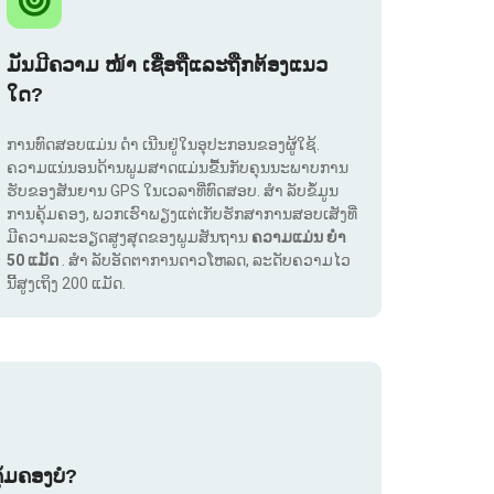
ມັນມີຄວາມ ໜ້າ ເຊື່ອຖືແລະຖືກຕ້ອງແນວ
ໃດ?
ການທົດສອບແມ່ນ ດຳ ເນີນຢູ່ໃນອຸປະກອນຂອງຜູ້ໃຊ້.
ຄວາມແນ່ນອນດ້ານພູມສາດແມ່ນຂື້ນກັບຄຸນນະພາບການ
ຮັບຂອງສັນຍານ GPS ໃນເວລາທີ່ທົດສອບ. ສຳ ລັບຂໍ້ມູນ
ການຄຸ້ມຄອງ, ພວກເຮົາພຽງແຕ່ເກັບຮັກສາການສອບເສັງທີ່
ມີຄວາມລະອຽດສູງສຸດຂອງພູມສັນຖານ
ຄວາມແມ່ນ ຍຳ
50 ແມັດ
. ສຳ ລັບອັດຕາການດາວໂຫລດ, ລະດັບຄວາມໄວ
ນີ້ສູງເຖິງ 200 ແມັດ.
ຸ້ມຄອງບໍ?