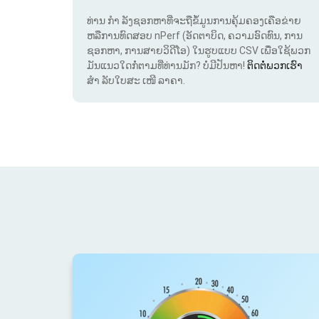
ທ່ານ ກຳ ລັງຊອກຫາທີ່ຈະຖືຂໍ້ມູນການຄຸ້ມຄອງເຄືອຂ່າຍ
ຫລືການທົດສອບ nPerf (ອັດຕາບິດ, ຄວາມອົດທົນ, ການ
ຊອກຫາ, ການສາຍວິດີໂອ) ໃນຮູບແບບ CSV ເພື່ອໃຊ້ພວກ
ມັນແນວໃດກໍ່ຕາມທີ່ທ່ານມັກ? ບໍ່ມີປັນຫາ!
ຕິດຕໍ່ພວກເຮົາ
ສຳ ລັບໃບສະ ເໜີ ລາຄາ.