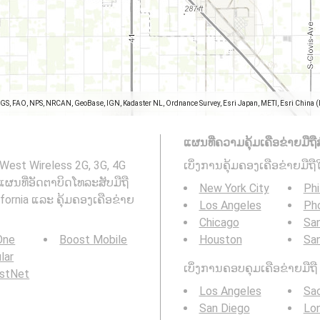
SGS, FAO, NPS, NRCAN, GeoBase, IGN, Kadaster NL, Ordnance Survey, Esri Japan, METI, Esri China 
ແຜນທີ່ຄວາມຄຸ້ມເຄືອຂ່າຍມືຖືສ
 West Wireless 2G, 3G, 4G
ເບິ່ງການຄຸ້ມຄອງເຄືອຂ່າຍມືຖື
: ແຜນທີ່ອັດຕາບິດໂທລະສັບມືຖື
New York City
Phi
ifornia ແລະ ຄຸ້ມຄອງເຄືອຂ່າຍ
Los Angeles
Ph
Chicago
San
 One
Boost Mobile
Houston
Sa
ular
ເບິ່ງການຄອບຄຸມເຄືອຂ່າຍມືຖື 3
rstNet
Los Angeles
Sa
San Diego
Lo