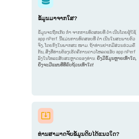
ຂໍ້ມູນມາຈາກໃສ?
ຂໍ້ມູນຈະຖືກເກັບ ກຳ ຈາກການທົດສອບທີ່ ດຳ ເນີນໂດຍຜູ້ໃຊ້
app nPerf. ນີ້ແມ່ນການທົດສອບທີ່ ດຳ ເນີນໃນສະພາບຕົວ
ຈິງ, ໂດຍກົງໃນພາກສະ ໜາມ. ຖ້າທ່ານຢາກມີສ່ວນຮ່ວມຄື
ກັນ, ສິ່ງທີ່ທ່ານຕ້ອງເຮັດຄືການດາວໂຫລດແອັບ app nPerf
ລົງໃນໂທລະສັບສະຫຼາດຂອງທ່ານ.
ຍິ່ງມີຂໍ້ມູນຫຼາຍເທົ່າໃດ,
ຍິ່ງຈະມີແຜນທີ່ທີ່ຄົບຖ້ວນເທົ່າໃດ!
ທ່ານສາມາດຈັບຂໍ້ມູນດິບໄດ້ແນວໃດ?