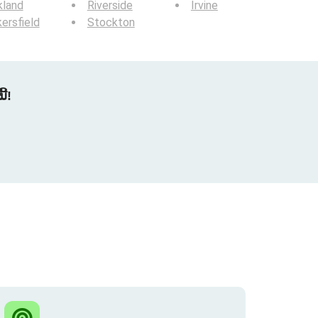
kland
Riverside
Irvine
ersfield
Stockton
້!