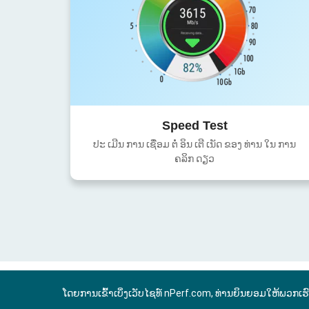
Speed Test
ປະ ເມີນ ການ ເຊື່ອມ ຕໍ່ ອິນ ເຕີ ເນັດ ຂອງ ທ່ານ ໃນ ການ
ຄລິກ ດຽວ
ໂດຍການເຂົ້າເບິ່ງເວັບໄຊທ໌ nPerf.com, ທ່ານຍິນຍອມໃຫ້ພວກເຮ