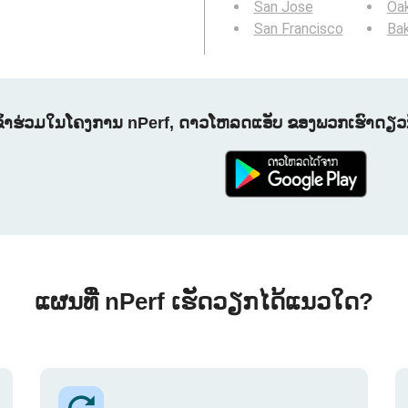
San Jose
Oa
San Francisco
Bak
ຂົ້າຮ່ວມໃນໂຄງການ nPerf, ດາວໂຫລດແອັບ ຂອງພວກເຮົາດຽວນີ
ແຜນທີ່ nPerf ເຮັດວຽກໄດ້ແນວໃດ?