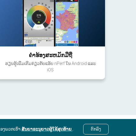
ຄໍາຮ້ອງສະຫມັກມືຖື
ຮຽນຮູ້ເພີ່ມເຕີມກ່ຽວກັບແອັບ nPerf ໃນ Android ແລະ
iOS
ຂອງພວກເຮົາ
ສັນຍາອະນຸຍາດຜູ້ໃຊ້ສຸດທ້າຍ
.
ຕົກ​ລົງ