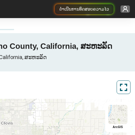
ດຳເນີນການທົດສອບຄວາມໄວ
no County, California, ສະຫະລັດ
 California, ສະຫະລັດ
ArcGIS