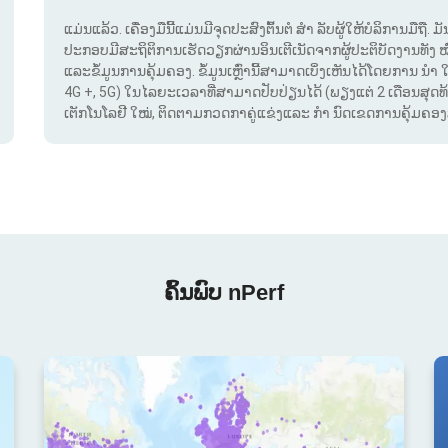
ແມ່ນແລ້ວ. ເຄື່ອງມືນີ້ແມ່ນມີຈຸດປະສົງຕົ້ນຕໍ ສຳ ລັບຜູ້ໃຫ້ບໍລິການມືຖື
ປະກອບມີສະຖິຕິການເຮັດວຽກຜ່ານອິນເຕີເນັດຈາກຜູ້ປະຕິບັດງານທັງ 
ແລະຂໍ້ມູນການຄຸ້ມຄອງ. ຂໍ້ມູນເຫຼົ່ານີ້ສາມາດເບິ່ງເຫັນໄດ້ໂດຍການ ນຳ 
4G +, 5G) ໃນໄລຍະເວລາທີ່ສາມາດປັບປ່ຽນໄດ້ (ພຽງແຕ່ 2 ເດືອນສຸດທ້າຍ
ເຕັກໂນໂລຢີ ໃໝ່, ຕິດຕາມກວດກາຄູ່ແຂ່ງແລະ ກຳ ນົດເຂດການຄຸ້ມຄອງສັນ
ຄົ້ນພົບ nPerf