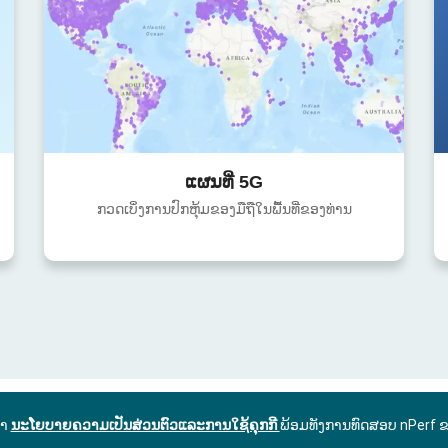
ແຜນທີ່ 5G
ກວດເບິ່ງການປົກຫຸ້ມຂອງມືຖືໃນພື້ນທີ່ຂອງທ່ານ
ົາ
ນະໂຍບາຍຄວາມເປັນສ່ວນຕົວແລະການໃຊ້ຄຸກກີ
ພ້ອມທັງການທົດສອບ nPerf 