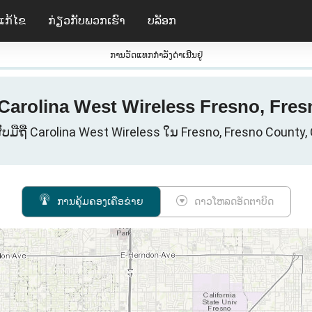
ແກ້ໄຂ
ກ່ຽວ​ກັບ​ພວກ​ເຮົາ
ບລັອກ
ການວັດແທກກໍາລັງດໍາເນີນຢູ່
 Carolina West Wireless Fresno, Fres
ັບມືຖື Carolina West Wireless ໃນ Fresno, Fresno County,
ການຄຸ້ມຄອງເຄືອຂ່າຍ
ດາວໂຫລດອັດຕາບິດ