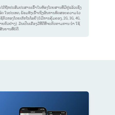
. ມັນໄດ້ຖືກປະສົມປະສານເຂົ້າໃນຫ້ອງໂດຍສານທີ່ມີຢູ່ແລ້ວເຊິ່ງ
ໝົດ ໃນປະເທດ, ພ້ອມທັງເຂົ້າເຖິງຜົນການທົດສອບຄວາມໄວ
ໃຊ້ຕົວກອງໂດຍເຕັກໂນໂລຢີ (ບໍ່ມີການຄຸ້ມຄອງ, 2G, 3G, 4G,
ຕົວຢ່າງ). ມັນເປັນເຄື່ອງມືທີ່ດີທີ່ຈະຕິດຕາມການ ນຳ ໃຊ້
ຍານທີ່ບໍ່ດີ.