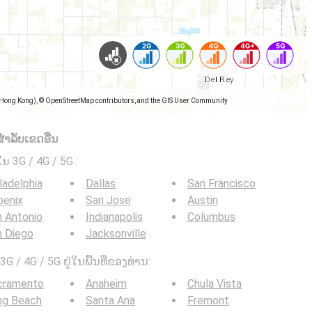
(Hong Kong), © OpenStreetMap contributors, and the GIS User Community
ໍາລັບເຂດອື່ນ
ໃນ 3G / 4G / 5G
:
ladelphia
Dallas
San Francisco
oenix
San Jose
Austin
 Antonio
Indianapolis
Columbus
n Diego
Jacksonville
G / 4G / 5G ຢູ່ໃນພື້ນທີ່ຂອງທ່ານ:
cramento
Anaheim
Chula Vista
ng Beach
Santa Ana
Fremont