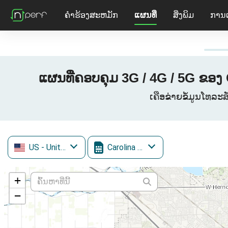
ຄໍາຮ້ອງສະຫມັກ
ແຜນທີ່
ສິ່ງພິມ
ການ
ແຜນທີ່ຄອບຄຸມ 3G / 4G / 5G ຂອງ
ເຄືອຂ່າຍຂໍ້ມູນໂທລະສ
US
- United States
Carolina West Wireless
+
−