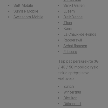
Salt Mobile
Sankt Gallen
Sunrise Mobile
Luzern
Swisscom Mobile
Biel/Bienne
Thun
Köniz
La Chaux-de-Fonds
Rapperswil
Schaffhausen
Fribourg
Taip pat peržiūrėkite 3G
/ 4G / 5G mobiliojo ryšio
tinklo aprėptį savo
vietovėje:
Zürich
Winterthur
Dietikon
Dübendorf