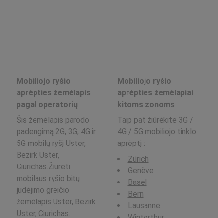
Mobiliojo ryšio
Mobiliojo ryšio
aprėpties žemėlapis
aprėpties žemėlapiai
pagal operatorių
kitoms zonoms
Šis žemėlapis parodo
Taip pat žiūrėkite 3G /
padengimą 2G, 3G, 4G ir
4G / 5G mobiliojo tinklo
5G mobilų ryšį Uster,
aprėptį
:
Bezirk Uster,
Zürich
Ciurichas.Žiūrėti :
Genève
mobilaus ryšio bitų
Basel
judėjimo greičio
Bern
žemėlapis
Uster, Bezirk
Lausanne
Uster, Ciurichas
.
Winterthur