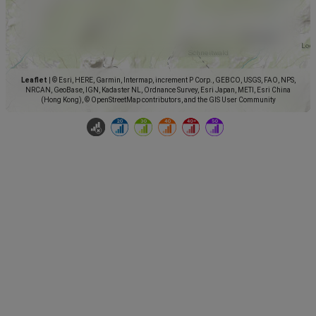
Leaflet
|
© Esri, HERE, Garmin, Intermap, increment P Corp., GEBCO, USGS, FAO, NPS,
NRCAN, GeoBase, IGN, Kadaster NL, Ordnance Survey, Esri Japan, METI, Esri China
(Hong Kong), © OpenStreetMap contributors, and the GIS User Community