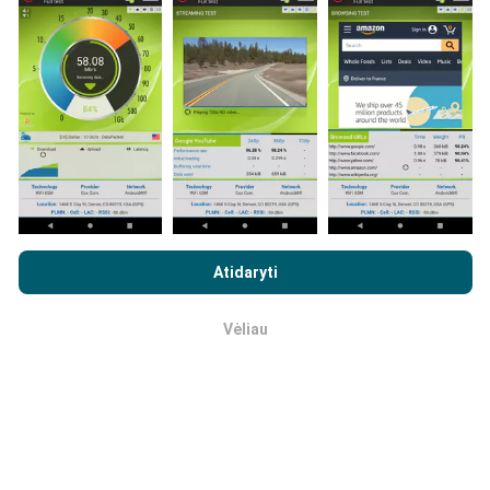
sąlygomis, tiesiogiai lauke. Jei ir jūs norite įsitraukti,
tereikia atsisiųsti „nPerf“ programą į savo išmanųjį
telefoną.
Kuo daugiau duomenų, tuo išsamesni bus
žemėlapiai!
Visi bandymų rezultatai rodomi
žemėlapiuose. Filtravimo taisyklės taikomos prieš
skaičiavimo parodymus.
Naršydami „nPerf.com“ sutinkate su mūsų
privatumo ir slapukų
naudojimo politika
, taip pat su „nPerf“ testu
Galutinio
Atidaryti
vartotojo licencijos sutartis
.
Kaip atliekami atnaujinimai?
Vėliau
Gerai
Tinklo aprėpties žemėlapius robotas automatiškai
atnaujina kas valandą. Greičio žemėlapiai
atnaujinami
kas 15 minučių
. Duomenys rodomi dvejus metus. Po
dvejų metų seniausi duomenys iš žemėlapių
pašalinami kartą per mėnesį.