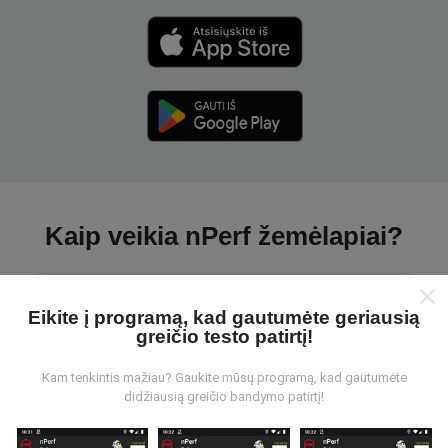
Kaip veikia nPerf žemėlapiai?
Eikite į programą, kad gautumėte geriausią
greičio testo patirtį!
Iš kur gaunami duomenys?
Kam tenkintis mažiau? Gaukite mūsų programą, kad gautumėte
didžiausią greičio bandymo patirtį!
Duomenys renkami iš bandymų, kuriuos atliko „nPerf“
programos vartotojai. Tai testai, atliekami realiomis