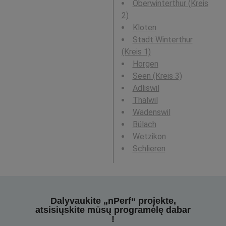
Oberwinterthur (Kreis
2)
Kloten
Stadt Winterthur
(Kreis 1)
Horgen
Seen (Kreis 3)
Adliswil
Thalwil
Wädenswil
Bülach
Wetzikon
Schlieren
Dalyvaukite „nPerf“ projekte,
atsisiųskite mūsų programėlę dabar
!