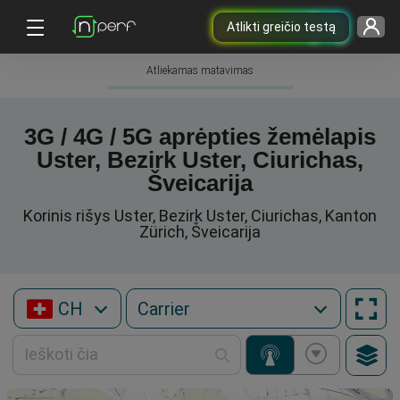
Atlikti greičio testą
Atliekamas matavimas
3G / 4G / 5G aprėpties žemėlapis
Uster, Bezirk Uster, Ciurichas,
Šveicarija
Korinis rišys Uster, Bezirk Uster, Ciurichas, Kanton
Zürich, Šveicarija
CH