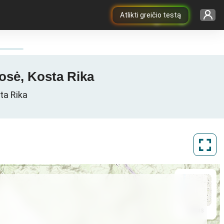
Atlikti greičio testą
osė, Kosta Rika
ta Rika
ArcGIS