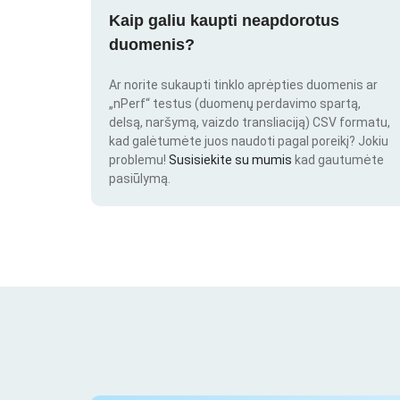
Kaip galiu kaupti neapdorotus
duomenis?
Ar norite sukaupti tinklo aprėpties duomenis ar
„nPerf“ testus (duomenų perdavimo spartą,
delsą, naršymą, vaizdo transliaciją) CSV formatu,
kad galėtumėte juos naudoti pagal poreikį? Jokiu
problemu!
Susisiekite su mumis
kad gautumėte
pasiūlymą.