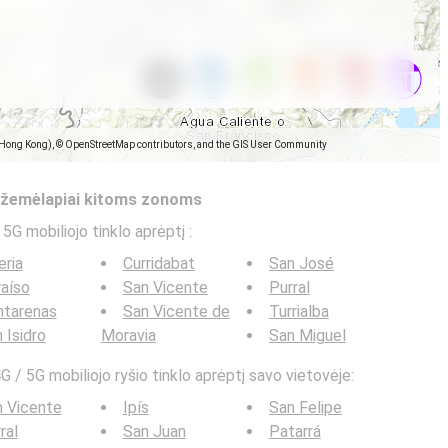
(Hong Kong), © OpenStreetMap contributors, and the GIS User Community
s žemėlapiai kitoms zonoms
 5G mobiliojo tinklo aprėptį
:
eria
Curridabat
San José
aíso
San Vicente
Purral
ntarenas
San Vicente de
Turrialba
 Isidro
Moravia
San Miguel
G / 5G mobiliojo ryšio tinklo aprėptį savo vietovėje:
 Vicente
Ipís
San Felipe
ral
San Juan
Patarrá