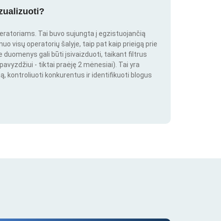
zualizuoti?
peratoriams. Tai buvo sujungta į egzistuojančią
o visų operatorių šalyje, taip pat kaip prieigą prie
duomenys gali būti įsivaizduoti, taikant filtrus
pavyzdžiui - tiktai praėję 2 mėnesiai). Tai yra
ą, kontroliuoti konkurentus ir identifikuoti blogus