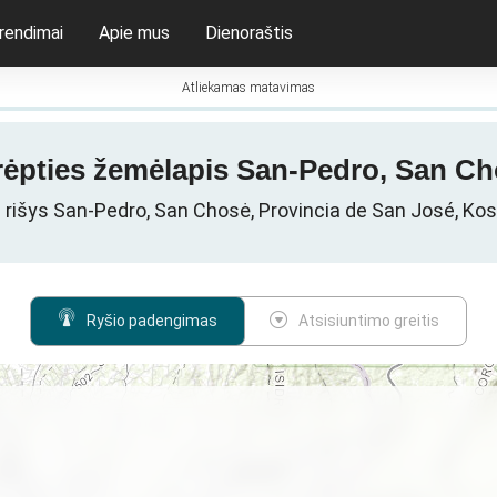
rendimai
Apie mus
Dienoraštis
Atliekamas matavimas
prėpties žemėlapis San-Pedro, San Ch
s rišys San-Pedro, San Chosė, Provincia de San José, Kos
Ryšio padengimas
Atsisiuntimo greitis