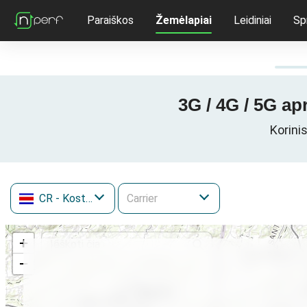
Paraiškos
Žemėlapiai
Leidiniai
Sp
3G / 4G / 5G a
Korini
CR
- Kosta Rika
+
−