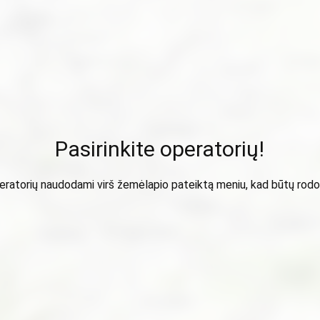
Pasirinkite operatorių!
peratorių naudodami virš žemėlapio pateiktą meniu, kad būtų ro