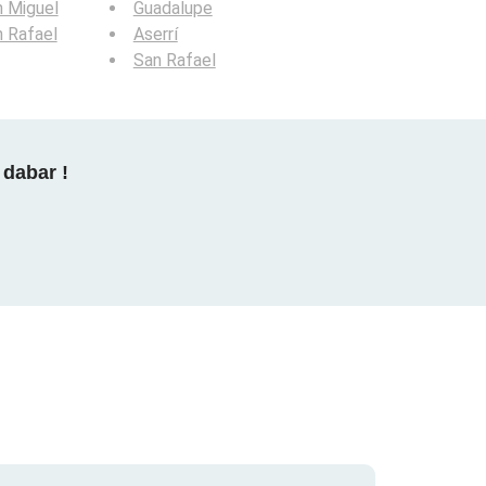
 Miguel
Guadalupe
 Rafael
Aserrí
San Rafael
 dabar !