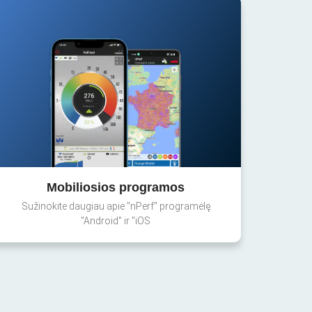
Mobiliosios programos
Sužinokite daugiau apie "nPerf" programėlę
"Android" ir "iOS