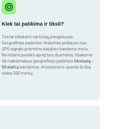
Kiek tai patikima ir tiksli?
Testai atliekami vartotojų įrenginiuose.
Geografinės padėties tikslumas priklauso nuo
GPS signalo priėmimo kokybės bandymo metu.
Norėdami pateikti aprėpties duomenis, išlaikome
tik maksimalaus geografinės padėties
tikslumą -
50 metrų
bandymus. Atsisiuntimo spartai ši riba
siekia 200 metrų.