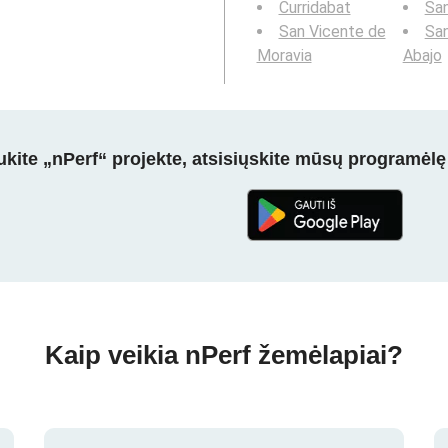
Curridabat
San
San Vicente de
San
Moravia
Abajo
kite „nPerf“ projekte, atsisiųskite mūsų programėlę
Kaip veikia nPerf žemėlapiai?