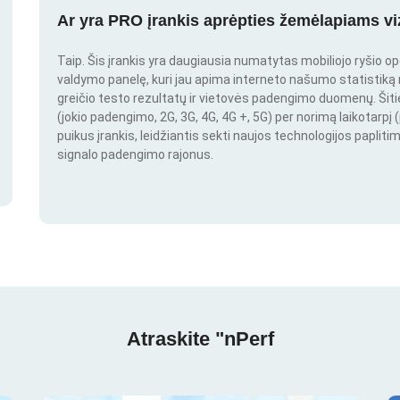
Ar yra PRO įrankis aprėpties žemėlapiams vi
Taip. Šis įrankis yra daugiausia numatytas mobiliojo ryšio o
valdymo panelę, kuri jau apima interneto našumo statistiką nu
greičio testo rezultatų ir vietovės padengimo duomenų. Šitie 
(jokio padengimo, 2G, 3G, 4G, 4G +, 5G) per norimą laikotarpį (
puikus įrankis, leidžiantis sekti naujos technologijos paplitim
signalo padengimo rajonus.
Atraskite "nPerf