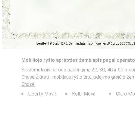
Leaflet
|
© Esri, HERE, Garmin, Intermap, increment P Corp., GEBCO, U
Mobiliojo ryšio aprėpties žemėlapis pagal operato
Šis žemėlapis parodo padengimą 2G, 3G, 4G ir 5G mobi
Chosė.Žiūrėti : mobilaus ryšio bitų judėjimo greičio že
Chosė
.
Liberty Movil
Kolbi Movil
Claro Mo