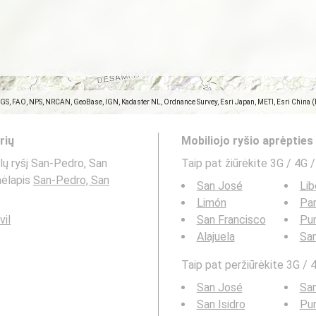
SGS, FAO, NPS, NRCAN, GeoBase, IGN, Kadaster NL, Ordnance Survey, Esri Japan, METI, Esri China 
rių
Mobiliojo ryšio aprėptie
lų ryšį San-Pedro, San
Taip pat žiūrėkite 3G / 4G /
mėlapis
San-Pedro, San
San José
Lib
Limón
Par
vil
San Francisco
Pu
Alajuela
San
Taip pat peržiūrėkite 3G / 4
San José
San
San Isidro
Pur