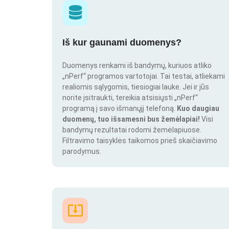
Iš kur gaunami duomenys?
Duomenys renkami iš bandymų, kuriuos atliko
„nPerf“ programos vartotojai. Tai testai, atliekami
realiomis sąlygomis, tiesiogiai lauke. Jei ir jūs
norite įsitraukti, tereikia atsisiųsti „nPerf“
programą į savo išmanųjį telefoną.
Kuo daugiau
duomenų, tuo išsamesni bus žemėlapiai!
Visi
bandymų rezultatai rodomi žemėlapiuose.
Filtravimo taisyklės taikomos prieš skaičiavimo
parodymus.